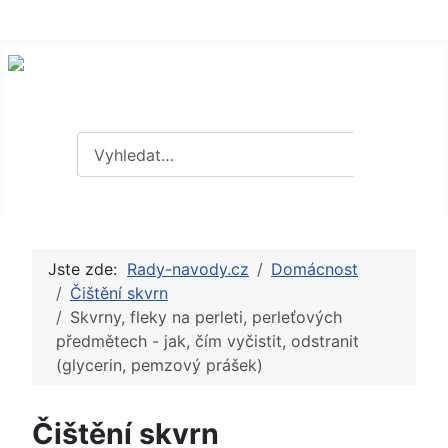
Hledat
Hledat
Jste zde:
Rady-navody.cz
Domácnost
Čištění skvrn
Skvrny, fleky na perleti, perleťových
předmětech - jak, čím vyčistit, odstranit
(glycerin, pemzový prášek)
Čištění skvrn