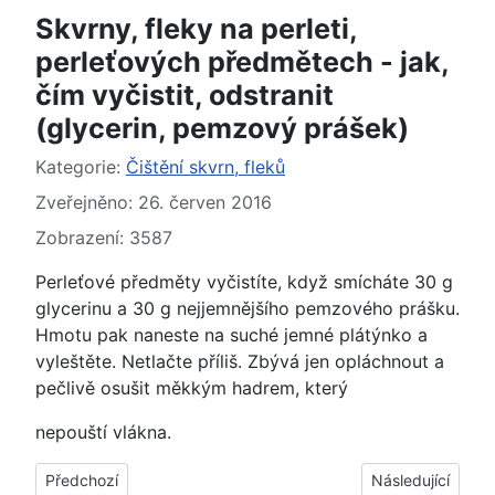
Skvrny, fleky na perleti,
perleťových předmětech - jak,
čím vyčistit, odstranit
(glycerin, pemzový prášek)
Základní údaje
Kategorie:
Čištění skvrn, fleků
Zveřejněno: 26. červen 2016
Zobrazení: 3587
Perleťové předměty vyčistíte, když smícháte 30 g
glycerinu a 30 g nejjemnějšího pemzového prášku.
Hmotu pak naneste na suché jemné plátýnko a
vyleštěte. Netlačte příliš. Zbývá jen opláchnout a
pečlivě osušit měkkým hadrem, který
nepouští vlákna.
Předchozí článek: Skvrny, fleky po oxidaci na bronzu, bronzový
Další článek: Skvr
Předchozí
Následující