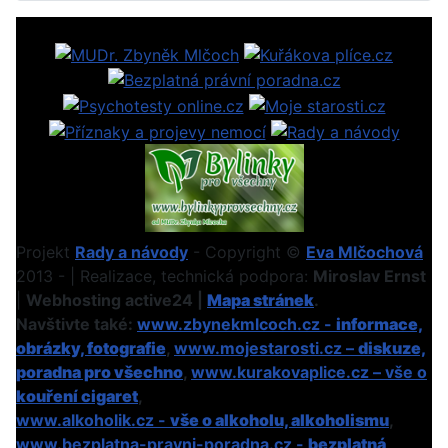
Projekt
Rady a návody
- Copyright ©
Eva Mlčochová
2013 - | Realizace, technická podpora:
Miroslav Ernst
|
Webhosting active24 |
Mapa stránek
.
Navštivte také:
www.zbynekmlcoch.cz -
informace,
obrázky, fotografie
,
www.mojestarosti.cz –
diskuze,
poradna pro všechno
,
www.kurakovaplice.cz – vše o
kouření cigaret
,
www.alkoholik.cz -
vše o alkoholu, alkoholismu
,
www.bezplatna-pravni-poradna.cz -
bezplatná