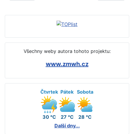
Všechny weby autora tohoto projektu:
www.zmwh.cz
Čtvrtek
Pátek
Sobota
30 °C
27 °C
28 °C
Další dny...