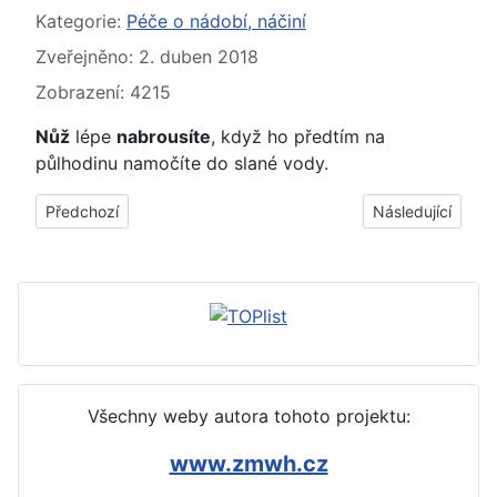
Základní údaje
Kategorie:
Péče o nádobí, náčiní
Zveřejněno: 2. duben 2018
Zobrazení: 4215
Nůž
lépe
nabrousíte
, když ho předtím na
půlhodinu namočíte do slané vody.
Předchozí článek: Jak zabránit reznutí litinové pánve (rostlinný
Další článek: Jak
Předchozí
Následující
Všechny weby autora tohoto projektu:
www.zmwh.cz