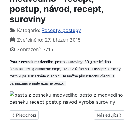
postup, návod, recept,
suroviny
Základní údaje
Kategorie:
Recepty, postupy
Zveřejněno: 27. březen 2015
Zobrazení: 3715
Psta z česnek medvědího, pesto - suroviny:
80 g medvědího
česneku, 150 g olivového oleje, 1/2 káv. lžičky soli.
Recept:
suroviny
rozmixujte, uskladněte v lednici. Je možné přidat trochu ořechů a
parmazánu a máte úžasné pesto.
Předchozí článek: Vývar s osmaženou zeleninou a protlakem -
Další článek: Peče
Předchozí
Následující