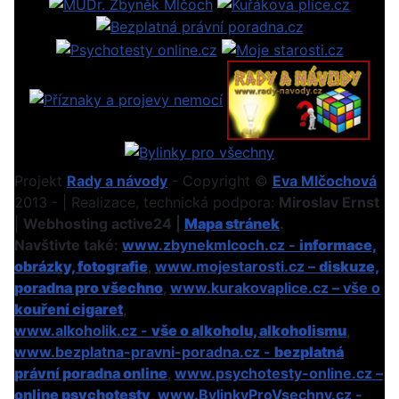
Projekt
Rady a návody
- Copyright ©
Eva Mlčochová
2013 - | Realizace, technická podpora:
Miroslav Ernst
|
Webhosting active24 |
Mapa stránek
.
Navštivte také:
www.zbynekmlcoch.cz -
informace,
obrázky, fotografie
,
www.mojestarosti.cz –
diskuze,
poradna pro všechno
,
www.kurakovaplice.cz – vše o
kouření cigaret
,
www.alkoholik.cz -
vše o alkoholu, alkoholismu
,
www.bezplatna-pravni-poradna.cz -
bezplatná
právní poradna online
,
www.psychotesty-online.cz –
online psychotesty
,
www.BylinkyProVsechny.cz
-