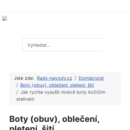
Hledat
Hledat
Jste zde:
Rady-navody.cz
Domácnost
Boty (obuv), oblečení, pletení, šití
Jak rychle vysušit mokré boty kočičím
stelivem
Boty (obuv), oblečení,
pletení, šití