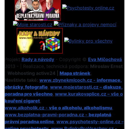
Projekt
Rady a návody
- Copyright ©
Eva Mlčochová
2013 - | Realizace, technická podpora:
Miroslav Ernst
|
Webhosting active24 |
Mapa stránek
.
Navštivte také:
www.zbynekmlcoch.cz -
informace,
obrázky, fotografie
,
www.mojestarosti.cz –
diskuze,
poradna pro všechno
,
www.kurakovaplice.cz – vše o
kouření cigaret
,
www.alkoholik.cz -
vše o alkoholu, alkoholismu
,
www.bezplatna-pravni-poradna.cz -
bezplatná
právní poradna online
,
www.psychotesty-online.cz –
online psychotesty
,
www.BylinkyProVsechny.cz
-