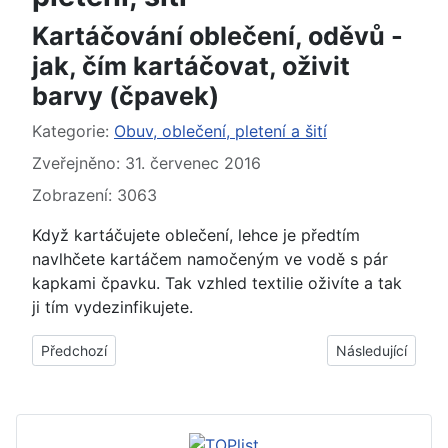
Kartáčování oblečení, oděvů -
jak, čím kartáčovat, oživit
barvy (čpavek)
Základní údaje
Kategorie:
Obuv, oblečení, pletení a šití
Zveřejněno: 31. červenec 2016
Zobrazení: 3063
Když kartáčujete oblečení, lehce je předtím
navlhčete kartáčem namočeným ve vodě s pár
kapkami čpavku. Tak vzhled textilie oživíte a tak
ji tím vydezinfikujete.
Předchozí článek: Kožené oblečení, oděvy z kůže - jak to uděl
Další článek: Ko
Předchozí
Následující