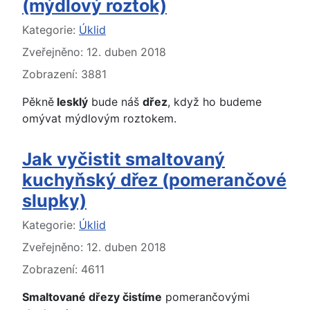
(mýdlový roztok)
Základní údaje
Kategorie:
Úklid
Zveřejněno: 12. duben 2018
Zobrazení: 3881
Pěkně
lesklý
bude náš
dřez
, když ho budeme
omývat mýdlovým roztokem.
Jak vyčistit smaltovaný
kuchyňský dřez (pomerančové
slupky)
Základní údaje
Kategorie:
Úklid
Zveřejněno: 12. duben 2018
Zobrazení: 4611
Smaltované dřezy čistíme
pomerančovými