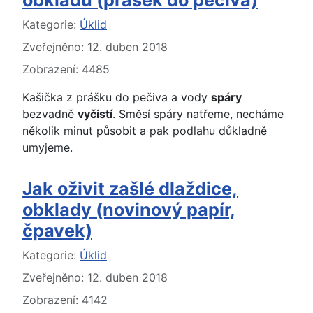
obkladů (prášek do pečiva)
Základní údaje
Kategorie:
Úklid
Zveřejněno: 12. duben 2018
Zobrazení: 4485
Kašička z prášku do pečiva a vody
spáry
bezvadně
vyčistí
. Směsí spáry natřeme, necháme
několik minut působit a pak podlahu důkladně
umyjeme.
Jak oživit zašlé dlaždice,
obklady (novinový papír,
čpavek)
Základní údaje
Kategorie:
Úklid
Zveřejněno: 12. duben 2018
Zobrazení: 4142