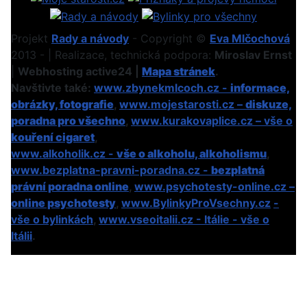
Projekt
Rady a návody
- Copyright ©
Eva Mlčochová
2013 - | Realizace, technická podpora:
Miroslav Ernst
|
Webhosting active24 |
Mapa stránek
.
Navštivte také:
www.zbynekmlcoch.cz -
informace,
obrázky, fotografie
,
www.mojestarosti.cz –
diskuze,
poradna pro všechno
,
www.kurakovaplice.cz – vše o
kouření cigaret
,
www.alkoholik.cz -
vše o alkoholu, alkoholismu
,
www.bezplatna-pravni-poradna.cz -
bezplatná
právní poradna online
,
www.psychotesty-online.cz –
online psychotesty
,
www.BylinkyProVsechny.cz
-
vše o bylinkách
,
www.vseoitalii.cz - Itálie - vše o
Itálii
.