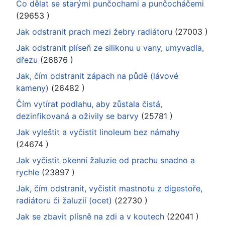
Co dělat se starými punčochami a punčocháčemi
(29653
)
Jak odstranit prach mezi žebry radiátoru
(27003
)
Jak odstranit plíseň ze silikonu u vany, umyvadla,
dřezu
(26876
)
Jak, čím odstranit zápach na půdě (lávové
kameny)
(26482
)
Čím vytírat podlahu, aby zůstala čistá,
dezinfikovaná a oživily se barvy
(25781
)
Jak vyleštit a vyčistit linoleum bez námahy
(24674
)
Jak vyčistit okenní žaluzie od prachu snadno a
rychle
(23897
)
Jak, čím odstranit, vyčistit mastnotu z digestoře,
radiátoru či žaluzií (ocet)
(22730
)
Jak se zbavit plísně na zdi a v koutech
(22041
)