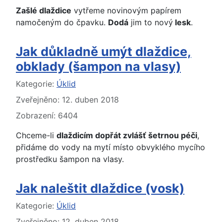
Zašlé dlaždice
vytřeme novinovým papírem
namočeným do čpavku.
Dodá
jim to nový
lesk
.
Jak důkladně umýt dlaždice,
obklady (šampon na vlasy)
Základní údaje
Kategorie:
Úklid
Zveřejněno: 12. duben 2018
Zobrazení: 6404
Chceme-li
dlaždicím dopřát zvlášť šetrnou péči
,
přidáme do vody na mytí místo obvyklého mycího
prostředku šampon na vlasy.
Jak naleštit dlaždice (vosk)
Základní údaje
Kategorie:
Úklid
Zveřejněno: 12. duben 2018