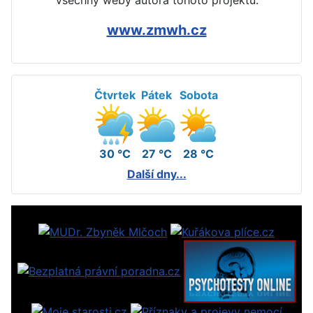
Všechny weby autora tohoto projektu:
www.zmwh.cz
Čtvrtek
Pátek
Sobota
30 °C
27 °C
28 °C
Další dny...