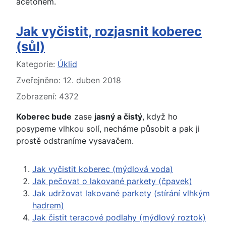
acetonem.
Jak vyčistit, rozjasnit koberec
(sůl)
Základní údaje
Kategorie:
Úklid
Zveřejněno: 12. duben 2018
Zobrazení: 4372
Koberec bude
zase
jasný a čistý
, když ho
posypeme vlhkou solí, necháme působit a pak ji
prostě odstraníme vysavačem.
Jak vyčistit koberec (mýdlová voda)
Jak pečovat o lakované parkety (čpavek)
Jak udržovat lakované parkety (stírání vlhkým
hadrem)
Jak čistit teracové podlahy (mýdlový roztok)