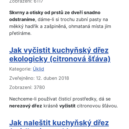
Zobrazení: 6117
Skvrny a otisky od prstů ze dveří snadno
odstraníme
, dáme-li si trochu zubní pasty na
měkký hadřík a zašpiněná, ohmataná místa jím
přetíráme.
Jak vyčistit kuchyňský dřez
ekologicky (citronová šťáva)
Základní údaje
Kategorie:
Úklid
Zveřejněno: 12. duben 2018
Zobrazení: 3780
Nechceme-li používat čisticí prostředky, dá se
nerezový dřez
krásně
vyčistit
citronovou šťávou.
Jak naleštit kuchyňský dřez