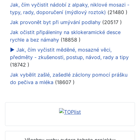
Jak, čím vyčistit nádobí z alpaky, niklové mosazi -
typy, rady, doporučení (mýdlový roztok)
(21480
)
Jak provonět byt při umývání podlahy
(20517
)
Jak očistit připáleniny na sklokeramické desce
rychle a bez námahy
(18858
)
► Jak, čím vyčistit měděné, mosazné věci,
předměty - zkušenosti, postup, návod, rady a tipy
(18742
)
Jak vybělit zašlé, zašedlé záclony pomocí prášku
do pečiva a mléka
(18607
)