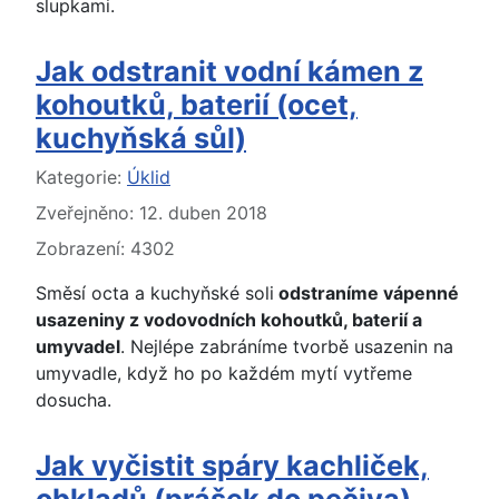
slupkami.
Jak odstranit vodní kámen z
kohoutků, baterií (ocet,
kuchyňská sůl)
Základní údaje
Kategorie:
Úklid
Zveřejněno: 12. duben 2018
Zobrazení: 4302
Směsí octa a kuchyňské soli
odstraníme vápenné
usazeniny z vodovodních kohoutků, baterií a
umyvadel
. Nejlépe zabráníme tvorbě usazenin na
umyvadle, když ho po každém mytí vytřeme
dosucha.
Jak vyčistit spáry kachliček,