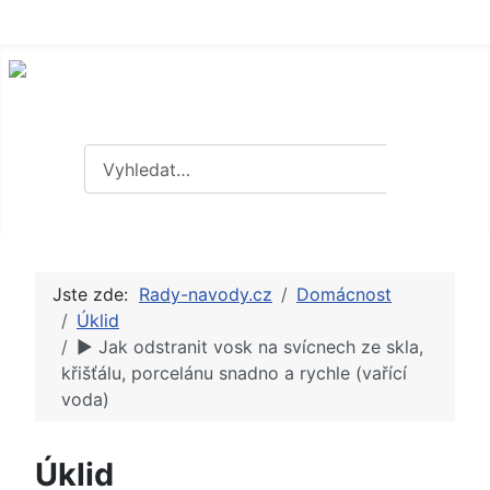
Hledat
Hledat
Jste zde:
Rady-navody.cz
Domácnost
Úklid
► Jak odstranit vosk na svícnech ze skla,
křišťálu, porcelánu snadno a rychle (vařící
voda)
Úklid