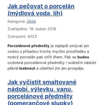
Jak pečovat o porcelán
(mýdlová voda, líh)
Základní údaje
Kategorie:
Úklid
Zveřejněno: 19. duben 2018
Zobrazení: 4023
Porcelánové předměty
je nejlepší omývat jen
vodou s přísadou trochy mycího prostředku a
mokrý porcelán pak otřít lihem. Pak se
budou
ozdobné porcelánové předměty i sváteční nádobí
pěkně
lesknout
a ošetření jim jen prospěje.
Jak vyčistit smaltované
nádobí, výlevku, vanu,
porcelánové předměty
(pomerančové slupky)