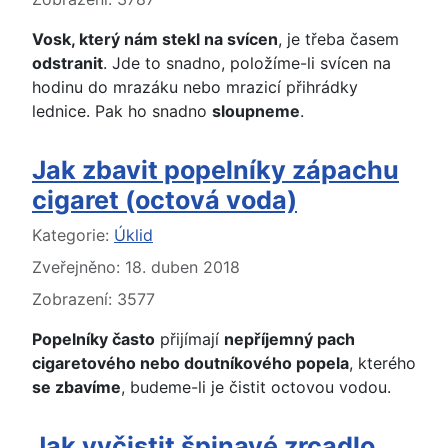
Vosk, který nám stekl na svícen
, je třeba časem
odstranit
. Jde to snadno, položíme-li svícen na
hodinu do mrazáku nebo mrazicí přihrádky
lednice. Pak ho snadno
sloupneme
.
Jak zbavit popelníky zápachu
cigaret (octová voda)
Základní údaje
Kategorie:
Úklid
Zveřejněno: 18. duben 2018
Zobrazení: 3577
Popelníky často
přijímají
nepříjemný pach
cigaretového nebo doutníkového popela
, kterého
se zbavíme
, budeme-li je čistit octovou vodou.
Jak vyčistit špinavé zrcadlo