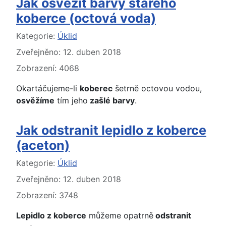
Jak osvěžit barvy starého
koberce (octová voda)
Základní údaje
Kategorie:
Úklid
Zveřejněno: 12. duben 2018
Zobrazení: 4068
Okartáčujeme-li
koberec
šetrně octovou vodou,
osvěžíme
tím jeho
zašlé barvy
.
Jak odstranit lepidlo z koberce
(aceton)
Základní údaje
Kategorie:
Úklid
Zveřejněno: 12. duben 2018
Zobrazení: 3748
Lepidlo z koberce
můžeme opatrně
odstranit