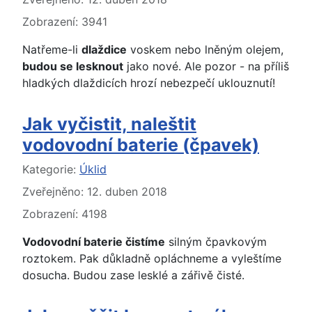
Zobrazení: 3941
Natřeme-li
dlaždice
voskem nebo lněným olejem,
budou se lesknout
jako nové. Ale pozor - na příliš
hladkých dlaždicích hrozí nebezpečí uklouznutí!
Jak vyčistit, naleštit
vodovodní baterie (čpavek)
Základní údaje
Kategorie:
Úklid
Zveřejněno: 12. duben 2018
Zobrazení: 4198
Vodovodní baterie čistíme
silným čpavkovým
roztokem. Pak důkladně opláchneme a vyleštíme
dosucha. Budou zase lesklé a zářivě čisté.