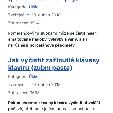
Základní údaje
Kategorie:
Úklid
Zveřejněno: 19. duben 2018
Zobrazení: 3964
Pomerančovými slupkami můžeme
čistit
nejen
smaltované nádoby, výlevky a vany
, ale i
nejrůznější
porcelánové předměty
.
Jak vyčistit zažloutlé klávesy
klavíru (zubní pasta)
Základní údaje
Kategorie:
Úklid
Zveřejněno: 19. duben 2018
Zobrazení: 3688
Pokud chceme klávesy klavíru vyčistit obzvlášť
pečlivě
, přetíráme je čas od času zubní pastou.