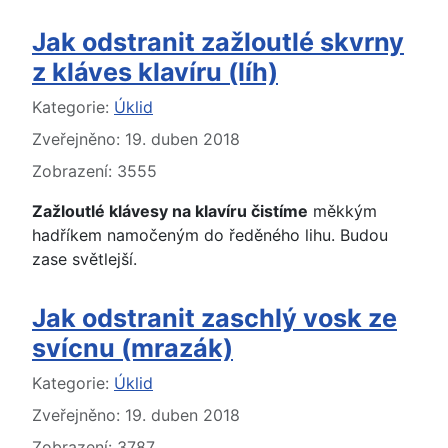
Jak odstranit zažloutlé skvrny
z kláves klavíru (líh)
Základní údaje
Kategorie:
Úklid
Zveřejněno: 19. duben 2018
Zobrazení: 3555
Zažloutlé klávesy na klavíru čistíme
měkkým
hadříkem namočeným do ředěného lihu. Budou
zase světlejší.
Jak odstranit zaschlý vosk ze
svícnu (mrazák)
Základní údaje
Kategorie:
Úklid
Zveřejněno: 19. duben 2018
Zobrazení: 3787