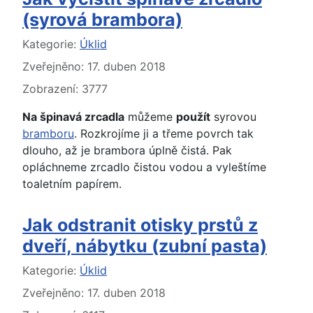
(syrová brambora)
Základní údaje
Kategorie:
Úklid
Zveřejněno: 17. duben 2018
Zobrazení: 3777
Na špinavá zrcadla
můžeme
použít
syrovou
bramboru
. Rozkrojíme ji a třeme povrch tak
dlouho, až je brambora úplně čistá. Pak
opláchneme zrcadlo čistou vodou a vyleštíme
toaletním papírem.
Jak odstranit otisky prstů z
dveří, nábytku (zubní pasta)
Základní údaje
Kategorie:
Úklid
Zveřejněno: 17. duben 2018