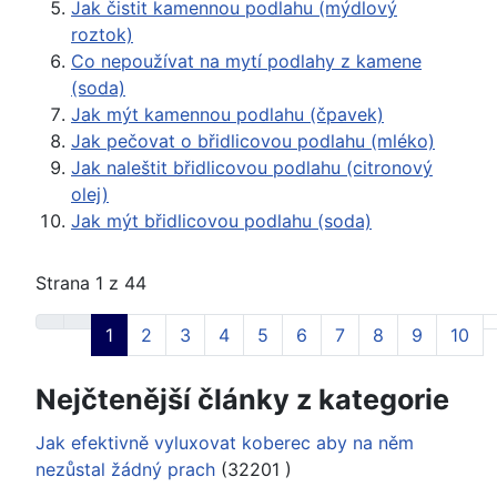
Jak čistit kamennou podlahu (mýdlový
roztok)
Co nepoužívat na mytí podlahy z kamene
(soda)
Jak mýt kamennou podlahu (čpavek)
Jak pečovat o břidlicovou podlahu (mléko)
Jak naleštit břidlicovou podlahu (citronový
olej)
Jak mýt břidlicovou podlahu (soda)
Strana 1 z 44
1
2
3
4
5
6
7
8
9
10
Nejčtenější články z kategorie
Jak efektivně vyluxovat koberec aby na něm
nezůstal žádný prach
(32201
)