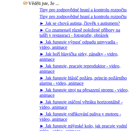
Věděli jste, že ...
Tipy pro zodpovědné hraní a kontrolu rozpočtu
Tipy pro zodpovědné hraní a kontrolu rozpočtu
► Jak se chová autista, člověk s autismem?
► Co znamenají různě položené příbory na
talíři v restauraci - fotografie, obrázek
► Jak funguje výpusť odpadu umyvadla -
video, animace
► Jak hoří hlavička sirky, zápalky - video,
animace
► Jak funguje, pracuje reproduktor - video,
animace
► Jak funguje hlásič požáru, princip požárního
alarmu - video, animace
► Jak funguje stroj na přesazení stromu - video,
animace
► Jak funguje otáčení větráku horizontálně -
video, animace
► Jak funguje vstřikování paliva v motoru -
video, animace
► Jak funguje mlýnské kolo, jak pracuje vodní