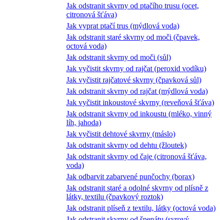
Jak odstranit skvrny od ptačího trusu (ocet,
citronová šťáva)
Jak vyprat ptačí trus (mýdlová voda)
Jak odstranit staré skvrny od moči (čpavek,
octová voda)
Jak odstranit skvrny od moči (sůl)
Jak vyčistit skvrny od rajčat (peroxid vodíku)
Jak vyčistit rajčatové skvrny (čpavková sůl)
Jak odstranit skvrny od rajčat (mýdlová voda)
Jak vyčistit inkoustové skvrny (reveňová šťáva)
Jak odstranit skvrny od inkoustu (mléko, vinný
líh, jahoda)
Jak vyčistit dehtové skvrny (máslo)
Jak odstranit skvrny od dehtu (žloutek)
Jak odstranit skvrny od čaje (citronová šťáva,
voda)
Jak odbarvit zabarvené punčochy (borax)
Jak odstranit staré a odolné skvrny od plísně z
látky, textilu (čpavkový roztok)
Jak odstranit plíseň z textilu, látky (octová voda)
Jak odstranit skvrny od špenátu (syrový