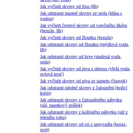
Jak vyčistit skvrny od fixu (líh)
Jak odstranit mastné skvrny ze stolu (hlína s
vodou)
Jak vyčistit čerstvé skvrny od vaječného likéru
(benzín, líh)
Jak vyčistit skvrny od žloutku (benzín)
Jak odstranit skvrny od žloutku (mýdlová voda,
líh)
Jak odstranit skvrny od krve (studená voda,
soda)
Jak vyčistit skvrny od piva z ubrusu (vřelá voda,
octová tresť)
Jak vyčistit skvrny od piva ze sametu (čpavek)
Jak odstranit odolné skvrny z čalounění (holící
krém)
Jak odstranit skvrny z čalouněného nábytku
(sůl, mastkový prášek)
Jak odstranit skvrny z koženého nábytku (sůl z
jeleního rohu)
Jak odstranit skvrny od rzi z umyvadla (borax,
ocet)