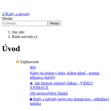
Hledat
Hledat
Jste zde:
Rady-navody.cz
Úvod
Zajímavosti
404
Nálev na bolest v krku, bolest dásní - postup,
příprava (šalvěj)
► Jak funguje optické vlákno - VIDEO,
ANIMACE
100 nejnovějších článků
◙ Rady a návody nejen pro domácnost - odkládací
stránka