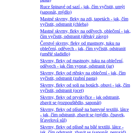
Ruce špinavé od sazí - jak, čím vyčistit, umýt
(saponát, mýdlo)
Mastné skvrny, fleky na zdi, tapetách - jak, čím
vyčistit, odstranit (chleba)
Mastné skvrny, fleky na oděvech, oblečení - jak,
čím vyčistit, odstranit (dětský zásyp)
Čerstvé skvrny, fleky od mastnoty, tuku na
oblečení, oděvech - jak, čím vyčistit, odstranit
(umělé sladidlo)
Skvrny, fleky od mastnoty, tuku na oblečení,
oděvech - jak čím vyprat, odstranit (jar)
Skvrny, fleky od rtěnky na oblečení - jak, čím
vyčistit, odstranit (zubní pasta)
Skvrny, fleky od soli na botách, obuvi - jak, čím
vyčistit, odstranit (ocet)
Skvrny, fleky od pryskyřice - jak odstranit,
zbavit se (rozpouštědlo, saponát)
Skvrny, fleky od plísně na barevné textilii, látce
- jak, čím odstranit, zbavit se (mýdlo, čpavek,
šťavelová sůl)
Skvrny, fleky od plísně na bílé textilii, látce -
jak, čím odstranit, zbavit se (saponát, peroxid)