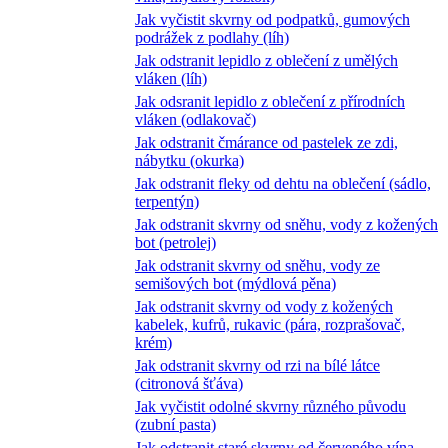
Jak vyčistit skvrny od podpatků, gumových
podrážek z podlahy (líh)
Jak odstranit lepidlo z oblečení z umělých
vláken (líh)
Jak odsranit lepidlo z oblečení z přírodních
vláken (odlakovač)
Jak odstranit čmárance od pastelek ze zdi,
nábytku (okurka)
Jak odstranit fleky od dehtu na oblečení (sádlo,
terpentýn)
Jak odstranit skvrny od sněhu, vody z kožených
bot (petrolej)
Jak odstranit skvrny od sněhu, vody ze
semišových bot (mýdlová pěna)
Jak odstranit skvrny od vody z kožených
kabelek, kufrů, rukavic (pára, rozprašovač,
krém)
Jak odstranit skvrny od rzi na bílé látce
(citronová šťáva)
Jak vyčistit odolné skvrny různého původu
(zubní pasta)
Jak odstranit staré skvrny od červeného vína