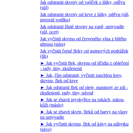
Jak odstranit skvrny od vajíček z látky, oděvu
(sůl)
Jak odstranit skvrny od krve z látky, oděvu (sůl,
peroxid vodíku)
Jak odstranit žluté skvrny na vaně, umyvadle
(sůl, ocet)
Jak vyčistit skvrnu od červeného vína z bílého
ubrusu (pára)
Jak vyčistit černé fleky od gumových podrážek
(líh)
► Jak vyčistit flek, skvrnu od líčidla z oblečení
- rady, tipy, zkušenosti
► Jak, čím odstranit, vyčistit zaschlou krev,
skrvnu, flek od krve
► Jak odstranit flek od oleje, mastnoty ze zdi -
zkušenosti, rady, tipy, návod
► Jak se zbavit pryskyřice na rukách, rukou,
kůži (máslo)
► Jak se zbavit skvrn, fleků od barvy na vlasy
na umyvadle
► Jak vyčistit skvrnu, flek od kávy na nábytku
(pivo)