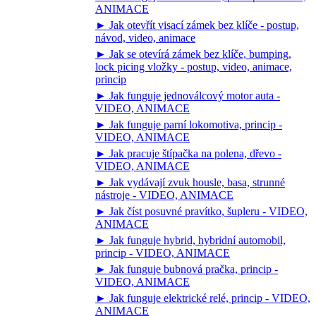
ANIMACE
► Jak otevřít visací zámek bez klíče - postup,
návod, video, animace
► Jak se otevírá zámek bez klíče, bumping,
lock picing vložky - postup, video, animace,
princip
► Jak funguje jednoválcový motor auta -
VIDEO, ANIMACE
► Jak funguje parní lokomotiva, princip -
VIDEO, ANIMACE
► Jak pracuje štípačka na polena, dřevo -
VIDEO, ANIMACE
► Jak vydávají zvuk housle, basa, strunné
nástroje - VIDEO, ANIMACE
► Jak číst posuvné pravítko, šupleru - VIDEO,
ANIMACE
► Jak funguje hybrid, hybridní automobil,
princip - VIDEO, ANIMACE
► Jak funguje bubnová pračka, princip -
VIDEO, ANIMACE
► Jak funguje elektrické relé, princip - VIDEO,
ANIMACE