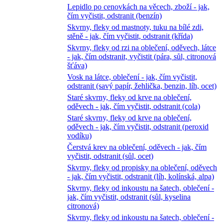
Lepidlo po cenovkách na věcech, zboží - jak,
čím vyčistit, odstranit (benzín)
Skvrny, fleky od mastnoty, tuku na bílé zdi,
stěně - jak, čím vyčistit, odstranit (křída)
Skvrny, fleky od rzi na oblečení, oděvech, látce
- jak, čím odstranit, vyčistit (pára, sůl, citronová
šťáva)
Vosk na látce, oblečení - jak, čím vyčistit,
odstranit (savý papír, žehlička, benzin, líh, ocet)
Staré skvrny, fleky od krve na oblečení,
oděvech - jak, čím vyčistit, odstranit (cola)
Staré skvrny, fleky od krve na oblečení,
oděvech - jak, čím vyčistit, odstranit (peroxid
vodíku)
Čerstvá krev na oblečení, oděvech - jak, čím
vyčistit, odstranit (sůl, ocet)
Skvrny, fleky od propisky na oblečení, oděvech
- jak, čím vyčistit, odstranit (líh, kolínská, alpa)
Skvrny, fleky od inkoustu na šatech, oblečení -
jak, čím vyčistit, odstranit (sůl, kyselina
citronová)
Skvrny, fleky od inkoustu na šatech, oblečení -