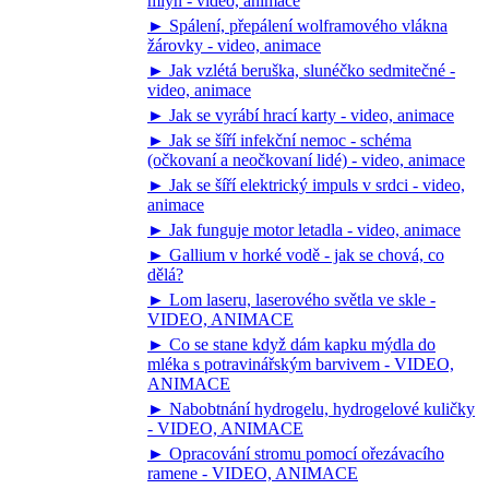
mlýn - video, animace
► Spálení, přepálení wolframového vlákna
žárovky - video, animace
► Jak vzlétá beruška, slunéčko sedmitečné -
video, animace
► Jak se vyrábí hrací karty - video, animace
► Jak se šíří infekční nemoc - schéma
(očkovaní a neočkovaní lidé) - video, animace
► Jak se šíří elektrický impuls v srdci - video,
animace
► Jak funguje motor letadla - video, animace
► Gallium v horké vodě - jak se chová, co
dělá?
► Lom laseru, laserového světla ve skle -
VIDEO, ANIMACE
► Co se stane když dám kapku mýdla do
mléka s potravinářským barvivem - VIDEO,
ANIMACE
► Nabobtnání hydrogelu, hydrogelové kuličky
- VIDEO, ANIMACE
► Opracování stromu pomocí ořezávacího
ramene - VIDEO, ANIMACE