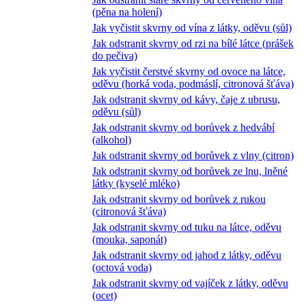
(pěna na holení)
Jak vyčistit skvrny od vína z látky, oděvu (sůl)
Jak odstranit skvrny od rzi na bílé látce (prášek
do pečiva)
Jak vyčistit čerstvé skvrny od ovoce na látce,
oděvu (horká voda, podmáslí, citronová šťáva)
Jak odstranit skvrny od kávy, čaje z ubrusu,
oděvu (sůl)
Jak odstranit skvrny od borůvek z hedvábí
(alkohol)
Jak odstranit skvrny od borůvek z vlny (citron)
Jak odstranit skvrny od borůvek ze lnu, lněné
látky (kyselé mléko)
Jak odstranit skvrny od borůvek z rukou
(citronová šťáva)
Jak odstranit skvrny od tuku na látce, oděvu
(mouka, saponát)
Jak odstranit skvrny od jahod z látky, oděvu
(octová voda)
Jak odstranit skvrny od vajíček z látky, oděvu
(ocet)