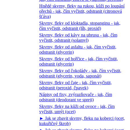
Hnědé skvrny, fleky na rukou, kůži po loupání
ořechů - jak, čím vyčistit, odstranit (citronová
šťáva)
Skvrny, fleky od kloktadla, stopanginu - jak,
čím vyčistit, odstranit (líh, proxid)
Skvrny, fleky od kávy na ubrusu - jak, čím
vyčistit, odstranit (solamyl)
Skvrny, fleky od asfaltu - jak, čím vyčistit,
odstranit (glycerin)
Skvrny, fleky od hořčice - jak, čím vyčistit,
odstranit (glycerin)
Skvrny, fleky od čokolády - jak, čím vyčistit,
odstranit (glycerin, voda, saponát)
Skvrny, fleky od čaje - jak, čím vyčistit,
odstranit (peroxid, čpavek)
Nápisy od fixy, zvýrazňovače - jak, čím
odstranit (deodorant ve spreji)
Skvrny, fleky na kůži od ovoce - jak, čím
vyčistit, umýt (ocet)
► Jak se zbavit skvrny, fleku na koberci (ocet,
kukuřičný škrob)