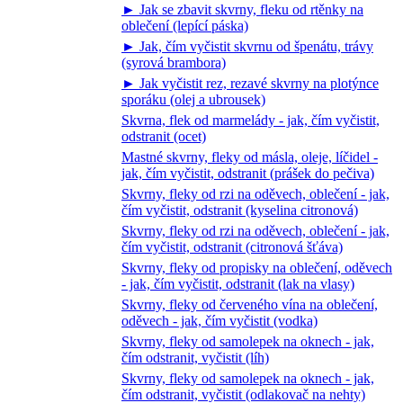
► Jak se zbavit skvrny, fleku od rtěnky na
oblečení (lepící páska)
► Jak, čím vyčistit skvrnu od špenátu, trávy
(syrová brambora)
► Jak vyčistit rez, rezavé skvrny na plotýnce
sporáku (olej a ubrousek)
Skvrna, flek od marmelády - jak, čím vyčistit,
odstranit (ocet)
Mastné skvrny, fleky od másla, oleje, líčidel -
jak, čím vyčistit, odstranit (prášek do pečiva)
Skvrny, fleky od rzi na oděvech, oblečení - jak,
čím vyčistit, odstranit (kyselina citronová)
Skvrny, fleky od rzi na oděvech, oblečení - jak,
čím vyčistit, odstranit (citronová šťáva)
Skvrny, fleky od propisky na oblečení, oděvech
- jak, čím vyčistit, odstranit (lak na vlasy)
Skvrny, fleky od červeného vína na oblečení,
oděvech - jak, čím vyčistit (vodka)
Skvrny, fleky od samolepek na oknech - jak,
čím odstranit, vyčistit (líh)
Skvrny, fleky od samolepek na oknech - jak,
čím odstranit, vyčistit (odlakovač na nehty)