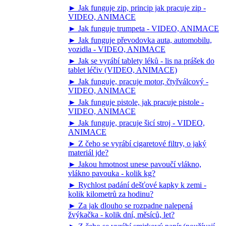
► Jak funguje zip, princip jak pracuje zip -
VIDEO, ANIMACE
► Jak funguje trumpeta - VIDEO, ANIMACE
► Jak funguje převodovka auta, automobilu,
vozidla - VIDEO, ANIMACE
► Jak se vyrábí tablety léků - lis na prášek do
tablet léčiv (VIDEO, ANIMACE)
► Jak funguje, pracuje motor, čtyřválcový -
VIDEO, ANIMACE
► Jak funguje pistole, jak pracuje pistole -
VIDEO, ANIMACE
► Jak funguje, pracuje šicí stroj - VIDEO,
ANIMACE
► Z čeho se vyrábí cigaretové filtry, o jaký
materiál jde?
► Jakou hmotnost unese pavoučí vlákno,
vlákno pavouka - kolik kg?
► Rychlost padání dešťové kapky k zemi -
kolik kilometrů za hodinu?
► Za jak dlouho se rozpadne nalepená
žvýkačka - kolik dní, měsíců, let?