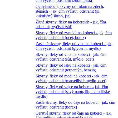
čím vyčistit, odstranit (zubní pasta)
Ochytané zdi, skvrny od rukou na zdech,
stěnách - jak, čím vyčistit, odstranit (jíl,
kukuřičný škrob, jar)
Žluté skvrny, fleky na kobercích - jak, čím
odstranit, vyčistit (sůl)
Skvrny, fleky od zvratků na koberci - jak, čím
vyčistit, odstranit (ocet, borax)
Zaschlé skvrny, fleky od vína na koberci - jak,
čím vyčistit, odstranit (glycerin, mýdlo)
Skvrny, fleky od vína na koberci - jak, čím
vyčistit, odstranit (sůl, mýdlo, ocet)
Skvrny, fleky od laku na koberci - jak, čím
vyčistit, odstranit (terpentýn, benzin)
Skvrny, fleky od moči na koberci - jak, čím
vyčistit, odstranit (marseillské mýdlo, ocet)
Skvrny, fleky od vejce na koberci - jak, čím
vyčistit, odstranit (savý papír, líh, marseillské
mýdlo)
Zašlé skvrny, fleky od čaje na koberci - jak, čím
vyčistit, odstranit (borax)
Čerstvé skvrny, fleky od čaje na koberci - jak,
čím vyčistit, odstranit (teplá voda)