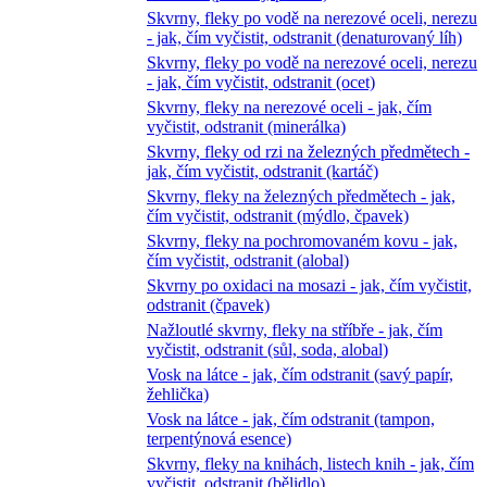
Skvrny, fleky po vodě na nerezové oceli, nerezu
- jak, čím vyčistit, odstranit (denaturovaný líh)
Skvrny, fleky po vodě na nerezové oceli, nerezu
- jak, čím vyčistit, odstranit (ocet)
Skvrny, fleky na nerezové oceli - jak, čím
vyčistit, odstranit (minerálka)
Skvrny, fleky od rzi na železných předmětech -
jak, čím vyčistit, odstranit (kartáč)
Skvrny, fleky na železných předmětech - jak,
čím vyčistit, odstranit (mýdlo, čpavek)
Skvrny, fleky na pochromovaném kovu - jak,
čím vyčistit, odstranit (alobal)
Skvrny po oxidaci na mosazi - jak, čím vyčistit,
odstranit (čpavek)
Nažloutlé skvrny, fleky na stříbře - jak, čím
vyčistit, odstranit (sůl, soda, alobal)
Vosk na látce - jak, čím odstranit (savý papír,
žehlička)
Vosk na látce - jak, čím odstranit (tampon,
terpentýnová esence)
Skvrny, fleky na knihách, listech knih - jak, čím
vyčistit, odstranit (bělidlo)