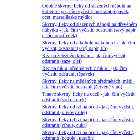
Odolné skvrny, fleky od slazených nápojů na
koberci - jak, čím vyčistit, odstranit (čpavek,
ocet, marseilleské mýdlo)
Skvrny, fleky od slazených nápojů na dřevěném
nábytku - jak, čím vyčistit, odstranit (savý papír,
čistící prostředek)
Skvrny, fleky od alkoholu na koberci - jak, čím
vyčistit, odstranit (savý papír, líh)
Rez na železném kování - jak, čím vyčistit,
odstranit (saze, olej)
Rez na niklu, předmětech z niklu - jak, čím
vyčistit, odstranit (čpavek)
Skvrny, fleky na měděných předmětech, mědi -
jak, čím vyčistit, odstranit (červené víno)
Tmavé skvrny, fleky na oceli - jak, čím vyčistit,
odstranit (soda, korek)
Skvrny, fleky od rzi na oceli - jak, čím vyčistit,
odstranit (olivový olej)
Skvrny, fleky od rzi na oceli - jak, čím vyčistit,
odstranit (cibule, cukr)
Skvrny, fleky od rzi na oceli - jak, čím vyčistit,
odstranit (petrolej, parafín)