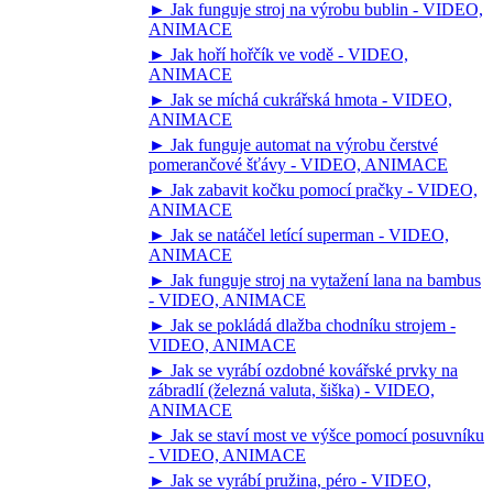
► Jak funguje stroj na výrobu bublin - VIDEO,
ANIMACE
► Jak hoří hořčík ve vodě - VIDEO,
ANIMACE
► Jak se míchá cukrářská hmota - VIDEO,
ANIMACE
► Jak funguje automat na výrobu čerstvé
pomerančové šťávy - VIDEO, ANIMACE
► Jak zabavit kočku pomocí pračky - VIDEO,
ANIMACE
► Jak se natáčel letící superman - VIDEO,
ANIMACE
► Jak funguje stroj na vytažení lana na bambus
- VIDEO, ANIMACE
► Jak se pokládá dlažba chodníku strojem -
VIDEO, ANIMACE
► Jak se vyrábí ozdobné kovářské prvky na
zábradlí (železná valuta, šiška) - VIDEO,
ANIMACE
► Jak se staví most ve výšce pomocí posuvníku
- VIDEO, ANIMACE
► Jak se vyrábí pružina, péro - VIDEO,