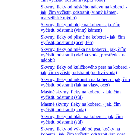
Skvrny, fleky od rajského nálevu na koberci -
jak, čím vyčistit, odstranit (vinný kámen,
marseillské mýdlo)
Skvrny, fleky od oleje na koberci - ja, čím
vyčistit, odstranit (vinný kámen)
Skvrny, fleky od plísně na koberci - jak, čím
vyčistit, odstranit (ocet, fén)
Skvrny, fleky od mléka na koberci - jak, číím
vyčistit, odstranit (vlažná voda, prostředek na
nádobí)
Skvrny, fleky od kuličkového pera na koberci -
jak, čím vyčistit, odstranit (perlivá voda)
Skvrny, fleky od inkoustu na koberci - jak, čím
vyčistit, odstranit (lak na vlasy, ocet)
Mastné skvrny, fleky na koberci - jak, čím
vyčistit, odstranit (sůl)
Mastné skvrny, fleky na koberci - jak, čím
vyčistit, odstranit (soda)
Skvrny, fleky od bláta na koberci - jak, čím
vyčistit, odstranit (sůl)
Skvrny, fleky od výkalů od psa, kočky na
koberci - jak, čím vyčistit, odstranit (jar, ocet,