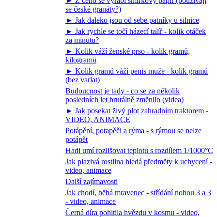
► Z čeho se vyrábí smirkový papír (používají
se české granáty?)
► Jak daleko jsou od sebe patníky u silnice
► Jak rychle se točí házecí talíř - kolik otáček
za minutu?
► Kolik váží ženské prso - kolik gramů,
kilogramů
► Kolik gramů váží penis muže - kolik gramů
(bez varlat)
Budoucnost je tady - co se za několik
posledních let brutálně změnilo (videa)
► Jak posekat živý plot zahradním traktorem -
VIDEO, ANIMACE
Potápění, potapěči a rýma - s rýmou se nelze
potápět
Hadi umí rozlišovat teplotu s rozdílem 1/1000°C
Jak plazivá rostlina hledá předměty k uchycení -
video, animace
Další zajímavosti
Jak chodí, běhá mravenec - střídání nohou 3 a 3
- video, animace
Černá díra pohltila hvězdu v kosmu - video,