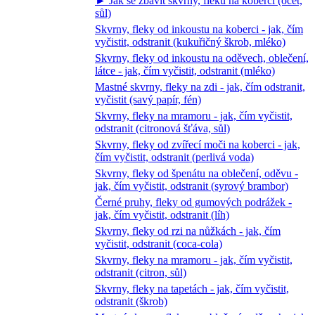
► Jak se zbavit skvrny, fleku na koberci (ocet,
sůl)
Skvrny, fleky od inkoustu na koberci - jak, čím
vyčistit, odstranit (kukuřičný škrob, mléko)
Skvrny, fleky od inkoustu na oděvech, oblečení,
látce - jak, čím vyčistit, odstranit (mléko)
Mastné skvrny, fleky na zdi - jak, čím odstranit,
vyčistit (savý papír, fén)
Skvrny, fleky na mramoru - jak, čím vyčistit,
odstranit (citronová šťáva, sůl)
Skvrny, fleky od zvířecí moči na koberci - jak,
čím vyčistit, odstranit (perlivá voda)
Skvrny, fleky od špenátu na oblečení, oděvu -
jak, čím vyčistit, odstranit (syrový brambor)
Černé pruhy, fleky od gumových podrážek -
jak, čím vyčistit, odstranit (líh)
Skvrny, fleky od rzi na nůžkách - jak, čím
vyčistit, odstranit (coca-cola)
Skvrny, fleky na mramoru - jak, čím vyčistit,
odstranit (citron, sůl)
Skvrny, fleky na tapetách - jak, čím vyčistit,
odstranit (škrob)