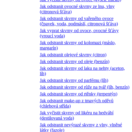
Jak odstranit ovocné skvrny ze lnu, vlny
(citronová šťáva)
Jak odstranit skvrny od vařeného ovoce
(čpavek, voda, podmáslí, citronová šťáva)
Jak vyprat skvrny od ovoce, ovocné šťávy
(vroucí voda)
Jak odstranit skvrny od kolomazi (máslo,
margarín)
Jak odstranit olejové skvrny (citron)
Jak odstranit skvrny od oleje (benzín)
Jak odstranit skvrny od laku na nehty (aceton,
líh)
Jak odstranit skvrny od parfému (líh)
Jak odstranit skvrny od růže na tvář (líh, benzín)
Jak odstranit skvrny od rtěnky (terpentýn)
Jak odstranit make-up z tmavých oděvů
(chlebová střída)
Jak vyčistit skvrny od likéru na hedvábí
(destilovaná voda)
Jak odstranit nevýrazé skvrny z vlny, vlněné
látky (fazole)