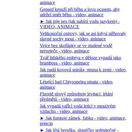
animace
Gepard krouží při běhu a lovu ocasem, aby
udržel směr běhu - video, animace
► Jak pije pes (jak nabírá vodu jazykem) -
VIDEO, ANIMACE
Velikonoční ostrovy, jak se asi kdysi stěhovaly
slavné sochy moai - video, animace
Vejce bez skořápky se ve studené vodě
nerozteče - video, animace
Tvář lidského embrya v děloze vypadá jako
brambora - video, animace
Jak padá kovová spirála, struna k zemi - video,
animace
Létající had Chtysopelea otnata - video,
animace
Fluorid sírový způsobuje levitaci, létání
předmětů - video, animace
Jak vypadá vařící voda letící v mrazivém
vzduchu - video, animace
► Jak funguje zámek, fabka - video, animace,
princip
► Jak létá beruška, slunéčko sedmitečné -