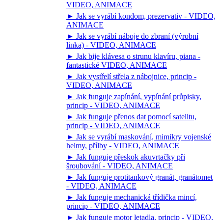
VIDEO, ANIMACE
► Jak se vyrábí kondom, prezervativ - VIDEO,
ANIMACE
► Jak se vyrábí náboje do zbraní (výrobní
linka) - VIDEO, ANIMACE
► Jak bije klávesa o strunu klavíru, piana -
fantastické VIDEO, ANIMACE
► Jak vystřelí střela z nábojnice, princip -
VIDEO, ANIMACE
► Jak funguje zapínání, vypínání průpisky,
princip - VIDEO, ANIMACE
► Jak funguje přenos dat pomocí satelitu,
princip - VIDEO, ANIMACE
► Jak se vyrábí maskování, mimikry vojenské
helmy, přílby - VIDEO, ANIMACE
► Jak funguje přeskok akuvrtačky při
šroubování - VIDEO, ANIMACE
► Jak funguje protitankový granát, granátomet
- VIDEO, ANIMACE
► Jak funguje mechanická třídička mincí,
princip - VIDEO, ANIMACE
► Jak funguje motor letadla, princip - VIDEO,