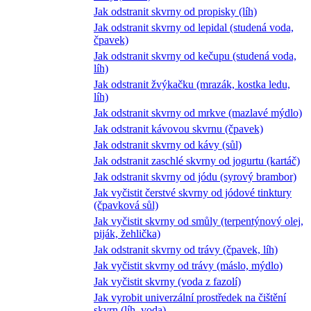
Jak odstranit skvrny od propisky (líh)
Jak odstranit skvrny od lepidal (studená voda,
čpavek)
Jak odstranit skvrny od kečupu (studená voda,
líh)
Jak odstranit žvýkačku (mrazák, kostka ledu,
líh)
Jak odstranit skvrny od mrkve (mazlavé mýdlo)
Jak odstranit kávovou skvrnu (čpavek)
Jak odstranit skvrny od kávy (sůl)
Jak odstranit zaschlé skvrny od jogurtu (kartáč)
Jak odstranit skvrny od jódu (syrový brambor)
Jak vyčistit čerstvé skvrny od jódové tinktury
(čpavková sůl)
Jak vyčistit skvrny od smůly (terpentýnový olej,
piják, žehlička)
Jak odstranit skvrny od trávy (čpavek, líh)
Jak vyčistit skvrny od trávy (máslo, mýdlo)
Jak vyčistit skvrny (voda z fazolí)
Jak vyrobit univerzální prostředek na čištění
skvrn (líh, voda)