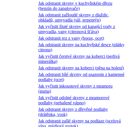
Jak odstranit skvrny v kuchyňském dřezu
(benzín do zapalovače)
Jak odstranit zažloutlé skvrny z dlaždic,
obkladů, umyvadla (sůl, terpentýn)
Jak vyčistit žluté skvrny od kapající vody z
umyvadla, vany (citronová šťáva)
Jak odstranit rez z vany (borax, ocet)
Jak odstranit skvrny na kuchyňské desce (plátky
citronu)
Jak vyčistit čerstvé skvrny na koberci (perlivá
minerálka)
Jak odstranit skvrny na koberci (pěna na holení)
Jak odstranit bílé skvrny od usazenin z kamenné
podlahy (ocet)
Jak vyčistit inkoustové skvrny z mramoru
(guma)
Jak vyčistit odolné skvrny z mramorové
podlahy (nehašené vápno)
Jak odstranit skvrny z dřevěné podlahy
(drátěnka, vosk)
Jak odstranit zašlé skvrny na podlaze (ocelová
vlna, mýdlový roztok)