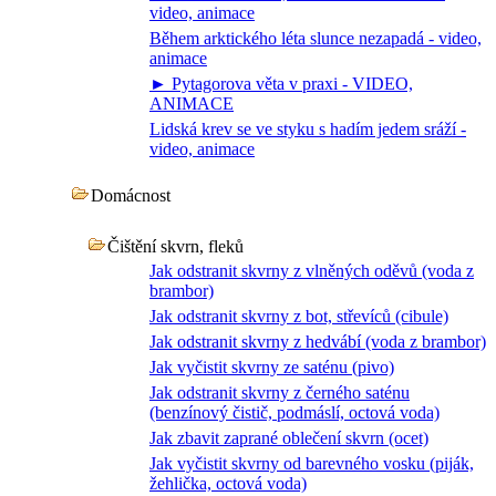
video, animace
Během arktického léta slunce nezapadá - video,
animace
► Pytagorova věta v praxi - VIDEO,
ANIMACE
Lidská krev se ve styku s hadím jedem sráží -
video, animace
Domácnost
Čištění skvrn, fleků
Jak odstranit skvrny z vlněných oděvů (voda z
brambor)
Jak odstranit skvrny z bot, střevíců (cibule)
Jak odstranit skvrny z hedvábí (voda z brambor)
Jak vyčistit skvrny ze saténu (pivo)
Jak odstranit skvrny z černého saténu
(benzínový čistič, podmáslí, octová voda)
Jak zbavit zaprané oblečení skvrn (ocet)
Jak vyčistit skvrny od barevného vosku (piják,
žehlička, octová voda)