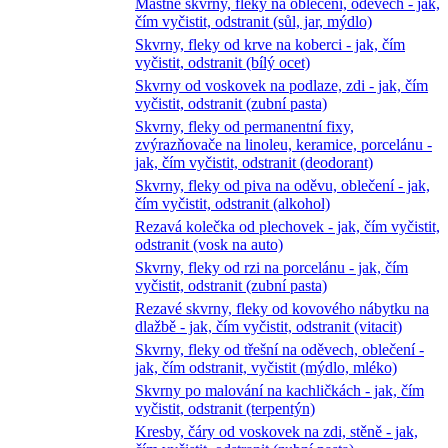
Mastné skvrny, fleky na oblečení, oděvech - jak,
čím vyčistit, odstranit (sůl, jar, mýdlo)
Skvrny, fleky od krve na koberci - jak, čím
vyčistit, odstranit (bílý ocet)
Skvrny od voskovek na podlaze, zdi - jak, čím
vyčistit, odstranit (zubní pasta)
Skvrny, fleky od permanentní fixy,
zvýrazňovače na linoleu, keramice, porcelánu -
jak, čím vyčistit, odstranit (deodorant)
Skvrny, fleky od piva na oděvu, oblečení - jak,
čím vyčistit, odstranit (alkohol)
Rezavá kolečka od plechovek - jak, čím vyčistit,
odstranit (vosk na auto)
Skvrny, fleky od rzi na porcelánu - jak, čím
vyčistit, odstranit (zubní pasta)
Rezavé skvrny, fleky od kovového nábytku na
dlažbě - jak, čím vyčistit, odstranit (vitacit)
Skvrny, fleky od třešní na oděvech, oblečení -
jak, čím odstranit, vyčistit (mýdlo, mléko)
Skvrny po malování na kachličkách - jak, čím
vyčistit, odstranit (terpentýn)
Kresby, čáry od voskovek na zdi, stěně - jak,