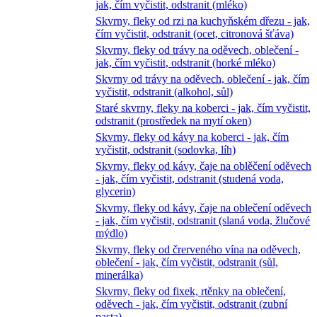
jak, čím vyčistit, odstranit (mléko)
Skvrny, fleky od rzi na kuchyňském dřezu - jak,
čím vyčistit, odstranit (ocet, citronová šťáva)
Skvrny, fleky od trávy na oděvech, oblečení -
jak, čím vyčistit, odstranit (horké mléko)
Skvrny od trávy na oděvech, oblečení - jak, čím
vyčistit, odstranit (alkohol, sůl)
Staré skvrny, fleky na koberci - jak, čím vyčistit,
odstranit (prostředek na mytí oken)
Skvrny, fleky od kávy na koberci - jak, čím
vyčistit, odstranit (sodovka, líh)
Skvrny, fleky od kávy, čaje na oblěčení oděvech
- jak, čím vyčistit, odstranit (studená voda,
glycerin)
Skvrny, fleky od kávy, čaje na oblečení oděvech
- jak, čím vyčistit, odstranit (slaná voda, žlučové
mýdlo)
Skvrny, fleky od črerveného vína na oděvech,
oblečení - jak, čím vyčistit, odstranit (sůl,
minerálka)
Skvrny, fleky od fixek, rtěnky na oblečení,
oděvech - jak, čím vyčistit, odstranit (zubní
pasta)