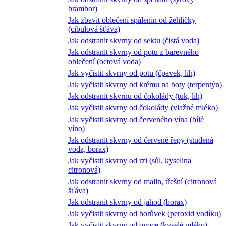
brambor)
Jak zbavit oblečení spálenin od žehličky
(cibulová šťáva)
Jak odstranit skvrny od sektu (čistá voda)
Jak odstranit skvrny od potu z barevného
oblečení (octová voda)
Jak vyčistit skvrny od potu (čpavek, líh)
Jak vyčistit skvrny od krému na boty (terpentýn)
Jak odstranit skvrnu od čokolády (tuk, líh)
Jak vyčistit skvrny od čokolády (vlažné mléko)
Jak vyčistit skvrny od červeného vína (bílé
víno)
Jak odstranit skvrny od červené řepy (studená
voda, borax)
Jak vyčistit skvrny od rzi (sůl, kyselina
citronová)
Jak odstranit skvrny od malin, třešní (citronová
šťáva)
Jak odstranit skvrny od jahod (borax)
Jak vyčistit skvrny od borůvek (peroxid vodíku)
Jak vyčistit skvrny od ovoce (kyselé mléko)