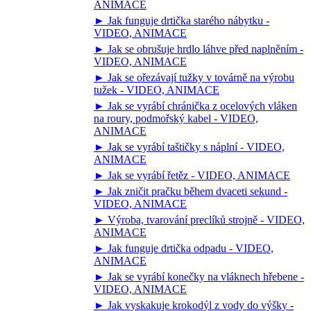
ANIMACE
► Jak funguje drtička starého nábytku -
VIDEO, ANIMACE
► Jak se obrušuje hrdlo láhve před naplněním -
VIDEO, ANIMACE
► Jak se ořezávají tužky v továrně na výrobu
tužek - VIDEO, ANIMACE
► Jak se vyrábí chránička z ocelových vláken
na roury, podmořský kabel - VIDEO,
ANIMACE
► Jak se vyrábí taštičky s náplní - VIDEO,
ANIMACE
► Jak se vyrábí řetěz - VIDEO, ANIMACE
► Jak zničit pračku během dvaceti sekund -
VIDEO, ANIMACE
► Výroba, tvarování preclíků strojně - VIDEO,
ANIMACE
► Jak funguje drtička odpadu - VIDEO,
ANIMACE
► Jak se vyrábí konečky na vláknech hřebene -
VIDEO, ANIMACE
► Jak vyskakuje krokodýl z vody do výšky -