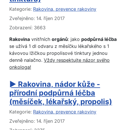
Základní údaje
Kategorie:
Rakovina, prevence rakoviny
Zveřejněno: 14. říjen 2017
Zobrazení: 3663
Rakovina
vnitřních
orgánů
: jako
podpůrná léčba
se užívá 1 dl odvaru z měsíčku lékařského s 1
kávovou lžičkou propolisové tinktury jednou
denně nalačno.
Vždy respektujte názor svého
onkologa!
► Rakovina, nádor kůže -
přírodní podpůrná léčba
(měsíček, lékařský, propolis)
Základní údaje
Kategorie:
Rakovina, prevence rakoviny
Zveřejněno: 14. říjen 2017