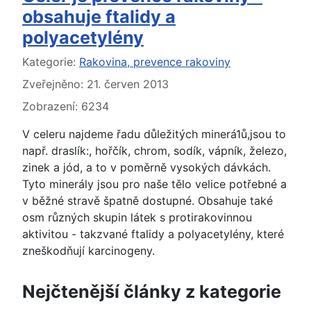
obsahuje ftalidy a
polyacetylény
Základní údaje
Kategorie:
Rakovina, prevence rakoviny
Zveřejněno: 21. červen 2013
Zobrazení: 6234
V celeru najdeme řadu důležitých minerá1ů,jsou to
např. draslík:, hořčík, chrom, sodík, vápník, železo,
zinek a jód, a to v poměrně vysokých dávkách.
Tyto minerály jsou pro naše tělo velice potřebné a
v běžné stravě špatně dostupné. Obsahuje také
osm různých skupin látek s protirakovinnou
aktivitou - takzvané ftalidy a polyacetylény, které
zneškodňují karcinogeny.
Nejčtenější články z kategorie