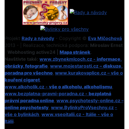
Projekt
Rady a návody
- Copyright ©
Eva Mlčochová
2013 - | Realizace, technická podpora:
Miroslav Ernst
|
Webhosting active24 |
Mapa stránek
.
Navštivte také:
www.zbynekmlcoch.cz -
informace,
obrázky, fotografie
,
www.mojestarosti.cz –
diskuze,
poradna pro všechno
,
www.kurakovaplice.cz – vše o
kouření cigaret
,
www.alkoholik.cz -
vše o alkoholu, alkoholismu
,
www.bezplatna-pravni-poradna.cz -
bezplatná
právní poradna online
,
www.psychotesty-online.cz –
online psychotesty
,
www.BylinkyProVsechny.cz
-
vše o bylinkách
,
www.vseoitalii.cz - Itálie - vše o
Itálii
.