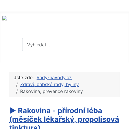
Hledat
Hledat
Jste zde:
Rady-navody.cz
Zdraví, babské rady, byliny
Rakovina, prevence rakoviny
► Rakovina - přírodní léba
(měsíček lékařský, propolisová
tinktura)