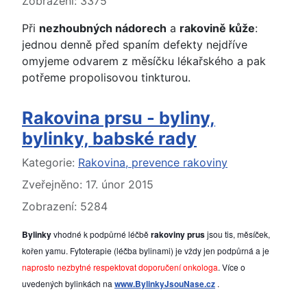
Zobrazení: 3375
Při
nezhoubných nádorech
a
rakovině kůže
:
jednou denně před spaním defekty nejdříve
omyjeme odvarem z měsíčku lékařského a pak
potřeme propolisovou tinkturou.
Rakovina prsu - byliny,
bylinky, babské rady
Základní údaje
Kategorie:
Rakovina, prevence rakoviny
Zveřejněno: 17. únor 2015
Zobrazení: 5284
Bylinky
 vhodné k podpůrné léčbě 
rakoviny prus
 jsou tis, měsíček, 
kořen yamu. Fytoterapie (léčba bylinami) je vždy jen podpůrná a je
naprosto nezbytné respektovat doporučení onkologa
. Více o 
uvedených bylinkách na 
www.BylinkyJsouNase.cz
. 