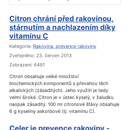
Citron chrání před rakovinou,
stárnutím a nachlazením díky
vitamínu C
Základní údaje
Kategorie:
Rakovina, prevence rakoviny
Zveřejněno: 23. červen 2013
Zobrazení: 6491
Citron obsahuje velké množství
biochemických komponentů s převahou těch
alkalických (zásaditých). Jeho využiti je tedy
velmi široké. Citron je v ústec kyselý, v žaludku
naopak zásaditý. 100 ml citronové šťávy obsahuje
6 g kyseliny askorbové (tj. vitamínu C).
Celer je prevence rakoviny -