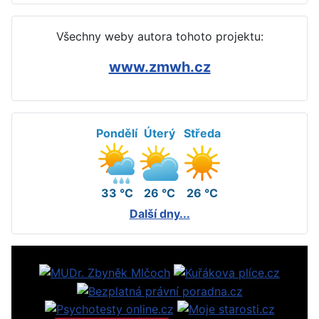
Všechny weby autora tohoto projektu:
www.zmwh.cz
Pondělí
Úterý
Středa
33 °C
26 °C
26 °C
Další dny...