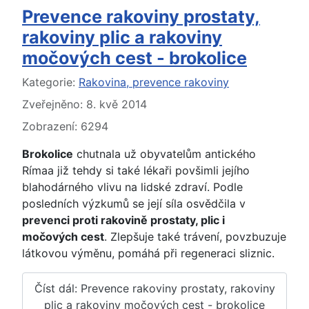
Prevence rakoviny prostaty,
rakoviny plic a rakoviny
močových cest - brokolice
Základní údaje
Kategorie:
Rakovina, prevence rakoviny
Zveřejněno: 8. kvě 2014
Zobrazení: 6294
Brokolice
chutnala už obyvatelům antického
Rímaa již tehdy si také lékaři povšimli jejího
blahodárného vlivu na lidské zdraví. Podle
posledních výzkumů se její síla osvědčila v
prevenci proti rakovině prostaty, plic i
močových cest
. Zlepšuje také trávení, povzbuzuje
látkovou výměnu, pomáhá při regeneraci sliznic.
Číst dál: Prevence rakoviny prostaty, rakoviny
plic a rakoviny močových cest - brokolice