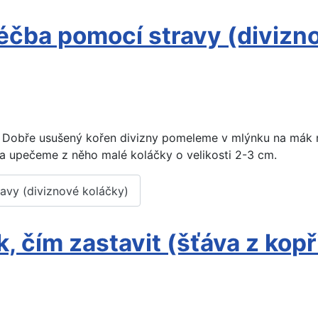
éčba pomocí stravy (divizn
: Dobře usušený kořen divizny pomeleme v mlýnku na mák 
a upečeme z něho malé koláčky o velikosti 2-3 cm.
avy (diviznové koláčky)
, čím zastavit (šťáva z kopř