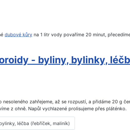
né
dubové kůry
na 1 litr vody povaříme 20 minut, přecedím
oidy - byliny, bylinky, léčb
o nesoleného zahřejeme, až se rozpustí, a přidáme 20 g č
íme z ohně. Napůl vychlazené prolisujeme přes pláténko.
ylinky, léčba (řebříček, maliník)