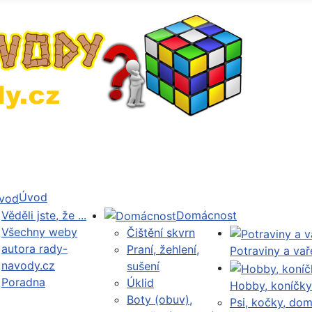
Úvod
Věděli jste, že ...
Domácnost
Všechny weby
Čištění skvrn
autora rady-
Praní, žehlení,
Potraviny a vař
navody.cz
sušení
Poradna
Úklid
Hobby, koníčky
Boty (obuv),
Psi, kočky, dom