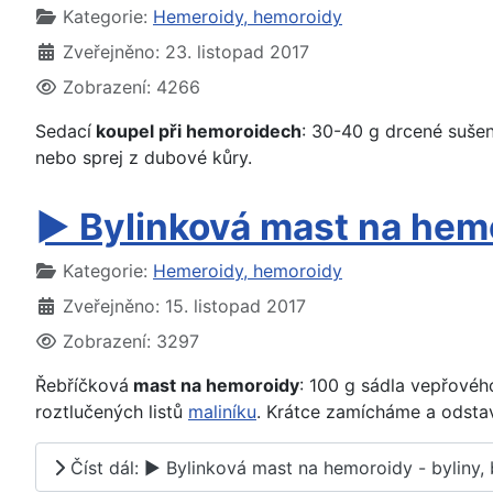
Základní údaje
Kategorie:
Hemeroidy, hemoroidy
Zveřejněno: 23. listopad 2017
Zobrazení: 4266
Sedací
koupel při hemoroidech
: 30-40 g drcené suše
nebo sprej z dubové kůry.
► Bylinková mast na hemor
Základní údaje
Kategorie:
Hemeroidy, hemoroidy
Zveřejněno: 15. listopad 2017
Zobrazení: 3297
Řebříčková
mast na hemoroidy
: 100 g sádla vepřovéh
roztlučených listů
maliníku
. Krátce zamícháme a odstav
Číst dál: ► Bylinková mast na hemoroidy - byliny, b