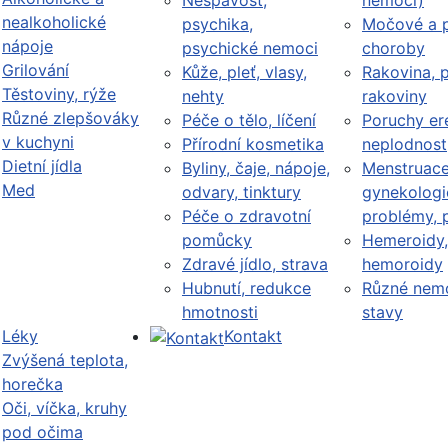
Nespavost,
nemoci)
nealkoholické
psychika,
Močové a p
nápoje
psychické nemoci
choroby
Grilování
Kůže, pleť, vlasy,
Rakovina, 
Těstoviny, rýže
nehty
rakoviny
Různé zlepšováky
Péče o tělo, líčení
Poruchy er
v kuchyni
Přírodní kosmetika
neplodnost
Dietní jídla
Byliny, čaje, nápoje,
Menstruace
Med
odvary, tinktury
gynekologi
Péče o zdravotní
problémy, 
pomůcky
Hemeroidy,
Zdravé jídlo, strava
hemoroidy
Hubnutí, redukce
Různé nemo
hmotnosti
stavy
Léky
Kontakt
Zvýšená teplota,
horečka
Oči, víčka, kruhy
pod očima