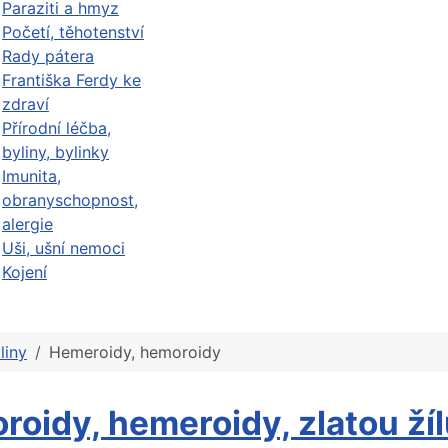
Paraziti a hmyz
Početí, těhotenství
Rady pátera
Františka Ferdy ke
zdraví
Přírodní léčba,
byliny, bylinky
Imunita,
obranyschopnost,
alergie
Uši, ušní nemoci
Kojení
liny
Hemeroidy, hemoroidy
oidy, hemeroidy, zlatou žíl