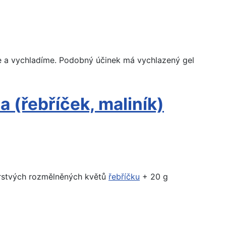
e a vychladíme. Podobný účinek má vychlazený gel
a (řebříček, maliník)
erstvých rozmělněných květů
řebříčku
+ 20 g