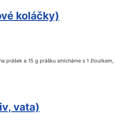
ové koláčky)
na prášek a 15 g prášku smícháme s 1 žloutkem,
iv, vata)