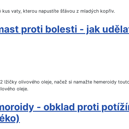
ě kus vaty, kterou napustíte šťávou z mladých kopřiv.
st proti bolesti - jak uděla
k 2 lžičky olivového oleje, načež si namažte hemeroidy tou
lového oleje.
roidy - obklad proti potížím
éko)