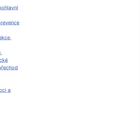
ohlavní
prevence
ekce,
,
cké
přechod
ci a