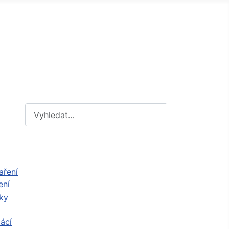
Hledat
Hledat
ení
ácí