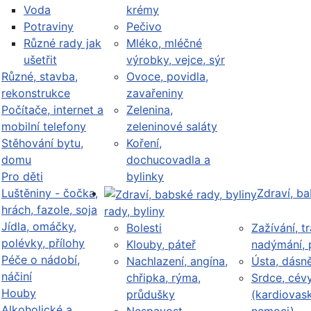
Voda
krémy
Potraviny
Pečivo
Různé rady jak
Mléko, mléčné
ušetřit
výrobky, vejce, sýr
Různé, stavba,
Ovoce, povidla,
rekonstrukce
zavařeniny
Počítače, internet a
Zelenina,
mobilní telefony
zeleninové saláty
Stěhování bytu,
Koření,
domu
dochucovadla a
Pro děti
bylinky
Luštěniny - čočka,
Zdraví, b
hrách, fazole, soja
rady, byliny
Jídla, omáčky,
Bolesti
Zažívání, tr
polévky, přílohy
Klouby, páteř
nadýmání, 
Péče o nádobí,
Nachlazení, angína,
Ústa, dásn
náčiní
chřipka, rýma,
Srdce, cév
Houby
průdušky
(kardiovask
Alkoholické a