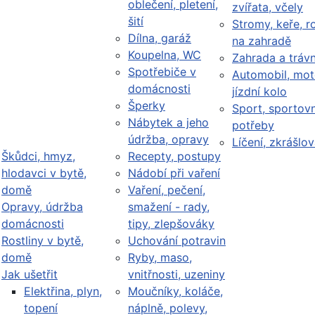
oblečení, pletení,
zvířata, včely
šití
Stromy, keře, ro
Dílna, garáž
na zahradě
Koupelna, WC
Zahrada a trávn
Spotřebiče v
Automobil, mot
domácnosti
jízdní kolo
Šperky
Sport, sportovn
Nábytek a jeho
potřeby
údržba, opravy
Líčení, zkrášlov
Škůdci, hmyz,
Recepty, postupy
hlodavci v bytě,
Nádobí při vaření
domě
Vaření, pečení,
Opravy, údržba
smažení - rady,
domácnosti
tipy, zlepšováky
Rostliny v bytě,
Uchování potravin
domě
Ryby, maso,
Jak ušetřit
vnitřnosti, uzeniny
Elektřina, plyn,
Moučníky, koláče,
topení
náplně, polevy,