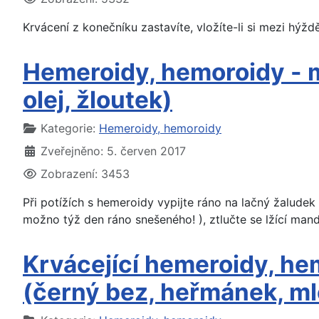
Krvácení z konečníku zastavíte, vložíte-li si mezi hýžd
Hemeroidy, hemoroidy - ma
olej, žloutek)
Základní údaje
Kategorie:
Hemeroidy, hemoroidy
Zveřejněno: 5. červen 2017
Zobrazení: 3453
Při potížích s hemeroidy vypijte ráno na lačný žalude
možno týž den ráno snešeného! ), ztlučte se lžící mand
Krvácející hemeroidy, hemo
(černý bez, heřmánek, ml