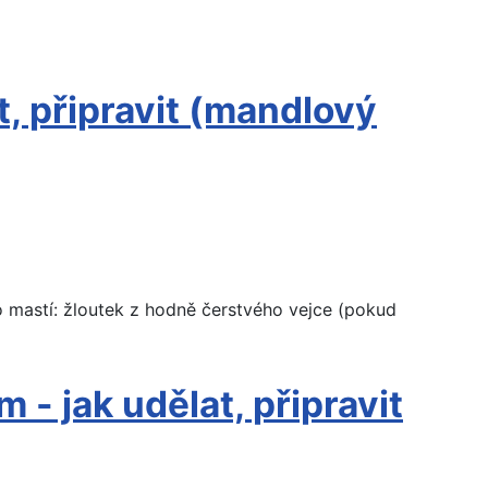
t, připravit (mandlový
to mastí: žloutek z hodně čerstvého vejce (pokud
 - jak udělat, připravit