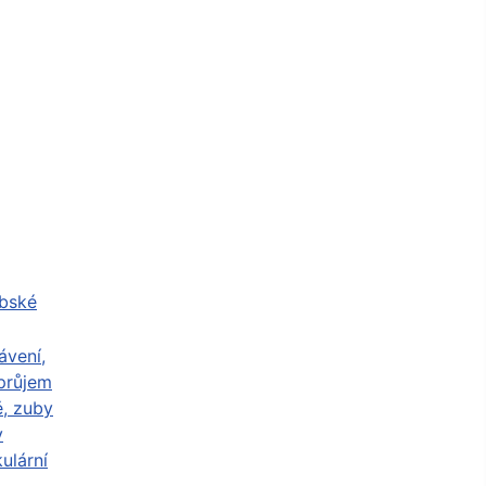
abské
ávení,
průjem
ě, zuby
y
ulární