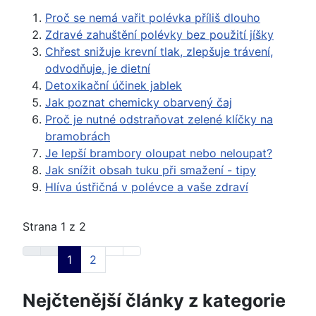
Proč se nemá vařit polévka příliš dlouho
Zdravé zahuštění polévky bez použití jíšky
Chřest snižuje krevní tlak, zlepšuje trávení,
odvodňuje, je dietní
Detoxikační účinek jablek
Jak poznat chemicky obarvený čaj
Proč je nutné odstraňovat zelené klíčky na
bramobrách
Je lepší brambory oloupat nebo neloupat?
Jak snížit obsah tuku při smažení - tipy
Hlíva ústřičná v polévce a vaše zdraví
Strana 1 z 2
1
2
Nejčtenější články z kategorie