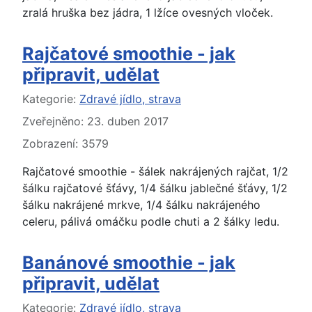
zralá hruška bez jádra, 1 lžíce ovesných vloček.
Rajčatové smoothie - jak
připravit, udělat
Základní údaje
Kategorie:
Zdravé jídlo, strava
Zveřejněno: 23. duben 2017
Zobrazení: 3579
Rajčatové smoothie - šálek nakrájených rajčat, 1/2
šálku rajčatové šťávy, 1/4 šálku jablečné šťávy, 1/2
šálku nakrájené mrkve, 1/4 šálku nakrájeného
celeru, pálivá omáčku podle chuti a 2 šálky ledu.
Banánové smoothie - jak
připravit, udělat
Základní údaje
Kategorie:
Zdravé jídlo, strava