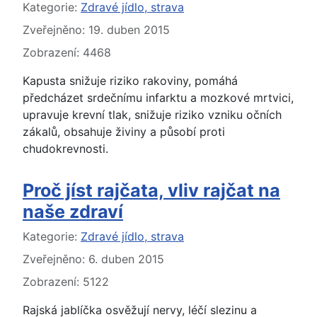
Základní údaje
Kategorie:
Zdravé jídlo, strava
Zveřejněno: 19. duben 2015
Zobrazení: 4468
Kapusta snižuje riziko rakoviny, pomáhá
předcházet srdečnímu infarktu a mozkové mrtvici,
upravuje krevní tlak, snižuje riziko vzniku očních
zákalů, obsahuje živiny a působí proti
chudokrevnosti.
Proč jíst rajčata, vliv rajčat na
naše zdraví
Základní údaje
Kategorie:
Zdravé jídlo, strava
Zveřejněno: 6. duben 2015
Zobrazení: 5122
Rajská jablíčka osvěžují nervy, léčí slezinu a