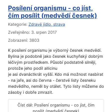
Posílení organismu - co jíst,
čím posílit (medvědí česnek)
Základní údaje
Kategorie:
Zdravé jídlo, strava
Zveřejněno: 3. srpen 2017
Zobrazení: 3803
K posílení organismu je výborný česnek medvědí.
Bylina je podobně jako česnek kuchyňský dobrým
léčivým prostředkem. Působí podstatně silněji,
protože jeho podíl allicinu
je asi dvanáctkrát vyšší. Kdo má možnost nasbírat
- na jaře, asi do června - čerstvé listy česneku
medvědího, neměl by otálet. Tyto listy můžeme do
zásoby i dobře zmrazit.
Číst dál: Posílení organismu - co jíst, čím
posílit (medvědí česnek)