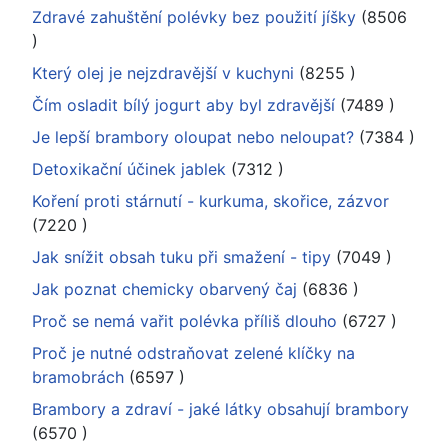
Zdravé zahuštění polévky bez použití jíšky
(8506
)
Který olej je nejzdravější v kuchyni
(8255
)
Čím osladit bílý jogurt aby byl zdravější
(7489
)
Je lepší brambory oloupat nebo neloupat?
(7384
)
Detoxikační účinek jablek
(7312
)
Koření proti stárnutí - kurkuma, skořice, zázvor
(7220
)
Jak snížit obsah tuku při smažení - tipy
(7049
)
Jak poznat chemicky obarvený čaj
(6836
)
Proč se nemá vařit polévka příliš dlouho
(6727
)
Proč je nutné odstraňovat zelené klíčky na
bramobrách
(6597
)
Brambory a zdraví - jaké látky obsahují brambory
(6570
)