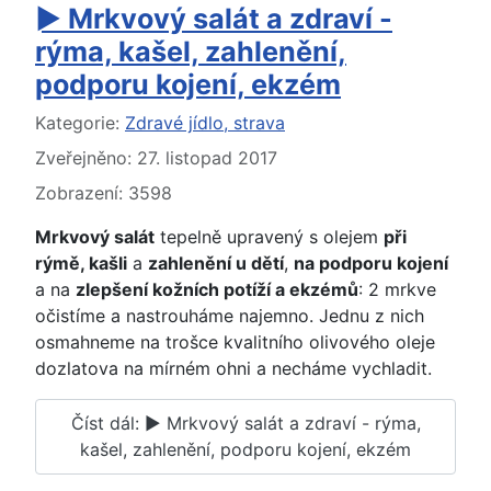
► Mrkvový salát a zdraví -
rýma, kašel, zahlenění,
podporu kojení, ekzém
Základní údaje
Kategorie:
Zdravé jídlo, strava
Zveřejněno: 27. listopad 2017
Zobrazení: 3598
Mrkvový salát
tepelně upravený s olejem
při
rýmě, kašli
a
zahlenění u dětí
,
na podporu
kojení
a na
zlepšení kožních potíží a ekzémů
: 2 mrkve
očistíme a nastrouháme najemno. Jednu z nich
osmahneme na trošce kvalitního olivového oleje
dozlatova na mírném ohni a necháme vychladit.
Číst dál: ► Mrkvový salát a zdraví - rýma,
kašel, zahlenění, podporu kojení, ekzém