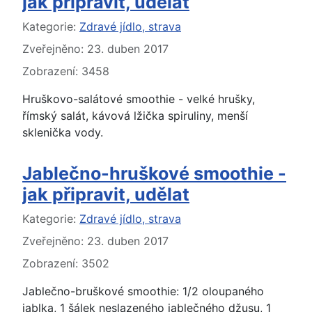
jak připravit, udělat
Základní údaje
Kategorie:
Zdravé jídlo, strava
Zveřejněno: 23. duben 2017
Zobrazení: 3458
Hruškovo-salátové smoothie - velké hrušky,
římský salát, kávová lžička spiruliny, menší
sklenička vody.
Jablečno-hruškové smoothie -
jak připravit, udělat
Základní údaje
Kategorie:
Zdravé jídlo, strava
Zveřejněno: 23. duben 2017
Zobrazení: 3502
Jablečno-bruškové smoothie: 1/2 oloupaného
jablka, 1 šálek neslazeného jablečného džusu, 1