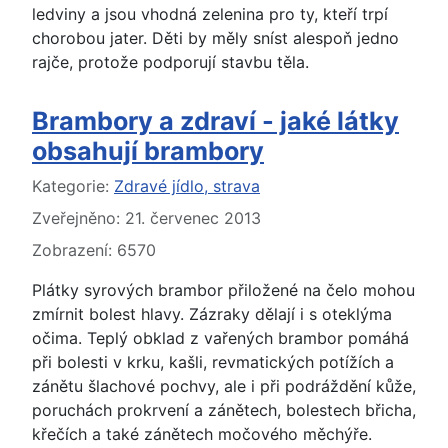
ledviny a jsou vhodná zelenina pro ty, kteří trpí
chorobou jater. Děti by měly sníst alespoň jedno
rajče, protože podporují stavbu těla.
Brambory a zdraví - jaké látky
obsahují brambory
Základní údaje
Kategorie:
Zdravé jídlo, strava
Zveřejněno: 21. červenec 2013
Zobrazení: 6570
Plátky syrových brambor přiložené na čelo mohou
zmírnit bolest hlavy. Zázraky dělají i s oteklýma
očima. Teplý obklad z vařených brambor pomáhá
při bolesti v krku, kašli, revmatických potížích a
zánětu šlachové pochvy, ale i při podráždění kůže,
poruchách prokrvení a zánětech, bolestech břicha,
křečích a také zánětech močového měchýře.