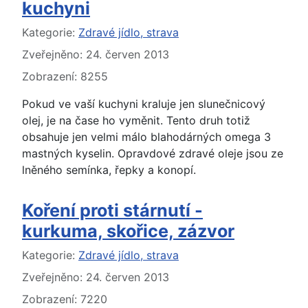
kuchyni
Základní údaje
Kategorie:
Zdravé jídlo, strava
Zveřejněno: 24. červen 2013
Zobrazení: 8255
Pokud ve vaší kuchyni kraluje jen slunečnicový
olej, je na čase ho vyměnit. Tento druh totiž
obsahuje jen velmi málo blahodárných omega 3
mastných kyselin. Opravdové zdravé oleje jsou ze
lněného semínka, řepky a konopí.
Koření proti stárnutí -
kurkuma, skořice, zázvor
Základní údaje
Kategorie:
Zdravé jídlo, strava
Zveřejněno: 24. červen 2013
Zobrazení: 7220