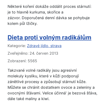
Některé koření dokáže oddálit proces stárnutí:
je to hlavně kurkuma, skořice a
zázvor. Doporučená denní dávka se pohybuje
kolem půl lžičky.
Dieta proti volným radikálům
Základní údaje
Kategorie:
Zdravé jídlo, strava
Zveřejněno: 24. červen 2013
Zobrazení: 5565
Takzvané volné radikály jsou agresivní
molekuly kyslíku, které v kůži podporují
zánětlivé procesy a způsobují stárnutí kůže.
Můžete se chránit dostatkem ovoce a zeleniny a
ovocnými šťávami. Velice účinná' je bezová šťáva,
dále také maliny a kiwi.