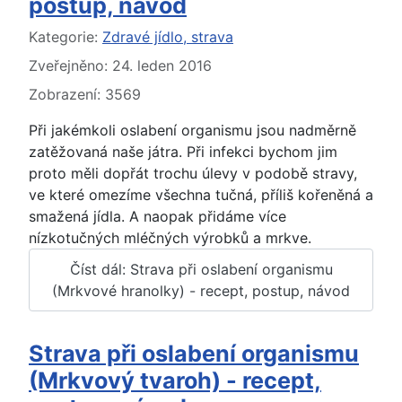
postup, návod
Základní údaje
Kategorie:
Zdravé jídlo, strava
Zveřejněno: 24. leden 2016
Zobrazení: 3569
Při jakémkoli oslabení organismu jsou nadměrně
zatěžovaná naše játra. Při infekci bychom jim
proto měli dopřát trochu úlevy v podobě stravy,
ve které omezíme všechna tučná, příliš kořeněná a
smažená jídla. A naopak přidáme více
nízkotučných mléčných výrobků a mrkve.
Číst dál: Strava při oslabení organismu
(Mrkvové hranolky) - recept, postup, návod
Strava při oslabení organismu
(Mrkvový tvaroh) - recept,