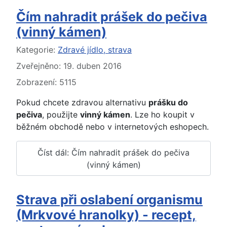
Čím nahradit prášek do pečiva
(vinný kámen)
Základní údaje
Kategorie:
Zdravé jídlo, strava
Zveřejněno: 19. duben 2016
Zobrazení: 5115
Pokud chcete zdravou alternativu
prášku do
pečiva
, použijte
vinný kámen
. Lze ho koupit v
běžném obchodě nebo v internetových eshopech.
Číst dál: Čím nahradit prášek do pečiva
(vinný kámen)
Strava při oslabení organismu
(Mrkvové hranolky) - recept,