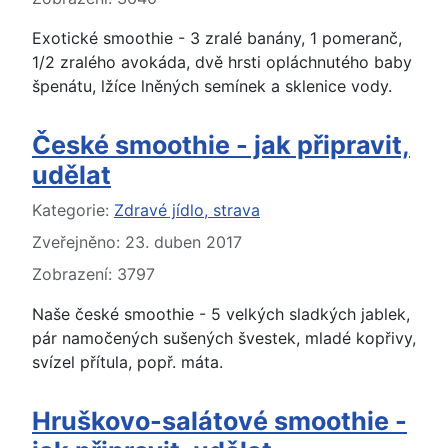
Exotické smoothie - 3 zralé banány, 1 pomeranč,
1/2 zralého avokáda, dvě hrsti opláchnutého baby
špenátu, lžíce lněných semínek a sklenice vody.
České smoothie - jak připravit,
udělat
Základní údaje
Kategorie:
Zdravé jídlo, strava
Zveřejněno: 23. duben 2017
Zobrazení: 3797
Naše české smoothie - 5 velkých sladkých jablek,
pár namočených sušených švestek, mladé kopřivy,
svízel přítula, popř. máta.
Hruškovo-salátové smoothie -