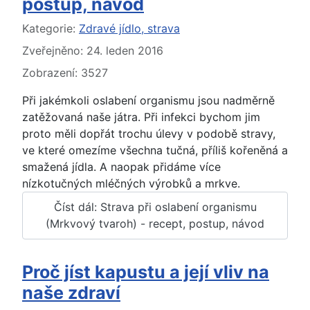
postup, návod
Základní údaje
Kategorie:
Zdravé jídlo, strava
Zveřejněno: 24. leden 2016
Zobrazení: 3527
Při jakémkoli oslabení organismu jsou nadměrně
zatěžovaná naše játra. Při infekci bychom jim
proto měli dopřát trochu úlevy v podobě stravy,
ve které omezíme všechna tučná, příliš kořeněná a
smažená jídla. A naopak přidáme více
nízkotučných mléčných výrobků a mrkve.
Číst dál: Strava při oslabení organismu
(Mrkvový tvaroh) - recept, postup, návod
Proč jíst kapustu a její vliv na
naše zdraví