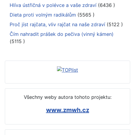
Hlíva ústřičná v polévce a vaše zdraví
(6436
)
Dieta proti volným radikálům
(5565
)
Proč jíst rajčata, vliv rajčat na naše zdraví
(5122
)
Čím nahradit prášek do pečiva (vinný kámen)
(5115
)
Všechny weby autora tohoto projektu:
www.zmwh.cz