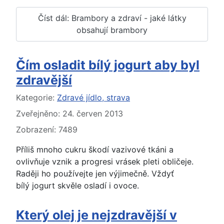
Číst dál: Brambory a zdraví - jaké látky
obsahují brambory
Čím osladit bílý jogurt aby byl
zdravější
Základní údaje
Kategorie:
Zdravé jídlo, strava
Zveřejněno: 24. červen 2013
Zobrazení: 7489
Příliš mnoho cukru škodí vazivové tkáni a
ovlivňuje vznik a progresi vrásek pleti obličeje.
Raději ho používejte jen výjimečně. Vždyť
bílý jogurt skvěle osladí i ovoce.
Který olej je nejzdravější v