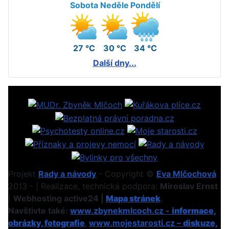
Sobota
Neděle
Pondělí
27 °C
30 °C
34 °C
Další dny...
Projekt
Rady a návody
- Copyright ©
Eva Mlčochová
2013 - | Realizace, technická podpora:
Miroslav Ernst
|
Webhosting active24 |
Mapa stránek
.
Navštivte také:
www.zbynekmlcoch.cz -
informace,
obrázky, fotografie
,
www.mojestarosti.cz –
diskuze,