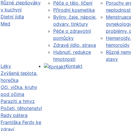
Různé zlepšováky
Péče o tělo, líčení
Poruchy er
v kuchyni
Přírodní kosmetika
neplodnost
Dietní jídla
Byliny, čaje, nápoje,
Menstruace
Med
odvary, tinktury
gynekologi
Péče o zdravotní
problémy, 
pomůcky
Hemeroidy,
Zdravé jídlo, strava
hemoroidy
Hubnutí, redukce
Různé nemo
hmotnosti
stavy
Léky
Kontakt
Zvýšená teplota,
horečka
Oči, víčka, kruhy
pod očima
Paraziti a hmyz
Početí, těhotenství
Rady pátera
Františka Ferdy ke
zdraví