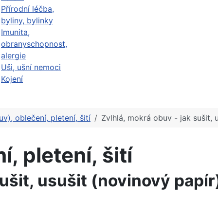
Přírodní léčba,
byliny, bylinky
Imunita,
obranyschopnost,
alergie
Uši, ušní nemoci
Kojení
v), oblečení, pletení, šití
Zvlhlá, mokrá obuv - jak sušit, 
, pletení, šití
ušit, usušit (novinový papír