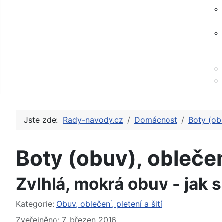
Jste zde:
Rady-navody.cz
Domácnost
Boty (obu
Boty (obuv), oblečení
Zvlhlá, mokrá obuv - jak s
Základní údaje
Kategorie:
Obuv, oblečení, pletení a šití
Zveřejněno: 7. březen 2016