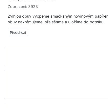
Zobrazení: 3923
Zvlhlou obuv vycpeme zmačkaným novinovým papírem a 
obuv nakrémujeme, přeleštíme a uložíme do botníku.
Předchozí článek: Plíseň na obuvi, botách - jak, čím odstranit, v
Předchozí