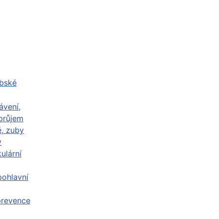
abské
ávení,
průjem
ě, zuby
y
ulární
ohlavní
prevence