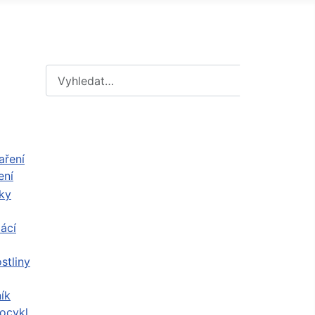
Hledat
Hledat
ení
ácí
stliny
ík
ocykl,