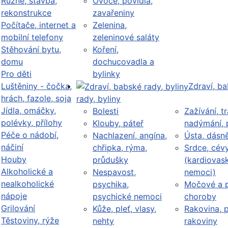
Různé, stavba,
Ovoce, povidla,
rekonstrukce
zavařeniny
Počítače, internet a
Zelenina,
mobilní telefony
zeleninové saláty
Stěhování bytu,
Koření,
domu
dochucovadla a
Pro děti
bylinky
Luštěniny - čočka,
Zdraví, b
hrách, fazole, soja
rady, byliny
Jídla, omáčky,
Bolesti
Zažívání, tr
polévky, přílohy
Klouby, páteř
nadýmání, 
Péče o nádobí,
Nachlazení, angína,
Ústa, dásn
náčiní
chřipka, rýma,
Srdce, cév
Houby
průdušky
(kardiovask
Alkoholické a
Nespavost,
nemoci)
nealkoholické
psychika,
Močové a p
nápoje
psychické nemoci
choroby
Grilování
Kůže, pleť, vlasy,
Rakovina, 
Těstoviny, rýže
nehty
rakoviny