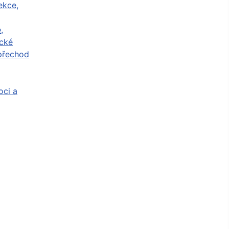
ekce,
,
cké
přechod
ci a