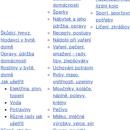
domácnosti
jízdní kolo
Šperky
Sport, sportovn
Nábytek a jeho
potřeby
údržba, opravy
Líčení, zkrášlov
Škůdci, hmyz,
Recepty, postupy
hlodavci v bytě,
Nádobí při vaření
domě
Vaření, pečení,
Opravy, údržba
smažení - rady,
domácnosti
tipy, zlepšováky
Rostliny v bytě,
Uchování potravin
domě
Ryby, maso,
Jak ušetřit
vnitřnosti, uzeniny
Elektřina, plyn,
Moučníky, koláče,
topení
náplně, polevy,
Voda
krémy
Potraviny
Pečivo
Různé rady jak
Mléko, mléčné
ušetřit
výrobky, vejce, sýr