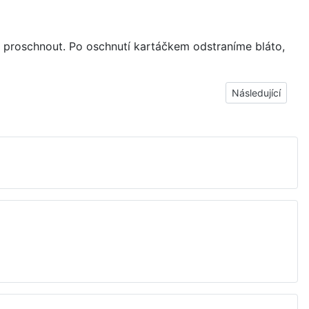
proschnout. Po oschnutí kartáčkem odstraníme bláto,
Další článek: Lak
Následující