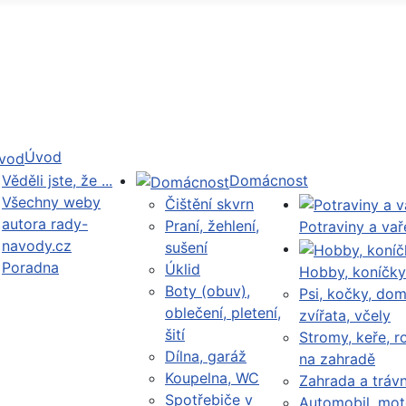
Úvod
Věděli jste, že ...
Domácnost
Všechny weby
Čištění skvrn
autora rady-
Praní, žehlení,
Potraviny a vař
navody.cz
sušení
Poradna
Úklid
Hobby, koníčky
Boty (obuv),
Psi, kočky, dom
oblečení, pletení,
zvířata, včely
šití
Stromy, keře, ro
Dílna, garáž
na zahradě
Koupelna, WC
Zahrada a trávn
Spotřebiče v
Automobil, mot