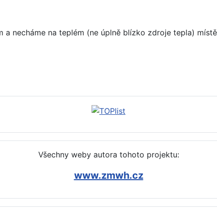
necháme na teplém (ne úplně blízko zdroje tepla) místě 
yčistit (líh, voda)
Všechny weby autora tohoto projektu:
www.zmwh.cz