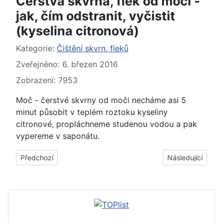
Čerstvá skvrna, flek od moči -
jak, čím odstranit, vyčistit
(kyselina citronová)
Základní údaje
Kategorie:
Čištění skvrn, fleků
Zveřejněno: 6. březen 2016
Zobrazení: 7953
Moč - čerstvé skvrny od moči necháme asi 5
minut působit v teplém roztoku kyseliny
citronové, propláchneme studenou vodou a pak
vypereme v saponátu.
Předchozí článek: Čerstvá skvrna, flek od moči - jak, čím odstra
Další článek: Skv
Předchozí
Následující