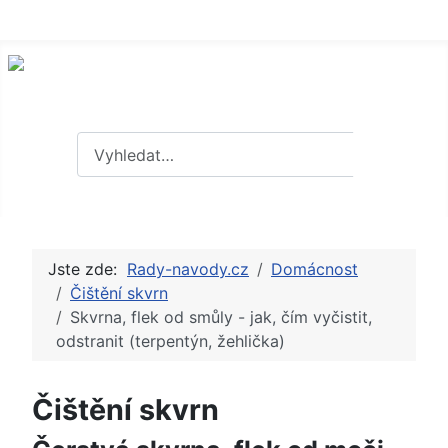
Hledat
Hledat
Jste zde:
Rady-navody.cz
Domácnost
Čištění skvrn
Skvrna, flek od smůly - jak, čím vyčistit,
odstranit (terpentýn, žehlička)
Čištění skvrn