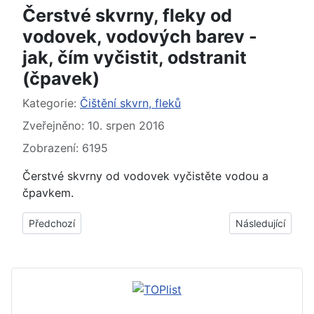
Čerstvé skvrny, fleky od
vodovek, vodových barev -
jak, čím vyčistit, odstranit
(čpavek)
Základní údaje
Kategorie:
Čištění skvrn, fleků
Zveřejněno: 10. srpen 2016
Zobrazení: 6195
Čerstvé skvrny od vodovek vyčistěte vodou a
čpavkem.
Předchozí článek: Staré skvrny, fleky od vodovek, vodových bar
Další článek: Skv
Předchozí
Následující