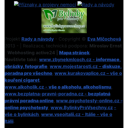
Projekt
Rady a návody
- Copyright ©
Eva Mlčochová
2013 - | Realizace, technická podpora:
Miroslav Ernst
|
Webhosting active24 |
Mapa stránek
.
Navštivte také:
www.zbynekmlcoch.cz -
informace,
obrázky, fotografie
,
www.mojestarosti.cz –
diskuze,
poradna pro všechno
,
www.kurakovaplice.cz – vše o
kouření cigaret
,
www.alkoholik.cz -
vše o alkoholu, alkoholismu
,
www.bezplatna-pravni-poradna.cz -
bezplatná
právní poradna online
,
www.psychotesty-online.cz –
online psychotesty
,
www.BylinkyProVsechny.cz
-
vše o bylinkách
,
www.vseoitalii.cz - Itálie - vše o
Itálii
.