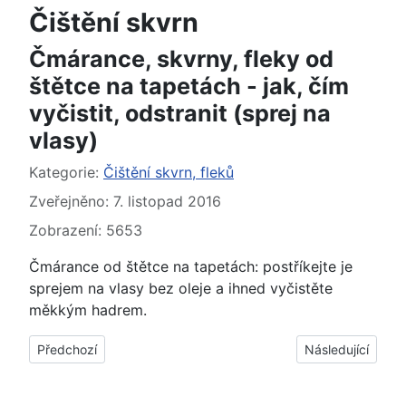
Čištění skvrn
Čmárance, skvrny, fleky od
štětce na tapetách - jak, čím
vyčistit, odstranit (sprej na
vlasy)
Základní údaje
Kategorie:
Čištění skvrn, fleků
Zveřejněno: 7. listopad 2016
Zobrazení: 5653
Čmárance od štětce na tapetách: postříkejte je
sprejem na vlasy bez oleje a ihned vyčistěte
měkkým hadrem.
Předchozí článek: Čmárance, skvrny, fleky od štětce na tapetách
Další článek: Čá
Předchozí
Následující