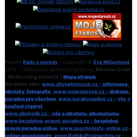
Projekt
Rady a návody
- Copyright ©
Eva Mlčochová
2013 - | Realizace, technická podpora:
Miroslav Ernst
|
Webhosting active24 |
Mapa stránek
.
Navštivte také:
www.zbynekmlcoch.cz -
informace,
obrázky, fotografie
,
www.mojestarosti.cz –
diskuze,
poradna pro všechno
,
www.kurakovaplice.cz – vše o
kouření cigaret
,
www.alkoholik.cz -
vše o alkoholu, alkoholismu
,
www.bezplatna-pravni-poradna.cz -
bezplatná
právní poradna online
,
www.psychotesty-online.cz –
online psychotesty
,
www.BylinkyProVsechny.cz
-