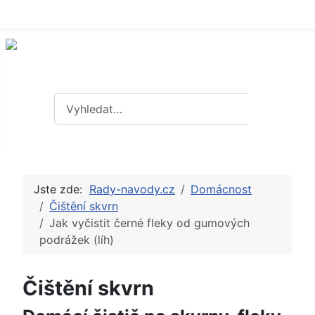
Hledat
Hledat
Jste zde:
Rady-navody.cz
Domácnost
Čištění skvrn
Jak vyčistit černé fleky od gumových
podrážek (líh)
Čištění skvrn