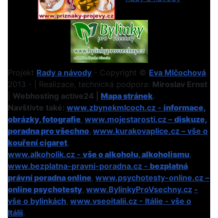
Projekt
Rady a návody
- Copyright ©
Eva Mlčochová
2013 - | Realizace, technická podpora:
Miroslav Ernst
|
Webhosting active24 |
Mapa stránek
.
Navštivte také:
www.zbynekmlcoch.cz -
informace,
obrázky, fotografie
,
www.mojestarosti.cz –
diskuze,
poradna pro všechno
,
www.kurakovaplice.cz – vše o
kouření cigaret
,
www.alkoholik.cz -
vše o alkoholu, alkoholismu
,
www.bezplatna-pravni-poradna.cz -
bezplatná
právní poradna online
,
www.psychotesty-online.cz –
online psychotesty
,
www.BylinkyProVsechny.cz
-
vše o bylinkách
,
www.vseoitalii.cz - Itálie - vše o
Itálii
.