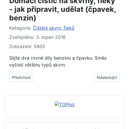
Domácí čistič na skvrny, fleky
- jak připravit, udělat (čpavek,
benzin)
Základní údaje
Kategorie:
Čištění skvrn, fleků
Zveřejněno: 3. srpen 2016
Zobrazení: 5805
Slijte dva rovné díly benzinu a čpavku. Směs
vyčistí většinu typů skvrn.
Předchozí článek: Domácí čistič na skvrny, fleky - jak připravit,
Další článek: Domá
Předchozí
Následující