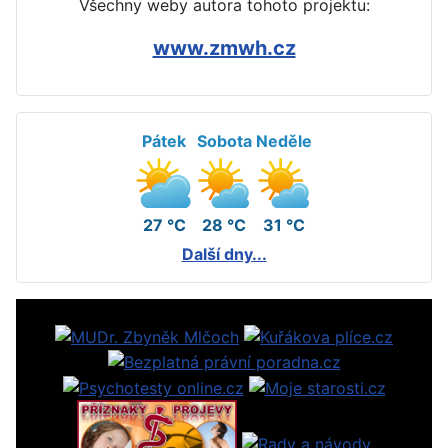
Všechny weby autora tohoto projektu:
www.zmwh.cz
Pátek
Sobota
Neděle
27 °C
28 °C
31 °C
Další dny...