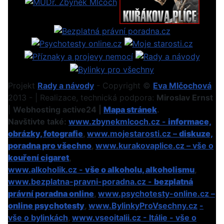
Projekt
Rady a návody
- Copyright ©
Eva Mlčochová
2013 - | Realizace, technická podpora:
Miroslav Ernst
|
Webhosting active24 |
Mapa stránek
.
Navštivte také:
www.zbynekmlcoch.cz -
informace,
obrázky, fotografie
,
www.mojestarosti.cz –
diskuze,
poradna pro všechno
,
www.kurakovaplice.cz – vše o
kouření cigaret
,
www.alkoholik.cz -
vše o alkoholu, alkoholismu
,
www.bezplatna-pravni-poradna.cz -
bezplatná
právní poradna online
,
www.psychotesty-online.cz –
online psychotesty
,
www.BylinkyProVsechny.cz
-
vše o bylinkách
,
www.vseoitalii.cz - Itálie - vše o