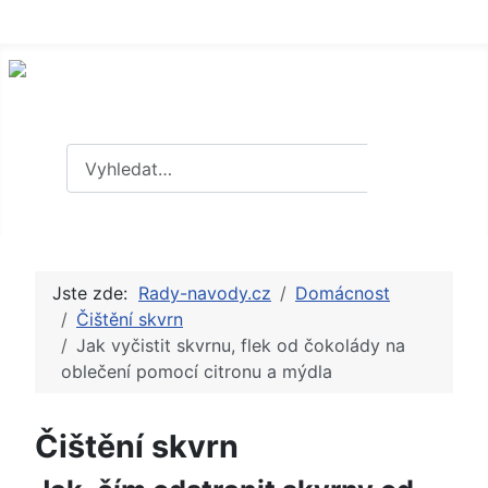
Hledat
Hledat
Jste zde:
Rady-navody.cz
Domácnost
Čištění skvrn
Jak vyčistit skvrnu, flek od čokolády na
oblečení pomocí citronu a mýdla
Čištění skvrn