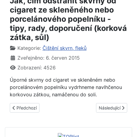
Jak, čím odstranit skvrny od
cigaret ze skleněného nebo
porcelánového popelníku -
tipy, rady, doporučení (korková
zátka, sůl)
Základní údaje
Kategorie:
Čištění skvrn, fleků
Zveřejněno: 6. červen 2015
Zobrazení: 4526
Úporné skvrny od cigaret ve skleněném nebo
porcelánovém popelníku vydrhneme navlhčenou
korkovou zátkou, namáčenou do soli.
Předchozí článek: Jak, čím vyčistit starý zašlý porcelán - tipy,
Další článek: Jak, 
Předchozí
Následující