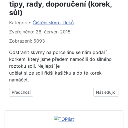
tipy, rady, doporučení (korek,
sůl)
Základní údaje
Kategorie:
Čištění skvrn, fleků
Zveřejněno: 28. červen 2015
Zobrazení: 5093
Odstranit skvrny na porcelánu se nám podaří
korkem, který jsme předem namočili do silného
roztoku soli. Nejlepší je
udělat si ze soli řidší kašičku a do té korek
namáčet.
Předchozí článek: Jak, čím odstranit, vyčistit skvrny, fleky 
Další článek: Jak
Předchozí
Následující