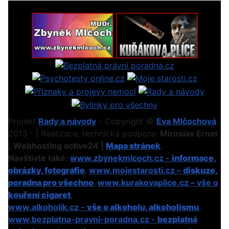
Projekt
Rady a návody
- Copyright ©
Eva Mlčochová
2013 - | Realizace, technická podpora:
Miroslav Ernst
|
Webhosting active24 |
Mapa stránek
.
Navštivte také:
www.zbynekmlcoch.cz -
informace,
obrázky, fotografie
,
www.mojestarosti.cz –
diskuze,
poradna pro všechno
,
www.kurakovaplice.cz – vše o
kouření cigaret
,
www.alkoholik.cz -
vše o alkoholu, alkoholismu
,
www.bezplatna-pravni-poradna.cz -
bezplatná