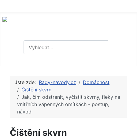
Hledat
Hledat
Jste zde:
Rady-navody.cz
Domácnost
Čištění skvrn
Jak, čím odstranit, vyčistit skvrny, fleky na
vnitřních vápenných omítkách - postup,
návod
Čištění skvrn