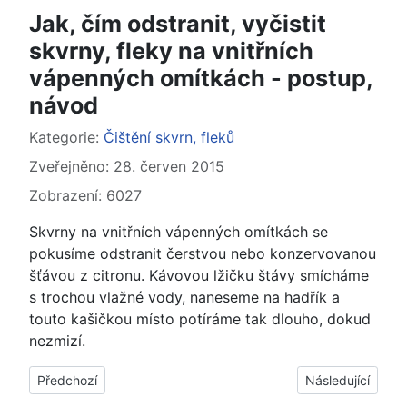
Jak, čím odstranit, vyčistit
skvrny, fleky na vnitřních
vápenných omítkách - postup,
návod
Základní údaje
Kategorie:
Čištění skvrn, fleků
Zveřejněno: 28. červen 2015
Zobrazení: 6027
Skvrny na vnitřních vápenných omítkách se
pokusíme odstranit čerstvou nebo konzervovanou
šťávou z citronu. Kávovou lžičku štávy smícháme
s trochou vlažné vody, naneseme na hadřík a
touto kašičkou místo potíráme tak dlouho, dokud
nezmizí.
Předchozí článek: Jak, čím odstranit mastné skvrny, fleky ze z
Další článek: Jak
Předchozí
Následující