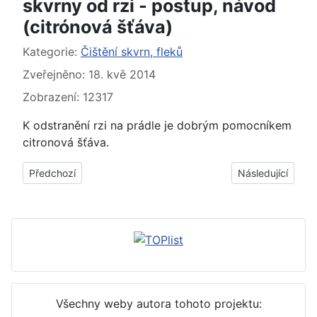
skvrny od rzi - postup, návod
(citrónová šťáva)
Základní údaje
Kategorie:
Čištění skvrn, fleků
Zveřejněno: 18. kvě 2014
Zobrazení: 12317
K odstranění rzi na prádle je dobrým pomocníkem
citronová šťáva.
Předchozí článek: Jak, čím odstranit, vyčistit skvrny od ptačího
Další článek: Jak
Předchozí
Následující
Všechny weby autora tohoto projektu: