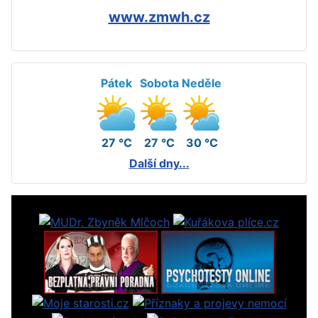
www.zmwh.cz
Pátek
Sobota
Neděle
27 °C
27 °C
30 °C
Další dny...