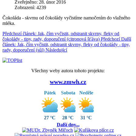
Zveřejněno: 28. únor 2016
Zobrazení: 4239
Čokoláda - skvrnu od čokolády vyčistíme namočením do vlažného
mléka.
Předchozí článek: Jak, čím vyčistit, odstranit skvrny, fleky od
čokolády - tipy, rady, doporučení (citronová šťáva)
Předchozí
Další
článek: Jak, čím vyčistit, odstranit skvrny, fleky od čokolády - tipy,
rady, doporučení (sůl)
Následující
Všechny weby autora tohoto projektu:
www.zmwh.cz
Pátek
Sobota
Neděle
27 °C
28 °C
31 °C
Další dny...