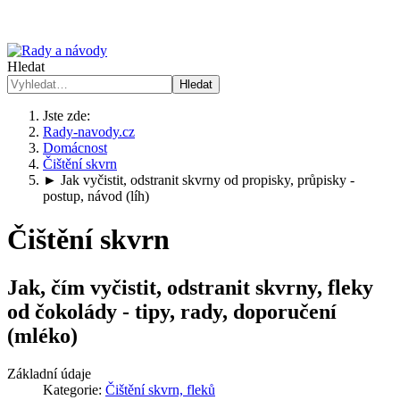
Hledat
Hledat
Jste zde:
Rady-navody.cz
Domácnost
Čištění skvrn
► Jak vyčistit, odstranit skvrny od propisky, průpisky -
postup, návod (líh)
Čištění skvrn
Jak, čím vyčistit, odstranit skvrny, fleky
od čokolády - tipy, rady, doporučení
(mléko)
Základní údaje
Kategorie:
Čištění skvrn, fleků