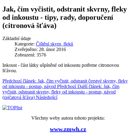
Jak, čím vyčistit, odstranit skvrny, fleky
od inkoustu - tipy, rady, doporučení
(citronová šťáva)
Základní údaje
Kategorie:
Čištění skvrn, fleků
Zveřejněno: 28. únor 2016
Zobrazení: 3576
Inkoust - část látky ušpíněné od inkoustu potřeme citronovou
šťávou.
Předchozí článek: Jak, čím vyčistit, odstranit čerstvé skvrny, fleky
od inkoustu - postup, návod
Předchozí
Další článek: Jak, čím
vyčistit, odstranit skvrny, fleky od inkoustu - postup, návod
(rajčatová šťáva)
Následující
Všechny weby autora tohoto projektu:
www.zmwh.cz