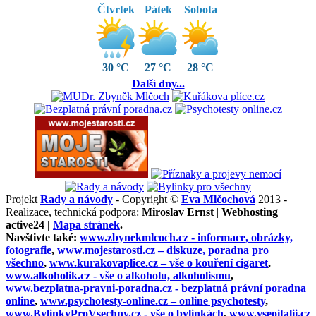
Čtvrtek
Pátek
Sobota
30 °C
27 °C
28 °C
Další dny...
Projekt
Rady a návody
- Copyright ©
Eva Mlčochová
2013 - |
Realizace, technická podpora:
Miroslav Ernst
|
Webhosting
active24 |
Mapa stránek
.
Navštivte také:
www.zbynekmlcoch.cz -
informace, obrázky,
fotografie
,
www.mojestarosti.cz –
diskuze, poradna pro
všechno
,
www.kurakovaplice.cz – vše o
kouření cigaret
,
www.alkoholik.cz -
vše o alkoholu, alkoholismu
,
www.bezplatna-pravni-poradna.cz -
bezplatná právní poradna
online
,
www.psychotesty-online.cz –
online psychotesty
,
www.BylinkyProVsechny.cz
- vše o bylinkách
,
www.vseoitalii.cz