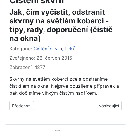
Čištění skvrn
Jak, čím vyčistit, odstranit
skvrny na světlém koberci -
tipy, rady, doporučení (čistič
na okna)
Základní údaje
Kategorie:
Čištění skvrn, fleků
Zveřejněno: 28. červen 2015
Zobrazení: 4877
Skvrny na světlém koberci zcela odstraníme
čistidlem na okna. Nejprve použijeme přípravek a
pak dočistíme vlhkým čistým hadříkem.
Předchozí článek: Jak, čím vyčistit, odstranit z látky skvrny, 
Další článek: Nač
Předchozí
Následující