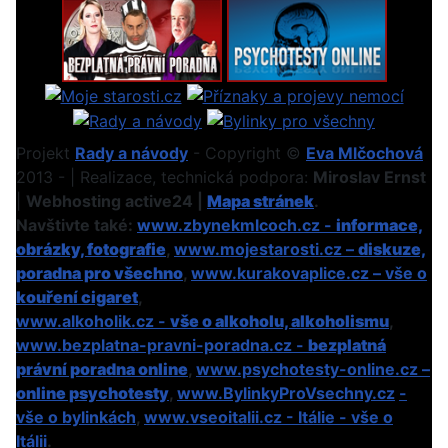
Projekt
Rady a návody
- Copyright ©
Eva Mlčochová
2013 - | Realizace, technická podpora:
Miroslav Ernst
|
Webhosting active24 |
Mapa stránek
.
Navštivte také:
www.zbynekmlcoch.cz -
informace,
obrázky, fotografie
,
www.mojestarosti.cz –
diskuze,
poradna pro všechno
,
www.kurakovaplice.cz – vše o
kouření cigaret
,
www.alkoholik.cz -
vše o alkoholu, alkoholismu
,
www.bezplatna-pravni-poradna.cz -
bezplatná
právní poradna online
,
www.psychotesty-online.cz –
online psychotesty
,
www.BylinkyProVsechny.cz
-
vše o bylinkách
,
www.vseoitalii.cz - Itálie - vše o
Itálii
.