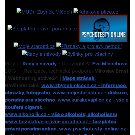
Projekt
Rady a návody
- Copyright ©
Eva Mlčochová
2013 - | Realizace, technická podpora:
Miroslav Ernst
|
Webhosting active24 |
Mapa stránek
.
Navštivte také:
www.zbynekmlcoch.cz -
informace,
obrázky, fotografie
,
www.mojestarosti.cz –
diskuze,
poradna pro všechno
,
www.kurakovaplice.cz – vše o
kouření cigaret
,
www.alkoholik.cz -
vše o alkoholu, alkoholismu
,
www.bezplatna-pravni-poradna.cz -
bezplatná
právní poradna online
,
www.psychotesty-online.cz –