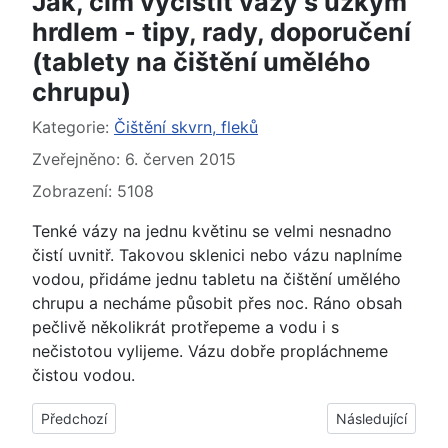
Jak, čím vyčistit vázy s úzkým
hrdlem - tipy, rady, doporučení
(tablety na čištění umělého
chrupu)
Základní údaje
Kategorie:
Čištění skvrn, fleků
Zveřejněno: 6. červen 2015
Zobrazení: 5108
Tenké vázy na jednu květinu se velmi nesnadno
čistí uvnitř. Takovou sklenici nebo vázu naplníme
vodou, přidáme jednu tabletu na čištění umělého
chrupu a necháme působit přes noc. Ráno obsah
pečlivě několikrát protřepeme a vodu i s
nečistotou vylijeme. Vázu dobře propláchneme
čistou vodou.
Předchozí článek: Jak vyčistit silně znečištěné vnitřní stěny s
Další článek: Jak,
Předchozí
Následující