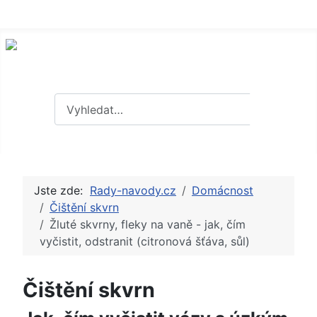
Hledat
Hledat
Jste zde:
Rady-navody.cz
Domácnost
Čištění skvrn
Žluté skvrny, fleky na vaně - jak, čím
vyčistit, odstranit (citronová šťáva, sůl)
Čištění skvrn