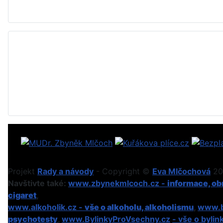
Projekt
Rady a návody
- Copyright ©
Eva Mlčochová
201
Navštivte také:
www.zbynekmlcoch.cz -
informace, obr
cigaret
,
www.alkoholik.cz -
vše o alkoholu, alkoholismu
,
www.b
psychotesty
,
www.BylinkyProVsechny.cz
- vše o bylin