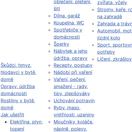
oblečení, pletení,
zvířata, včely
šití
Stromy, keře, ro
Dílna, garáž
na zahradě
Koupelna, WC
Zahrada a trávn
Spotřebiče v
Automobil, mot
domácnosti
jízdní kolo
Šperky
Sport, sportovn
Nábytek a jeho
potřeby
údržba, opravy
Líčení, zkrášlov
Škůdci, hmyz,
Recepty, postupy
hlodavci v bytě,
Nádobí při vaření
domě
Vaření, pečení,
Opravy, údržba
smažení - rady,
domácnosti
tipy, zlepšováky
Rostliny v bytě,
Uchování potravin
domě
Ryby, maso,
Jak ušetřit
vnitřnosti, uzeniny
Elektřina, plyn,
Moučníky, koláče,
topení
náplně, polevy,