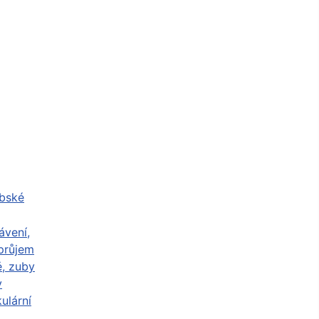
abské
ávení,
průjem
ě, zuby
y
ulární