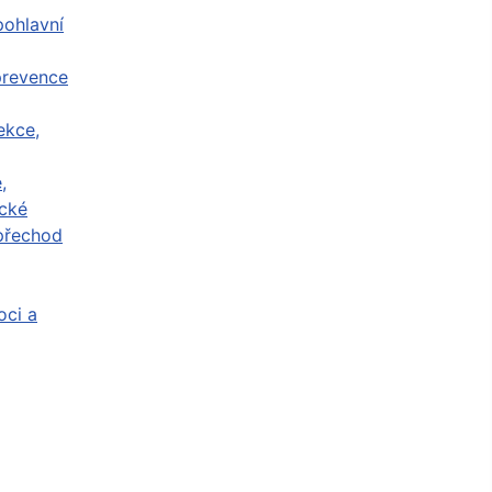
ohlavní
prevence
ekce,
,
cké
přechod
ci a