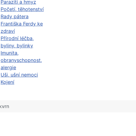
Paraziti a hmyz
Početí, těhotenství
Rady pátera
Františka Ferdy ke
zdraví
Přírodní léčba,
byliny, bylinky
Imunita,
obranyschopnost,
alergie
Uši, ušní nemoci
Kojení
kvrn