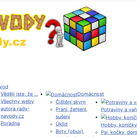
vod
Věděli jste, že ...
Domácnost
Všechny weby
Čištění skvrn
autora rady-
Praní, žehlení,
Potraviny a vař
navody.cz
sušení
Poradna
Úklid
Hobby, koníčky
Boty (obuv),
Psi, kočky, dom