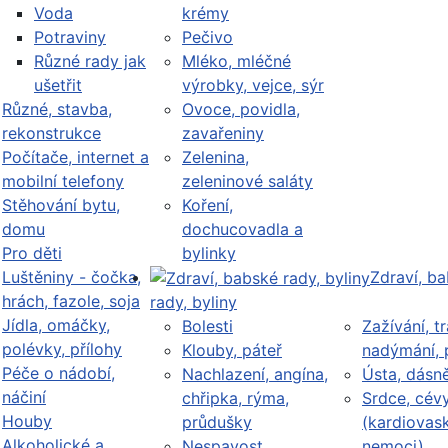
Voda
krémy
Potraviny
Pečivo
Různé rady jak
Mléko, mléčné
ušetřit
výrobky, vejce, sýr
Různé, stavba,
Ovoce, povidla,
rekonstrukce
zavařeniny
Počítače, internet a
Zelenina,
mobilní telefony
zeleninové saláty
Stěhování bytu,
Koření,
domu
dochucovadla a
Pro děti
bylinky
Luštěniny - čočka,
Zdraví, b
hrách, fazole, soja
rady, byliny
Jídla, omáčky,
Bolesti
Zažívání, tr
polévky, přílohy
Klouby, páteř
nadýmání, 
Péče o nádobí,
Nachlazení, angína,
Ústa, dásn
náčiní
chřipka, rýma,
Srdce, cév
Houby
průdušky
(kardiovask
Alkoholické a
Nespavost,
nemoci)