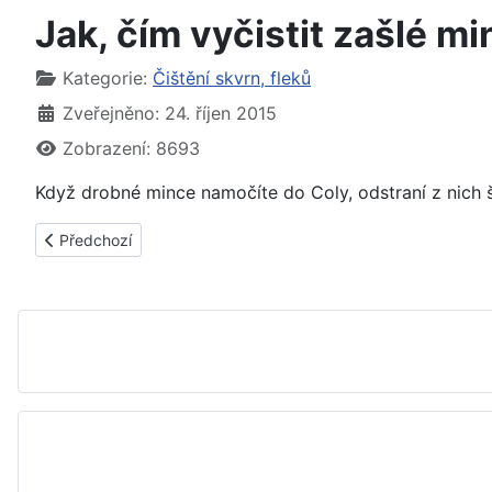
Jak, čím vyčistit zašlé mi
Základní údaje
Kategorie:
Čištění skvrn, fleků
Zveřejněno: 24. říjen 2015
Zobrazení: 8693
Když drobné mince namočíte do Coly, odstraní z nich 
Předchozí článek: Jak, čím vyčistit skvrny z koberce - tipy, r
Předchozí