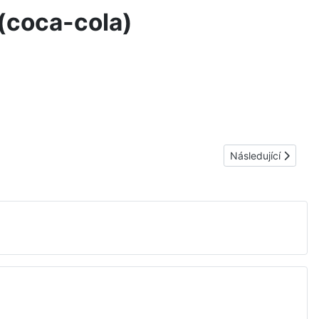
 (coca-cola)
Další článek: Jak, 
Následující