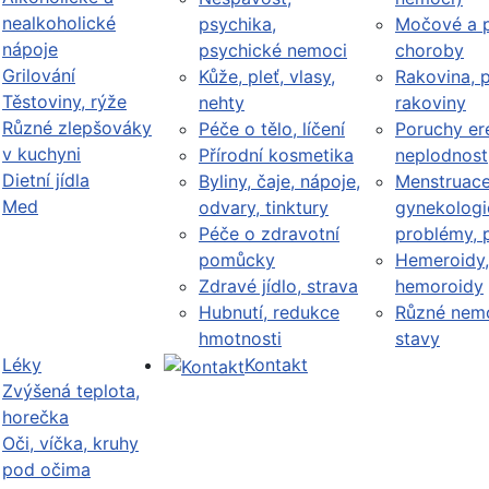
nealkoholické
psychika,
Močové a p
nápoje
psychické nemoci
choroby
Grilování
Kůže, pleť, vlasy,
Rakovina, 
Těstoviny, rýže
nehty
rakoviny
Různé zlepšováky
Péče o tělo, líčení
Poruchy er
v kuchyni
Přírodní kosmetika
neplodnost
Dietní jídla
Byliny, čaje, nápoje,
Menstruace
Med
odvary, tinktury
gynekologi
Péče o zdravotní
problémy, 
pomůcky
Hemeroidy,
Zdravé jídlo, strava
hemoroidy
Hubnutí, redukce
Různé nemo
hmotnosti
stavy
Léky
Kontakt
Zvýšená teplota,
horečka
Oči, víčka, kruhy
pod očima