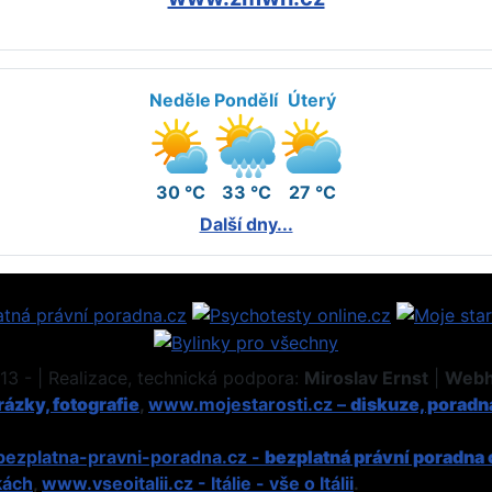
Neděle
Pondělí
Úterý
30 °C
33 °C
27 °C
Další dny...
3 - | Realizace, technická podpora:
Miroslav Ernst
|
Webh
ázky, fotografie
,
www.mojestarosti.cz –
diskuze, poradn
ezplatna-pravni-poradna.cz -
bezplatná právní poradna 
kách
,
www.vseoitalii.cz - Itálie - vše o Itálii
.