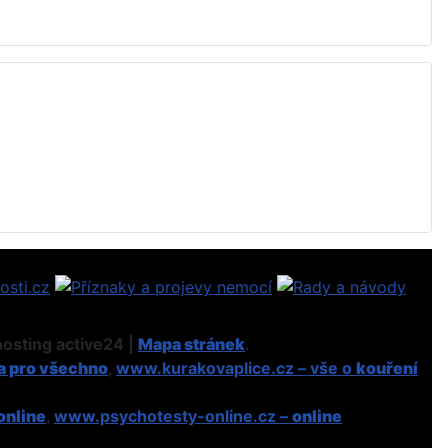
osting active24 |
Mapa stránek
.
a pro všechno
,
www.kurakovaplice.cz – vše o
kouření
online
,
www.psychotesty-online.cz –
online