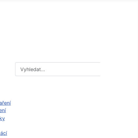
Hledat
Hledat
ení
ácí