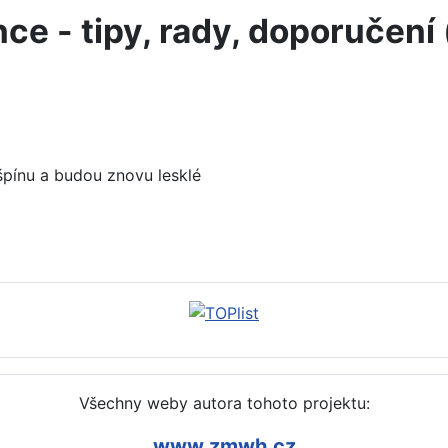
nce - tipy, rady, doporučení
špínu a budou znovu lesklé
ady, doporučení (coca-cola)
Všechny weby autora tohoto projektu:
www.zmwh.cz