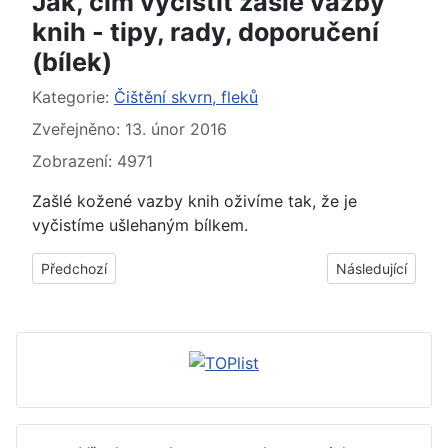
Jak, čím vyčistit zašlé vazby
knih - tipy, rady, doporučení
(bílek)
Základní údaje
Kategorie:
Čištění skvrn, fleků
Zveřejněno: 13. únor 2016
Zobrazení: 4971
Zašlé kožené vazby knih oživíme tak, že je
vyčistíme ušlehaným bílkem.
Předchozí článek: Jak, čím odstranit otisky prstů z nerezového 
Další článek: ► J
Předchozí
Následující