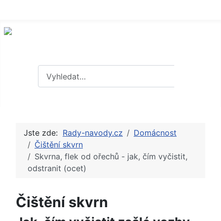
Hledat
Hledat
Jste zde:
Rady-navody.cz
Domácnost
Čištění skvrn
Skvrna, flek od ořechů - jak, čím vyčistit,
odstranit (ocet)
Čištění skvrn