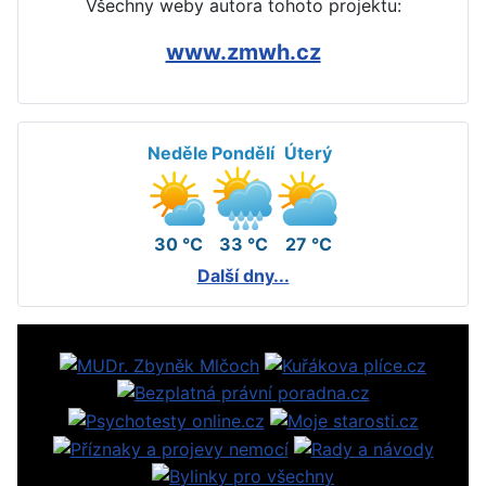
Všechny weby autora tohoto projektu:
www.zmwh.cz
Neděle
Pondělí
Úterý
30 °C
33 °C
27 °C
Další dny...