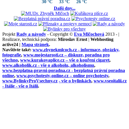
30 °C
33 °C
26 °C
Další dny...
Projekt
Rady a návody
- Copyright ©
Eva Mlčochová
2013 - |
Realizace, technická podpora:
Miroslav Ernst
|
Webhosting
active24 |
Mapa stránek
.
Navštivte také:
www.zbynekmlcoch.cz -
informace, obrázky,
fotografie
,
www.mojestarosti.cz –
diskuze, poradna pro
všechno
,
www.kurakovaplice.cz – vše o
kouření cigaret
,
www.alkoholik.cz -
vše o alkoholu, alkoholismu
,
www.bezplatna-pravni-poradna.cz -
bezplatná právní poradna
online
,
www.psychotesty-online.cz –
online psychotesty
,
www.BylinkyProVsechny.cz
- vše o bylinkách
,
www.vseoitalii.cz
- Itálie - vše o Itálii
.