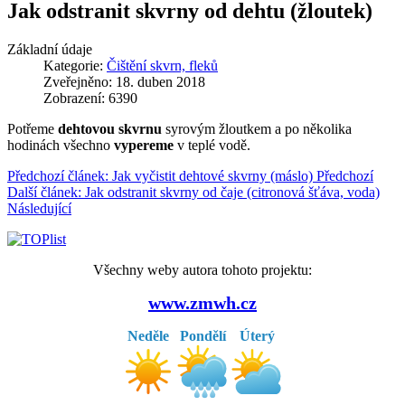
Jak odstranit skvrny od dehtu (žloutek)
Základní údaje
Kategorie:
Čištění skvrn, fleků
Zveřejněno: 18. duben 2018
Zobrazení: 6390
Potřeme
dehtovou skvrnu
syrovým žloutkem a po několika
hodinách všechno
vypereme
v teplé vodě.
Předchozí článek: Jak vyčistit dehtové skvrny (máslo)
Předchozí
Další článek: Jak odstranit skvrny od čaje (citronová šťáva, voda)
Následující
Všechny weby autora tohoto projektu:
www.zmwh.cz
Neděle
Pondělí
Úterý