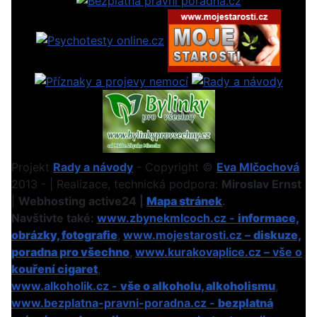
Projekt
Rady a návody
- Copyright ©
Eva Mlčochová
2013 - | Realizace, technická podpora:
Miroslav Ernst
|
Webhosting active24 |
Mapa stránek
.
Navštivte také:
www.zbynekmlcoch.cz -
informace,
obrázky, fotografie
,
www.mojestarosti.cz –
diskuze,
poradna pro všechno
,
www.kurakovaplice.cz – vše o
kouření cigaret
,
www.alkoholik.cz -
vše o alkoholu, alkoholismu
,
www.bezplatna-pravni-poradna.cz -
bezplatná