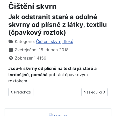
Čištění skvrn
Jak odstranit staré a odolné
skvrny od plísně z látky, textilu
(čpavkový roztok)
Základní údaje
Kategorie:
Čištění skvrn, fleků
Zveřejněno: 18. duben 2018
Zobrazení: 4159
Jsou-li skvrny od plísně na textilu již staré a
tvrdošíjné
,
pomáhá
potírání čpavkovým
roztokem.
Předchozí článek: Jak odbarvit zabarvené punčochy (borax)
Další článek: Jak od
Předchozí
Následující