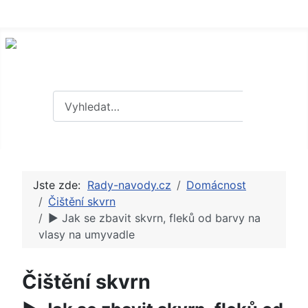
Hledat
Hledat
Jste zde:
Rady-navody.cz
Domácnost
Čištění skvrn
► Jak se zbavit skvrn, fleků od barvy na
vlasy na umyvadle
Čištění skvrn