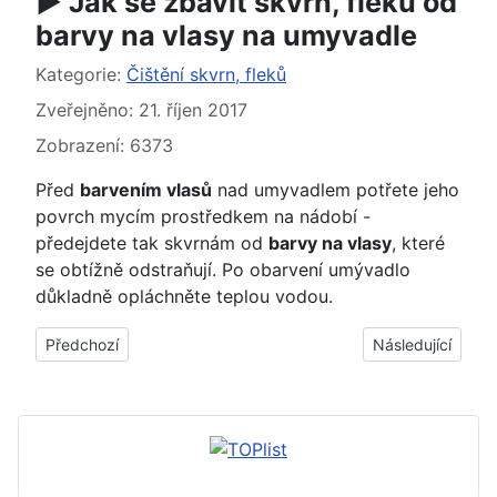
► Jak se zbavit skvrn, fleků od
barvy na vlasy na umyvadle
Základní údaje
Kategorie:
Čištění skvrn, fleků
Zveřejněno: 21. říjen 2017
Zobrazení: 6373
Před
barvením vlasů
nad umyvadlem potřete jeho
povrch mycím prostředkem na nádobí -
předejdete tak skvrnám od
barvy na vlasy
, které
se obtížně odstraňují. Po obarvení umývadlo
důkladně opláchněte teplou vodou.
Předchozí článek: ► Jak se zbavit pryskyřice na rukách, rukou
Další článek: ► J
Předchozí
Následující