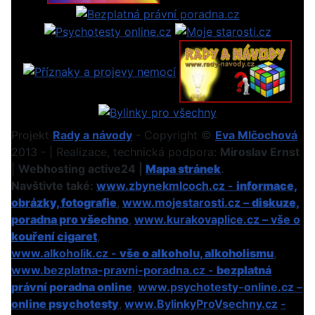
Projekt
Rady a návody
- Copyright ©
Eva Mlčochová
2013 - | Realizace, technická podpora:
Miroslav Ernst
|
Webhosting active24 |
Mapa stránek
.
Navštivte také:
www.zbynekmlcoch.cz -
informace,
obrázky, fotografie
,
www.mojestarosti.cz –
diskuze,
poradna pro všechno
,
www.kurakovaplice.cz – vše o
kouření cigaret
,
www.alkoholik.cz -
vše o alkoholu, alkoholismu
,
www.bezplatna-pravni-poradna.cz -
bezplatná
právní poradna online
,
www.psychotesty-online.cz –
online psychotesty
,
www.BylinkyProVsechny.cz
-