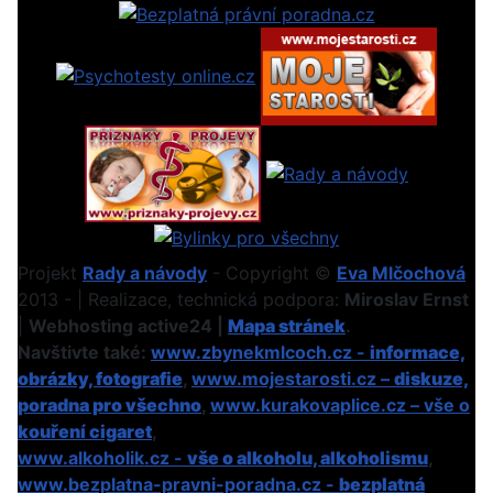
Projekt
Rady a návody
- Copyright ©
Eva Mlčochová
2013 - | Realizace, technická podpora:
Miroslav Ernst
|
Webhosting active24 |
Mapa stránek
.
Navštivte také:
www.zbynekmlcoch.cz -
informace,
obrázky, fotografie
,
www.mojestarosti.cz –
diskuze,
poradna pro všechno
,
www.kurakovaplice.cz – vše o
kouření cigaret
,
www.alkoholik.cz -
vše o alkoholu, alkoholismu
,
www.bezplatna-pravni-poradna.cz -
bezplatná