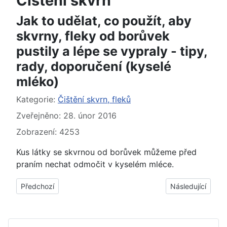
Čištění skvrn
Jak to udělat, co použít, aby
skvrny, fleky od borůvek
pustily a lépe se vypraly - tipy,
rady, doporučení (kyselé
mléko)
Základní údaje
Kategorie:
Čištění skvrn, fleků
Zveřejněno: 28. únor 2016
Zobrazení: 4253
Kus látky se skvrnou od borůvek můžeme před
praním nechat odmočit v kyselém mléce.
Předchozí článek: Jak, čím vyčistit, odtranit skvrny, fleky od č
Další článek: Jak
Předchozí
Následující