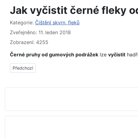
Jak vyčistit černé fleky 
Základní údaje
Kategorie:
Čištění skvrn, fleků
Zveřejněno: 11. leden 2018
Zobrazení: 4255
Černé pruhy od gumových podrážek
lze
vyčistit
hadř
Předchozí článek: Jak vyčistit skvrnu od červeného vína z bíl
Předchozí