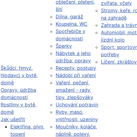
oblečení, pletení,
zvířata, včely
šití
Stromy, keře, ro
Dílna, garáž
na zahradě
Koupelna, WC
Zahrada a trávn
Spotřebiče v
Automobil, mot
domácnosti
jízdní kolo
Šperky
Sport, sportovn
Nábytek a jeho
potřeby
údržba, opravy
Líčení, zkrášlov
Škůdci, hmyz,
Recepty, postupy
hlodavci v bytě,
Nádobí při vaření
domě
Vaření, pečení,
Opravy, údržba
smažení - rady,
domácnosti
tipy, zlepšováky
Rostliny v bytě,
Uchování potravin
domě
Ryby, maso,
Jak ušetřit
vnitřnosti, uzeniny
Elektřina, plyn,
Moučníky, koláče,
topení
náplně, polevy,