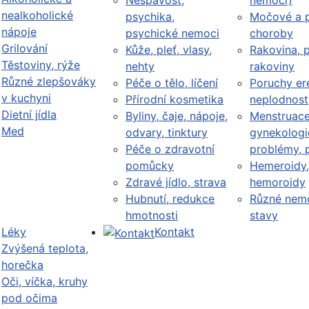
Nespavost,
nemoci)
nealkoholické
psychika,
Močové a p
nápoje
psychické nemoci
choroby
Grilování
Kůže, pleť, vlasy,
Rakovina, 
Těstoviny, rýže
nehty
rakoviny
Různé zlepšováky
Péče o tělo, líčení
Poruchy er
v kuchyni
Přírodní kosmetika
neplodnost
Dietní jídla
Byliny, čaje, nápoje,
Menstruace
Med
odvary, tinktury
gynekologi
Péče o zdravotní
problémy, 
pomůcky
Hemeroidy,
Zdravé jídlo, strava
hemoroidy
Hubnutí, redukce
Různé nemo
hmotnosti
stavy
Léky
Kontakt
Zvýšená teplota,
horečka
Oči, víčka, kruhy
pod očima