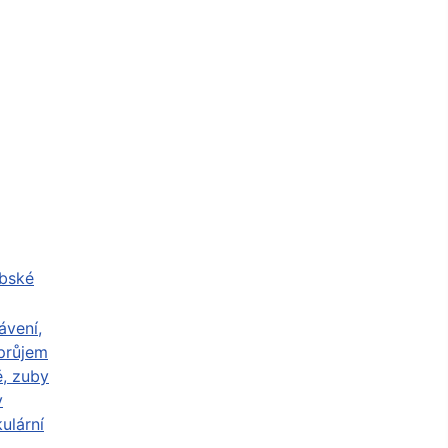
abské
ávení,
průjem
ě, zuby
y
ulární