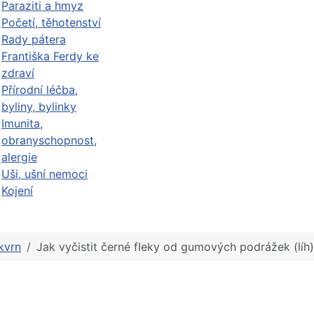
Paraziti a hmyz
Početí, těhotenství
Rady pátera
Františka Ferdy ke
zdraví
Přírodní léčba,
byliny, bylinky
Imunita,
obranyschopnost,
alergie
Uši, ušní nemoci
Kojení
kvrn
Jak vyčistit černé fleky od gumových podrážek (líh)