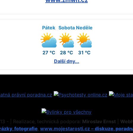
Pátek
Sobota
Neděle
27 °C
28 °C
31 °C
Další dny...
3 - | Realizace, technická podpora:
Miroslav Ernst
|
Webh
ázky, fotografie
,
www.mojestarosti.cz –
diskuze, poradn