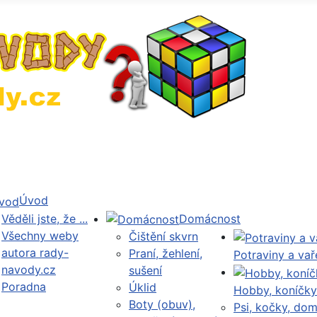
Úvod
Věděli jste, že ...
Domácnost
Všechny weby
Čištění skvrn
autora rady-
Praní, žehlení,
Potraviny a vař
navody.cz
sušení
Poradna
Úklid
Hobby, koníčky
Boty (obuv),
Psi, kočky, dom