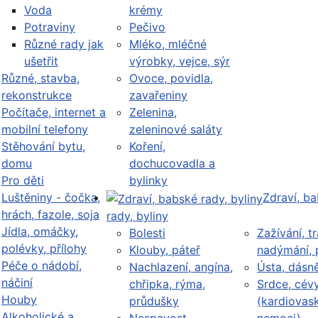
Voda
krémy
Potraviny
Pečivo
Různé rady jak
Mléko, mléčné
ušetřit
výrobky, vejce, sýr
Různé, stavba,
Ovoce, povidla,
rekonstrukce
zavařeniny
Počítače, internet a
Zelenina,
mobilní telefony
zeleninové saláty
Stěhování bytu,
Koření,
domu
dochucovadla a
Pro děti
bylinky
Luštěniny - čočka,
Zdraví, b
hrách, fazole, soja
rady, byliny
Jídla, omáčky,
Bolesti
Zažívání, tr
polévky, přílohy
Klouby, páteř
nadýmání, 
Péče o nádobí,
Nachlazení, angína,
Ústa, dásn
náčiní
chřipka, rýma,
Srdce, cév
Houby
průdušky
(kardiovask
Alkoholické a