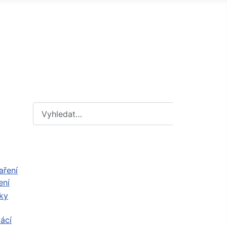
Hledat
Hledat
ení
ácí