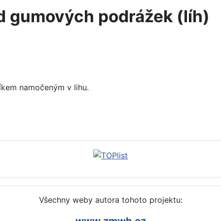
od gumových podrážek (líh)
íkem namočeným v lihu.
ého ubrusu (pára)
Všechny weby autora tohoto projektu:
www.zmwh.cz