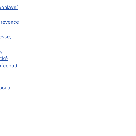
ohlavní
prevence
ekce,
,
cké
přechod
ci a