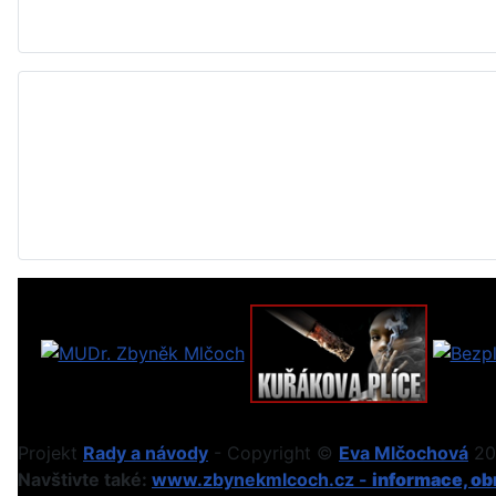
Projekt
Rady a návody
- Copyright ©
Eva Mlčochová
201
Navštivte také:
www.zbynekmlcoch.cz -
informace, obr