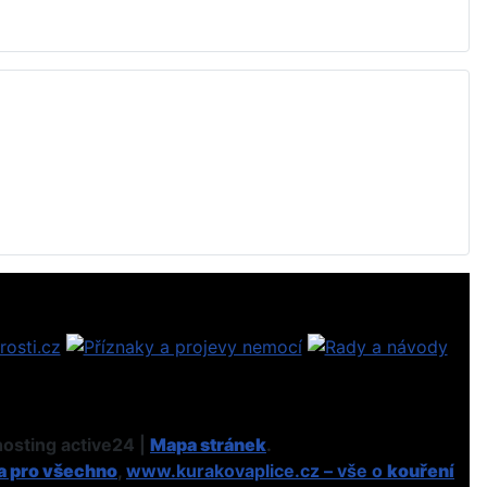
osting active24 |
Mapa stránek
.
a pro všechno
,
www.kurakovaplice.cz – vše o
kouření