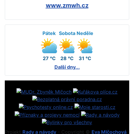
www.zmwh.cz
Pátek
Sobota
Neděle
27 °C
28 °C
31 °C
Další dny...
Projekt
Rady a návody
- Copyright ©
Eva Mlčochová