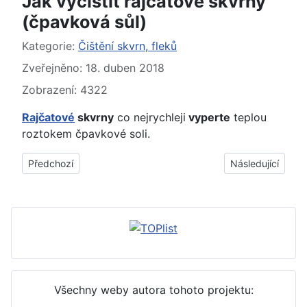
Jak vyčistit rajčatové skvrny
(čpavková sůl)
Základní údaje
Kategorie:
Čištění skvrn, fleků
Zveřejněno: 18. duben 2018
Zobrazení: 4322
Rajčatové
skvrny
co nejrychleji
vyperte
teplou
roztokem čpavkové soli.
Předchozí článek: Jak vyčistit skvrny od rajčat (peroxid vodík
Další článek: Jak
Předchozí
Následující
Všechny weby autora tohoto projektu: