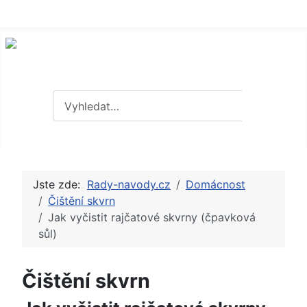
Hledat
Hledat
Jste zde:
Rady-navody.cz
Domácnost
Čištění skvrn
Jak vyčistit rajčatové skvrny (čpavková
sůl)
Čištění skvrn