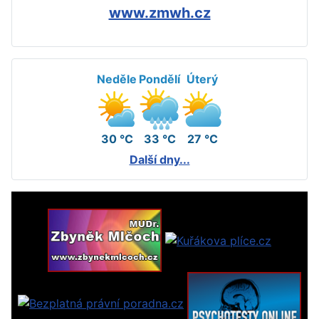
www.zmwh.cz
Neděle
Pondělí
Úterý
30 °C
33 °C
27 °C
Další dny...