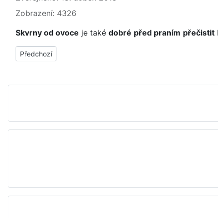
Zobrazení: 4326
Skvrny od ovoce
je také
dobré
před praním
přečistit
Předchozí článek: Jak vyčistit skvrny od borůvek (peroxid vo
Předchozí