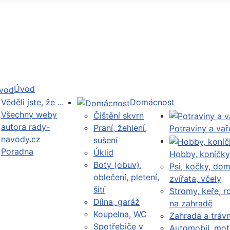
Úvod
Věděli jste, že ...
Domácnost
Všechny weby
Čištění skvrn
autora rady-
Praní, žehlení,
Potraviny a vař
navody.cz
sušení
Poradna
Úklid
Hobby, koníčky
Boty (obuv),
Psi, kočky, dom
oblečení, pletení,
zvířata, včely
šití
Stromy, keře, ro
Dílna, garáž
na zahradě
Koupelna, WC
Zahrada a trávn
Spotřebiče v
Automobil, mot