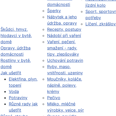
domácnosti
jízdní kolo
Šperky
Sport, sportovn
Nábytek a jeho
potřeby
údržba, opravy
Líčení, zkrášlov
Škůdci, hmyz,
Recepty, postupy
hlodavci v bytě,
Nádobí při vaření
domě
Vaření, pečení,
Opravy, údržba
smažení - rady,
domácnosti
tipy, zlepšováky
Rostliny v bytě,
Uchování potravin
domě
Ryby, maso,
Jak ušetřit
vnitřnosti, uzeniny
Elektřina, plyn,
Moučníky, koláče,
topení
náplně, polevy,
Voda
krémy
Potraviny
Pečivo
Různé rady jak
Mléko, mléčné
ušetřit
výrobky, vejce, sýr