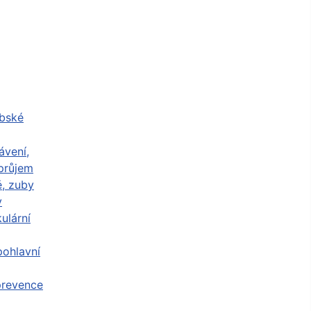
abské
ávení,
průjem
ě, zuby
y
ulární
ohlavní
prevence