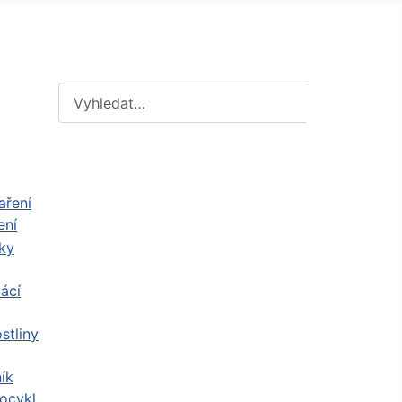
Hledat
Hledat
ení
ácí
stliny
ík
ocykl,