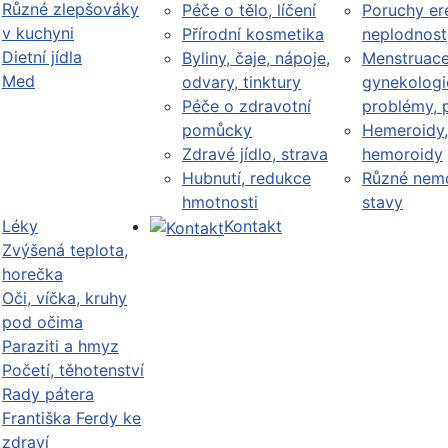
Různé zlepšováky
Péče o tělo, líčení
Poruchy er
v kuchyni
Přírodní kosmetika
neplodnost
Dietní jídla
Byliny, čaje, nápoje,
Menstruace
Med
odvary, tinktury
gynekologi
Péče o zdravotní
problémy, 
pomůcky
Hemeroidy,
Zdravé jídlo, strava
hemoroidy
Hubnutí, redukce
Různé nemo
hmotnosti
stavy
Léky
Kontakt
Zvýšená teplota,
horečka
Oči, víčka, kruhy
pod očima
Paraziti a hmyz
Početí, těhotenství
Rady pátera
Františka Ferdy ke
zdraví