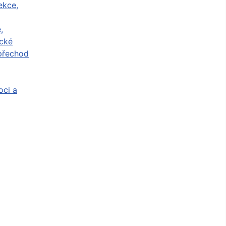
ekce,
,
cké
přechod
ci a