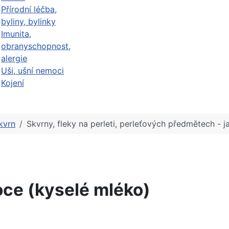
Přírodní léčba,
byliny, bylinky
Imunita,
obranyschopnost,
alergie
Uši, ušní nemoci
Kojení
kvrn
Skvrny, fleky na perleti, perleťových předmětech - ja
oce (kyselé mléko)