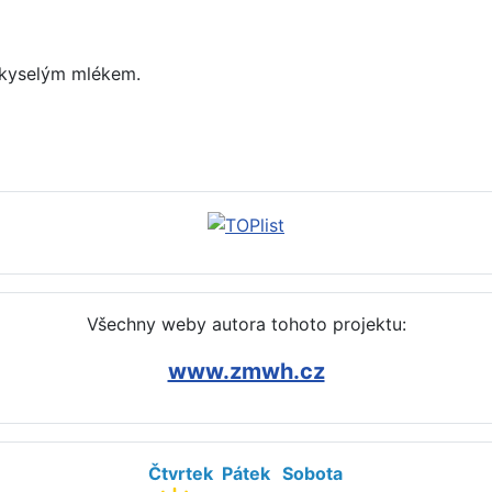
kyselým mlékem.
díku)
Všechny weby autora tohoto projektu:
www.zmwh.cz
Čtvrtek
Pátek
Sobota