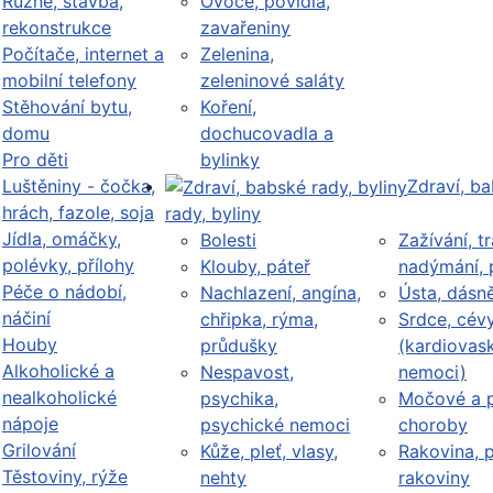
Různé, stavba,
Ovoce, povidla,
rekonstrukce
zavařeniny
Počítače, internet a
Zelenina,
mobilní telefony
zeleninové saláty
Stěhování bytu,
Koření,
domu
dochucovadla a
Pro děti
bylinky
Luštěniny - čočka,
Zdraví, b
hrách, fazole, soja
rady, byliny
Jídla, omáčky,
Bolesti
Zažívání, tr
polévky, přílohy
Klouby, páteř
nadýmání, 
Péče o nádobí,
Nachlazení, angína,
Ústa, dásn
náčiní
chřipka, rýma,
Srdce, cév
Houby
průdušky
(kardiovask
Alkoholické a
Nespavost,
nemoci)
nealkoholické
psychika,
Močové a p
nápoje
psychické nemoci
choroby
Grilování
Kůže, pleť, vlasy,
Rakovina, 
Těstoviny, rýže
nehty
rakoviny