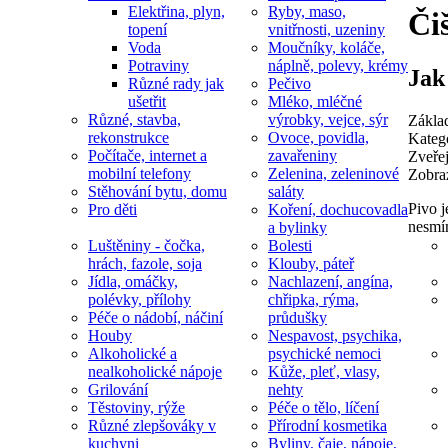
Elektřina, plyn,
Ryby, maso,
Či
topení
vnitřnosti, uzeniny
Voda
Moučníky, koláče,
Potraviny
náplně, polevy, krémy
Jak 
Různé rady jak
Pečivo
ušetřit
Mléko, mléčné
Různé, stavba,
výrobky, vejce, sýr
Zákla
rekonstrukce
Ovoce, povidla,
Kateg
Počítače, internet a
zavařeniny
Zveře
mobilní telefony
Zelenina, zeleninové
Zobra
Stěhování bytu, domu
saláty
Pivo j
Pro děti
Koření, dochucovadla
nesmí
a bylinky
Luštěniny - čočka,
Bolesti
hrách, fazole, soja
Klouby, páteř
Jídla, omáčky,
Nachlazení, angína,
polévky, přílohy
chřipka, rýma,
Péče o nádobí, náčiní
průdušky
Houby
Nespavost, psychika,
Alkoholické a
psychické nemoci
nealkoholické nápoje
Kůže, pleť, vlasy,
Grilování
nehty
Těstoviny, rýže
Péče o tělo, líčení
Různé zlepšováky v
Přírodní kosmetika
kuchyni
Byliny, čaje, nápoje,