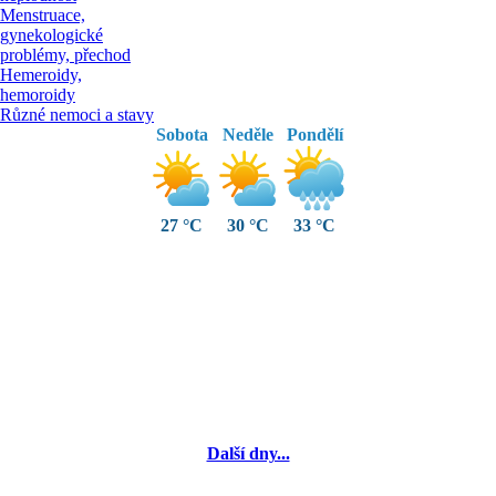
Menstruace,
gynekologické
problémy, přechod
Hemeroidy,
hemoroidy
Různé nemoci a stavy
Sobota
Neděle
Pondělí
27 °C
30 °C
33 °C
Další dny...