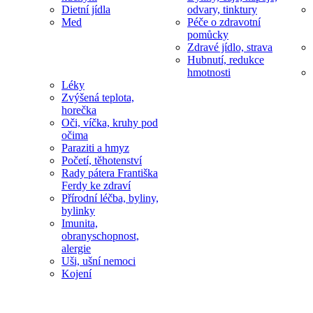
Dietní jídla
odvary, tinktury
Med
Péče o zdravotní
pomůcky
Zdravé jídlo, strava
Hubnutí, redukce
hmotnosti
Léky
Zvýšená teplota,
horečka
Oči, víčka, kruhy pod
očima
Paraziti a hmyz
Početí, těhotenství
Rady pátera Františka
Ferdy ke zdraví
Přírodní léčba, byliny,
bylinky
Imunita,
obranyschopnost,
alergie
Uši, ušní nemoci
Kojení