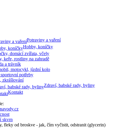
Potraviny a vaření
Hobby, koníčky
očky, domácí zvířata, včely
, keře, rostliny na zahradě
a a trávník
bil, motocykl, jízdní kolo
 sportovní potřeby
, zkrášlování
Zdraví, babské rady, byliny
Kontakt
zde:
navody.cz
nost
í skvrn
, fleky od broskve - jak, čím vyčistit, odstranit (glycerin)