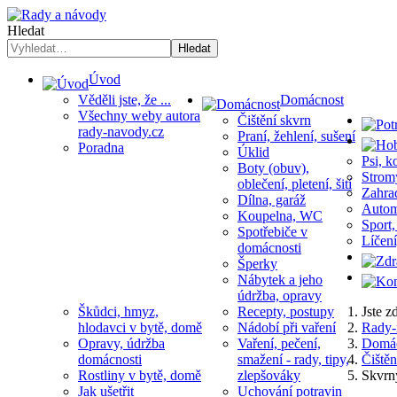
Hledat
Hledat
Úvod
Věděli jste, že ...
Domácnost
Všechny weby autora
Čištění skvrn
rady-navody.cz
Praní, žehlení, sušení
Poradna
Úklid
Psi, k
Boty (obuv),
Stromy
oblečení, pletení, šití
Zahrad
Dílna, garáž
Automo
Koupelna, WC
Sport,
Spotřebiče v
Líčení
domácnosti
Šperky
Nábytek a jeho
údržba, opravy
Škůdci, hmyz,
Recepty, postupy
Jste 
hlodavci v bytě, domě
Nádobí při vaření
Rady-
Opravy, údržba
Vaření, pečení,
Domác
domácnosti
smažení - rady, tipy,
Čištěn
Rostliny v bytě, domě
zlepšováky
Skvrny
Jak ušetřit
Uchování potravin