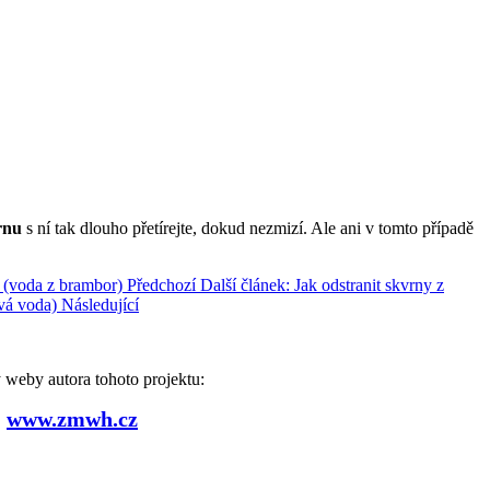
rnu
s ní tak dlouho přetírejte, dokud nezmizí. Ale ani v tomto případě
í (voda z brambor)
Předchozí
Další článek: Jak odstranit skvrny z
ová voda)
Následující
weby autora tohoto projektu:
www.zmwh.cz