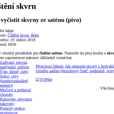
štění skvrn
vyčistit skvrny ze saténu (pivo)
dní údaje
orie:
Čištění skvrn, fleků
jněno: 19. duben 2018
zení: 6056
e vhodný prostředek pro
čistění saténu
. Namočte do piva houbu a
skv
me zapomenout nakonec důkladně vymáchat.
Zažívání, trávení,
Předchozí článek: Jak odstranit skvrny z hedváb
nadýmání, průjem
černého saténu (benzínový čistič, podmáslí, oct
Ústa, dásně, zuby
Srdce, cévy
(kardiovaskulární
nemoci)
Všechny 
Močové a pohlavní
choroby
Rakovina, prevence
rakoviny
Poruchy erekce,
neplodnost