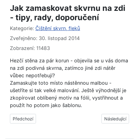
Jak zamaskovat skvrnu na zdi
- tipy, rady, doporučení
Základní údaje
Kategorie:
Čištění skvrn, fleků
Zveřejněno: 30. listopad 2014
Zobrazení: 11483
Hezčí stěna za pár korun - objevila se u vás doma
na zdi podivná skvrna, zatímco jiné zdi nátěr
vůbec nepotřebují?
Zamaskujte toto místo nástěnnou malbou -
ušetříte si tak velké malování. Ještě výhodnější je
zkopírovat oblíbený motiv na fólii, vystřihnout a
použít ho potom jako šablonu.
Předchozí článek: Jak, čím, vyprat skvrny od krve - tipy, rady
Další článek: Jak
Předchozí
Následující