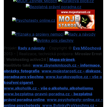
Projekt
Rady a návody
- Copyright ©
Eva Mlčochová
2013 - | Realizace, technická podpora:
Miroslav Ernst
|
Webhosting active24 |
Mapa stránek
.
Navštivte také:
www.zbynekmlcoch.cz -
informace,
obrázky, fotografie
,
www.mojestarosti.cz –
diskuze,
poradna pro všechno
,
www.kurakovaplice.cz – vše o
kouření cigaret
,
www.alkoholik.cz -
vše o alkoholu, alkoholismu
,
www.bezplatna-pravni-poradna.cz -
bezplatná
právní poradna online
,
www.psychotesty-online.cz –
online psychotesty
,
www.BylinkyProVsechny.cz
-