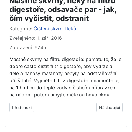
Mastné skvrny, fleky na filtru
digestoře, odsavače par - jak,
čím vyčistit, odstranit
Základní údaje
Kategorie:
Čištění skvrn, fleků
Zveřejněno: 1. září 2016
Zobrazení: 6245
Mastné skvrny na filtru digestoře: pamatujte, že je
dobré často čistit filtr digestoře, aby vydržela
déle a nánosy mastnoty nebyly na odstraňování
příliš tuhé. Vyjměte filtr z digestoře a namočte jej
na 1 hodinu do teplé vody s čisticím přípravkem
na nádobí, potom umyjte měkkou houbičkou.
Předchozí článek: Žluté skvrny, fleky na smaltu elektrospotřebič
Další článek: Skvr
Předchozí
Následující