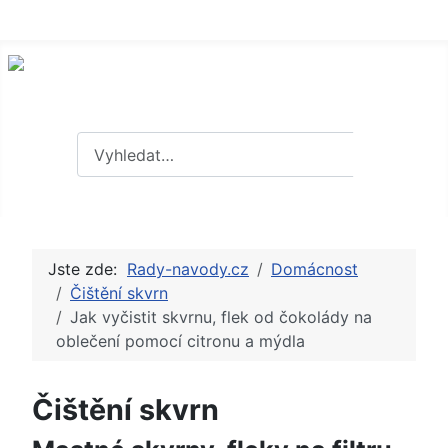
Hledat
Hledat
Jste zde:
Rady-navody.cz
Domácnost
Čištění skvrn
Jak vyčistit skvrnu, flek od čokolády na
oblečení pomocí citronu a mýdla
Čištění skvrn