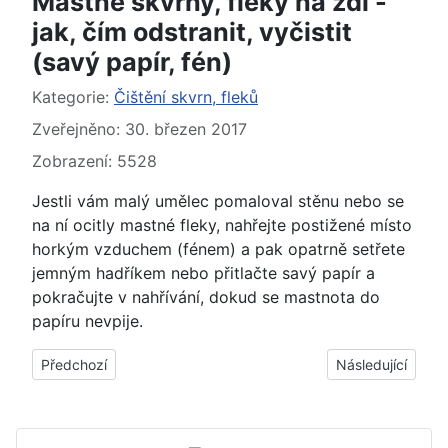
Mastné skvrny, fleky na zdi -
jak, čím odstranit, vyčistit
(savý papír, fén)
Základní údaje
Kategorie:
Čištění skvrn, fleků
Zveřejněno: 30. březen 2017
Zobrazení: 5528
Jestli vám malý umělec pomaloval stěnu nebo se
na ní ocitly mastné fleky, nahřejte postižené místo
horkým vzduchem (fénem) a pak opatrně setřete
jemným hadříkem nebo přitlačte savý papír a
pokračujte v nahřívání, dokud se mastnota do
papíru nevpije.
Předchozí článek: Skvrny, fleky od inkoustu na oděvech, oblečen
Další článek: Skvr
Předchozí
Následující