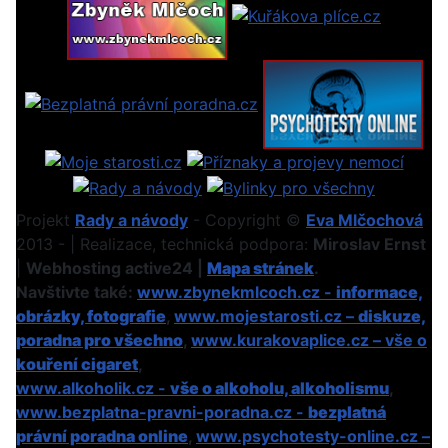
Projekt
Rady a návody
- Copyright ©
Eva Mlčochová
2013 - | Realizace, technická podpora:
Miroslav Ernst
|
Webhosting active24 |
Mapa stránek
.
Navštivte také:
www.zbynekmlcoch.cz -
informace,
obrázky, fotografie
,
www.mojestarosti.cz –
diskuze,
poradna pro všechno
,
www.kurakovaplice.cz – vše o
kouření cigaret
,
www.alkoholik.cz -
vše o alkoholu, alkoholismu
,
www.bezplatna-pravni-poradna.cz -
bezplatná
právní poradna online
,
www.psychotesty-online.cz –