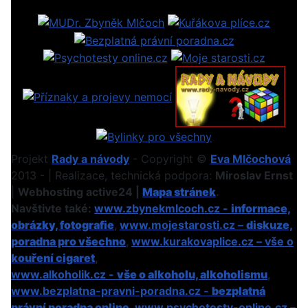
Projekt
Rady a návody
- Copyright ©
Eva Mlčochová
2013 - | Realizace, technická podpora:
Miroslav Ernst
|
Webhosting active24 |
Mapa stránek
.
Navštivte také:
www.zbynekmlcoch.cz -
informace,
obrázky, fotografie
,
www.mojestarosti.cz –
diskuze,
poradna pro všechno
,
www.kurakovaplice.cz – vše o
kouření cigaret
,
www.alkoholik.cz -
vše o alkoholu, alkoholismu
,
www.bezplatna-pravni-poradna.cz -
bezplatná
právní poradna online
,
www.psychotesty-online.cz –