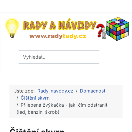
Hledat
Hledat
Jste zde:
Rady-navody.cz
Domácnost
Čištění skvrn
Přilepená žvýkačka - jak, čím odstranit
(led, benzin, škrob)