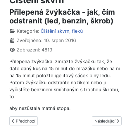
Čištění skvrn
Přilepená žvýkačka - jak, čím
odstranit (led, benzin, škrob)
Základní údaje
Kategorie:
Čištění skvrn, fleků
Zveřejněno: 10. srpen 2016
Zobrazení: 4619
Přilepená žvýkačka: zmrazte žvýkačku tak, že
dáte daný kus na 15 minut do mrazáku nebo na ni
na 15 minut položte igelitový sáček plný ledu.
Potom žvýkačku odstraňte nožíkem nebo ji
vyčistěte benzinem smíchaným s trochou škrobu,
to
aby nezůstala matná stopa.
Předchozí článek: Skvrny, fleky od čokolády - jak, čím vyčistit
Další článek: Skvrn
Předchozí
Následující