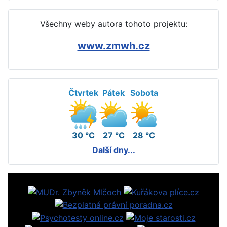
Všechny weby autora tohoto projektu:
www.zmwh.cz
Čtvrtek
Pátek
Sobota
30 °C
27 °C
28 °C
Další dny...