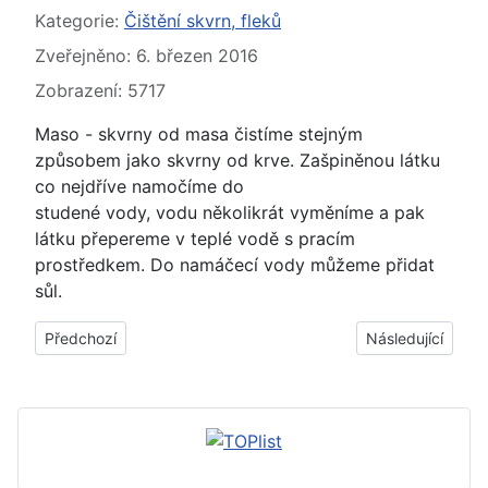
Základní údaje
Kategorie:
Čištění skvrn, fleků
Zveřejněno: 6. březen 2016
Zobrazení: 5717
Maso - skvrny od masa čistíme stejným
způsobem jako skvrny od krve. Zašpiněnou látku
co nejdříve namočíme do
studené vody, vodu několikrát vyměníme a pak
látku přepereme v teplé vodě s pracím
prostředkem. Do namáčecí vody můžeme přidat
sůl.
Předchozí článek: Mastná skvrna, flek - jak, čím vyčistit, odstr
Další článek: Skv
Předchozí
Následující