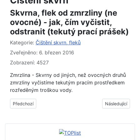
Čištění skvrn
Skvrna, flek od zmrzliny (ne
ovocné) - jak, čím vyčistit,
odstranit (tekutý prací prášek)
Základní údaje
Kategorie:
Čištění skvrn, fleků
Zveřejněno: 6. březen 2016
Zobrazení: 4527
Zmrzlina - Skvrny od jiných, než ovocných druhů
zmrzliny vyčistíme tekutým pracím prostředkem
rozředěným troškou vody.
Předchozí článek: Skvrna, flek od žloutku - jak, čím vyčistit, ods
Další článek: Skv
Předchozí
Následující