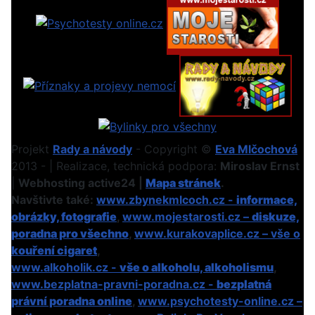
Projekt
Rady a návody
- Copyright ©
Eva Mlčochová
2013 - | Realizace, technická podpora:
Miroslav Ernst
|
Webhosting active24 |
Mapa stránek
.
Navštivte také:
www.zbynekmlcoch.cz -
informace,
obrázky, fotografie
,
www.mojestarosti.cz –
diskuze,
poradna pro všechno
,
www.kurakovaplice.cz – vše o
kouření cigaret
,
www.alkoholik.cz -
vše o alkoholu, alkoholismu
,
www.bezplatna-pravni-poradna.cz -
bezplatná
právní poradna online
,
www.psychotesty-online.cz –