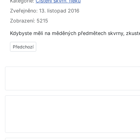
Základní údaje
Kategorie:
Čištění skvrn, fleků
Zveřejněno: 13. listopad 2016
Zobrazení: 5215
Kdybyste měli na měděných předmětech skvrny, zkuste
Předchozí článek: Rez na niklu, předmětech z niklu - jak, čím v
Předchozí