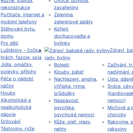
Různé, stavba,
Ovoce, povidla,
rekonstrukce
zavařeniny
Počítače, internet a
Zelenina,
mobilní telefony
zeleninové saláty
Stěhování bytu,
Koření,
domu
dochucovadla a
Pro děti
bylinky
Luštěniny - čočka,
Zdraví, b
hrách, fazole, soja
rady, byliny
Jídla, omáčky,
Bolesti
Zažívání, tr
polévky, přílohy
Klouby, páteř
nadýmání, 
Péče o nádobí,
Nachlazení, angína,
Ústa, dásn
náčiní
chřipka, rýma,
Srdce, cév
Houby
průdušky
(kardiovask
Alkoholické a
Nespavost,
nemoci)
nealkoholické
psychika,
Močové a p
nápoje
psychické nemoci
choroby
Grilování
Kůže, pleť, vlasy,
Rakovina, 
Těstoviny, rýže
nehty
rakoviny