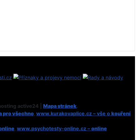
osting active24 |
Mapa stránek
.
a pro všechno
,
www.kurakovaplice.cz – vše o
kouření
online
,
www.psychotesty-online.cz –
online