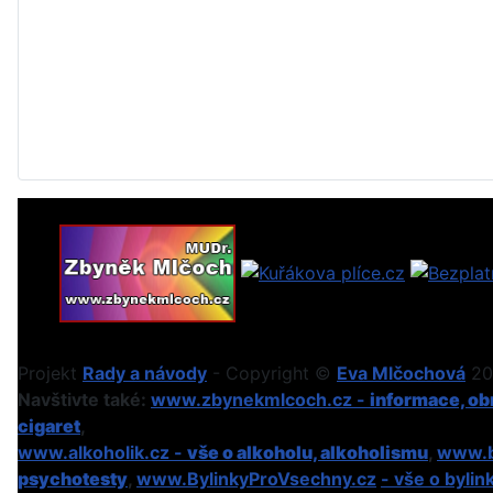
Projekt
Rady a návody
- Copyright ©
Eva Mlčochová
201
Navštivte také:
www.zbynekmlcoch.cz -
informace, obr
cigaret
,
www.alkoholik.cz -
vše o alkoholu, alkoholismu
,
www.b
psychotesty
,
www.BylinkyProVsechny.cz
- vše o bylin