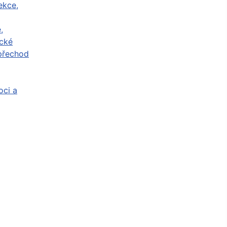
ekce,
,
cké
přechod
ci a