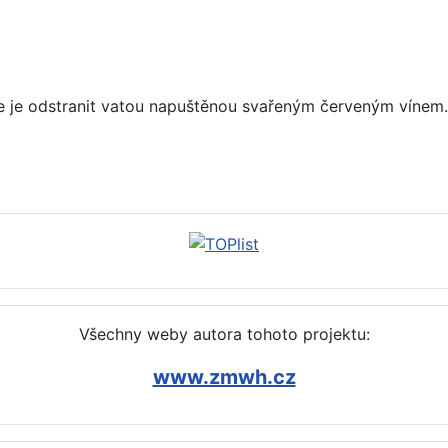
 je odstranit vatou napuštěnou svařeným červeným vínem.
yčistit, odstranit (čpavek)
Všechny weby autora tohoto projektu:
www.zmwh.cz