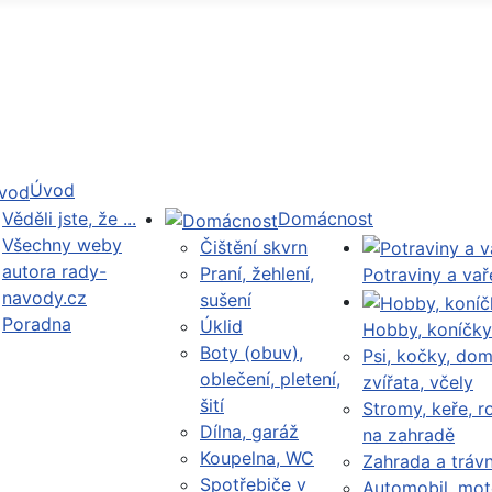
Úvod
Věděli jste, že ...
Domácnost
Všechny weby
Čištění skvrn
autora rady-
Praní, žehlení,
Potraviny a vař
navody.cz
sušení
Poradna
Úklid
Hobby, koníčky
Boty (obuv),
Psi, kočky, dom
oblečení, pletení,
zvířata, včely
šití
Stromy, keře, ro
Dílna, garáž
na zahradě
Koupelna, WC
Zahrada a trávn
Spotřebiče v
Automobil, mot