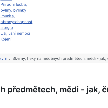
Přírodní léčba,
byliny, bylinky
Imunita,
obranyschopnost,
alergie
Uši, ušní nemoci
Kojení
kvrn
Skvrny, fleky na měděných předmětech, mědi - jak, č
 předmětech, mědi - jak, čí