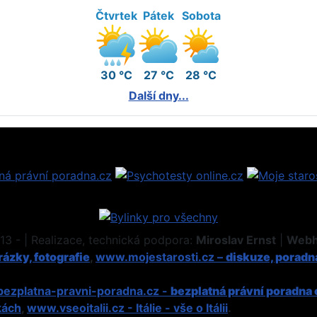
Čtvrtek
Pátek
Sobota
30 °C
27 °C
28 °C
Další dny...
3 - | Realizace, technická podpora:
Miroslav Ernst
|
Webh
ázky, fotografie
,
www.mojestarosti.cz –
diskuze, poradn
ezplatna-pravni-poradna.cz -
bezplatná právní poradna 
kách
,
www.vseoitalii.cz - Itálie - vše o Itálii
.