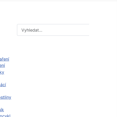
Hledat
Hledat
ení
ácí
stliny
ík
ocykl,