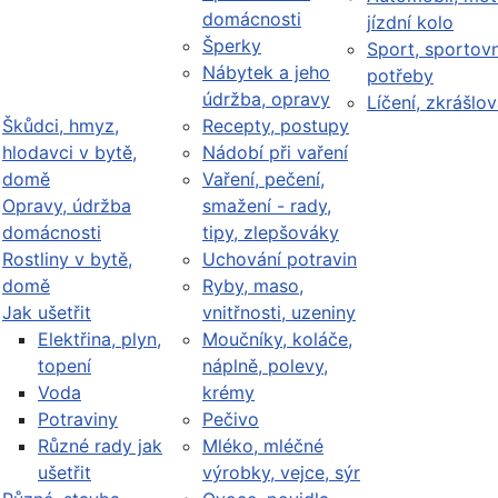
domácnosti
jízdní kolo
Šperky
Sport, sportovn
Nábytek a jeho
potřeby
údržba, opravy
Líčení, zkrášlov
Škůdci, hmyz,
Recepty, postupy
hlodavci v bytě,
Nádobí při vaření
domě
Vaření, pečení,
Opravy, údržba
smažení - rady,
domácnosti
tipy, zlepšováky
Rostliny v bytě,
Uchování potravin
domě
Ryby, maso,
Jak ušetřit
vnitřnosti, uzeniny
Elektřina, plyn,
Moučníky, koláče,
topení
náplně, polevy,
Voda
krémy
Potraviny
Pečivo
Různé rady jak
Mléko, mléčné
ušetřit
výrobky, vejce, sýr