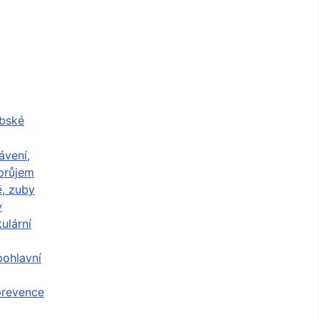
abské
ávení,
průjem
ě, zuby
y
ulární
ohlavní
prevence