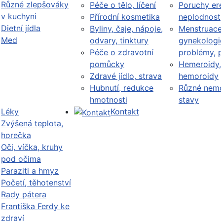
Různé zlepšováky
Péče o tělo, líčení
Poruchy er
v kuchyni
Přírodní kosmetika
neplodnost
Dietní jídla
Byliny, čaje, nápoje,
Menstruace
Med
odvary, tinktury
gynekologi
Péče o zdravotní
problémy, 
pomůcky
Hemeroidy,
Zdravé jídlo, strava
hemoroidy
Hubnutí, redukce
Různé nemo
hmotnosti
stavy
Léky
Kontakt
Zvýšená teplota,
horečka
Oči, víčka, kruhy
pod očima
Paraziti a hmyz
Početí, těhotenství
Rady pátera
Františka Ferdy ke
zdraví