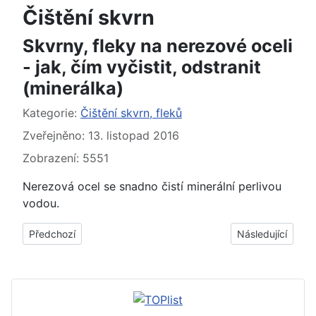
Čištění skvrn
Skvrny, fleky na nerezové oceli
- jak, čím vyčistit, odstranit
(minerálka)
Základní údaje
Kategorie:
Čištění skvrn, fleků
Zveřejněno: 13. listopad 2016
Zobrazení: 5551
Nerezová ocel se snadno čistí minerální perlivou
vodou.
Předchozí článek: Skvrny, fleky po vodě na nerezové oceli, nere
Další článek: Skv
Předchozí
Následující