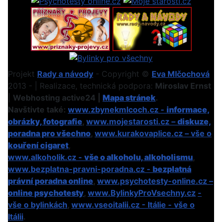
Projekt
Rady a návody
- Copyright ©
Eva Mlčochová
2013 - | Realizace, technická podpora:
Miroslav Ernst
|
Webhosting active24 |
Mapa stránek
.
Navštivte také:
www.zbynekmlcoch.cz -
informace,
obrázky, fotografie
,
www.mojestarosti.cz –
diskuze,
poradna pro všechno
,
www.kurakovaplice.cz – vše o
kouření cigaret
,
www.alkoholik.cz -
vše o alkoholu, alkoholismu
,
www.bezplatna-pravni-poradna.cz -
bezplatná
právní poradna online
,
www.psychotesty-online.cz –
online psychotesty
,
www.BylinkyProVsechny.cz
-
vše o bylinkách
,
www.vseoitalii.cz - Itálie - vše o
Itálii
.