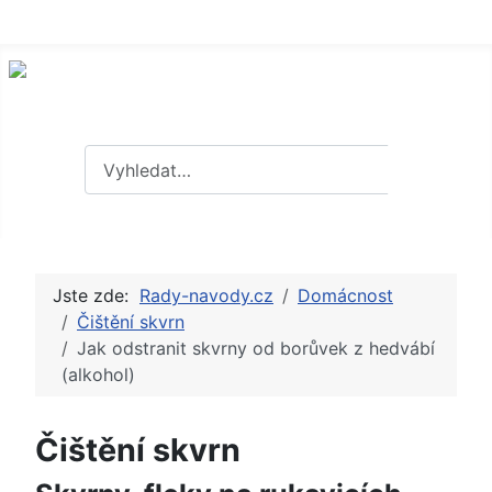
Hledat
Hledat
Jste zde:
Rady-navody.cz
Domácnost
Čištění skvrn
Jak odstranit skvrny od borůvek z hedvábí
(alkohol)
Čištění skvrn