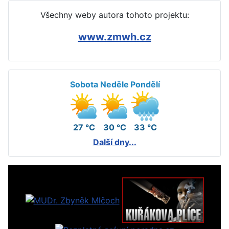
Všechny weby autora tohoto projektu:
www.zmwh.cz
Sobota
Neděle
Pondělí
27 °C
30 °C
33 °C
Další dny...