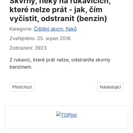
Skvrny, fleky na rukavicích,
které nelze prát - jak, čím
vyčistit, odstranit (benzin)
Základní údaje
Kategorie:
Čištění skvrn, fleků
Zveřejněno: 25. srpen 2016
Zobrazení: 3923
Z rukavic, které prát nelze, odstraníte skvrny
benzinem.
Předchozí článek: Kožené bílé rukavice špinavé, zašlé - jak, čí
Další článek: Skv
Předchozí
Následující