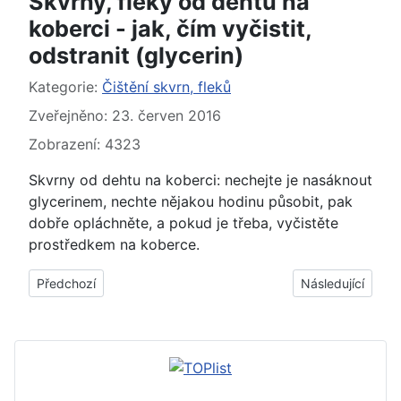
Skvrny, fleky od dehtu na
koberci - jak, čím vyčistit,
odstranit (glycerin)
Základní údaje
Kategorie:
Čištění skvrn, fleků
Zveřejněno: 23. červen 2016
Zobrazení: 4323
Skvrny od dehtu na koberci: nechejte je nasáknout
glycerinem, nechte nějakou hodinu působit, pak
dobře opláchněte, a pokud je třeba, vyčistěte
prostředkem na koberce.
Předchozí článek: Skvrny, fleky od vosku na koberci - jak, čím 
Další článek: Skv
Předchozí
Následující