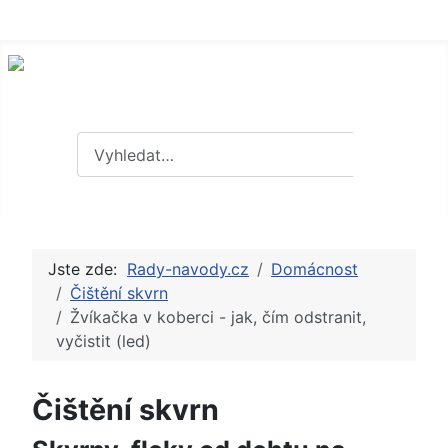
Hledat
Hledat
Jste zde:
Rady-navody.cz
Domácnost
Čištění skvrn
Žvíkačka v koberci - jak, čím odstranit,
vyčistit (led)
Čištění skvrn