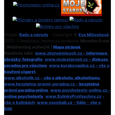
Projekt
Rady a návody
- Copyright ©
Eva Mlčochová
2013 - | Realizace, technická podpora:
Miroslav Ernst
|
Webhosting active24 |
Mapa stránek
.
Navštivte také:
www.zbynekmlcoch.cz -
informace,
obrázky, fotografie
,
www.mojestarosti.cz –
diskuze,
poradna pro všechno
,
www.kurakovaplice.cz – vše o
kouření cigaret
,
www.alkoholik.cz -
vše o alkoholu, alkoholismu
,
www.bezplatna-pravni-poradna.cz -
bezplatná
právní poradna online
,
www.psychotesty-online.cz –
online psychotesty
,
www.BylinkyProVsechny.cz
-
vše o bylinkách
,
www.vseoitalii.cz - Itálie - vše o
Itálii
.