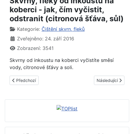
Skvrny, fleky od inkoustu na
koberci - jak, čím vyčistit,
odstranit (citronová šťáva, sůl)
Základní údaje
Kategorie:
Čištění skvrn, fleků
Zveřejněno: 24. září 2016
Zobrazení: 3541
Skvrny od inkoustu na koberci vyčistíte směsí
vody, citronové šťávy a soli.
Předchozí článek: Skvrny, fleky od smetany na koberci - jak, čí
Další článek: Skvrn
Předchozí
Následující