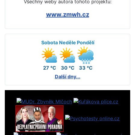
Všechny weby autora tohoto projektu:
www.zmwh.cz
Sobota
Neděle
Pondělí
27 °C
30 °C
33 °C
Další dny...