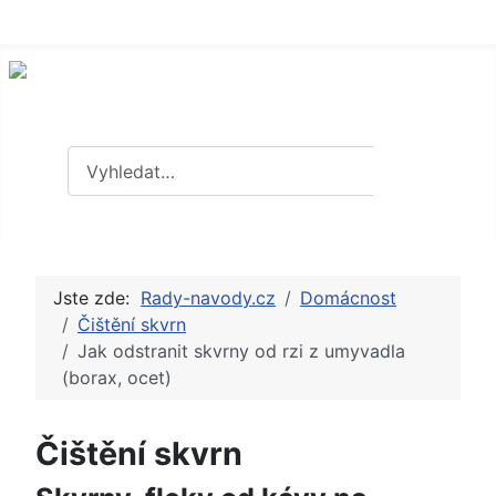
Hledat
Hledat
Jste zde:
Rady-navody.cz
Domácnost
Čištění skvrn
Jak odstranit skvrny od rzi z umyvadla
(borax, ocet)
Čištění skvrn