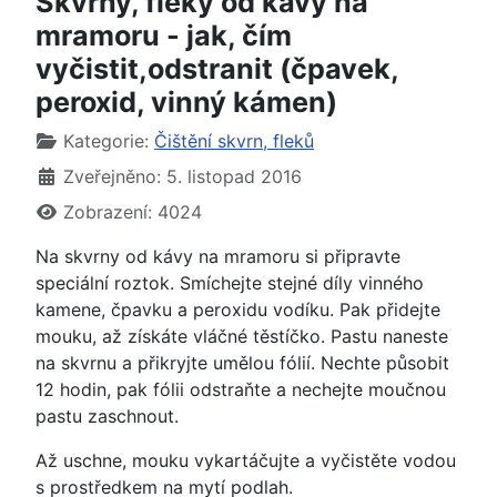
Skvrny, fleky od kávy na
mramoru - jak, čím
vyčistit,odstranit (čpavek,
peroxid, vinný kámen)
Základní údaje
Kategorie:
Čištění skvrn, fleků
Zveřejněno: 5. listopad 2016
Zobrazení: 4024
Na skvrny od kávy na mramoru si připravte
speciální roztok. Smíchejte stejné díly vinného
kamene, čpavku a peroxidu vodíku. Pak přidejte
mouku, až získáte vláčné těstíčko. Pastu naneste
na skvrnu a přikryjte umělou fólií. Nechte působit
12 hodin, pak fólii odstraňte a nechejte moučnou
pastu zaschnout.
Až uschne, mouku vykartáčujte a vyčistěte vodou
s prostředkem na mytí podlah.