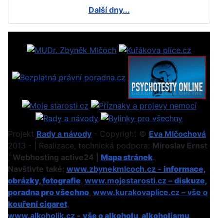
Další dny...
Projekt
Rady a návody
- Copyright ©
Eva Mlčochová
2013 - | Realizace, technická podpora:
Miroslav Ernst
|
Webhosting active24 |
Mapa stránek
.
Navštivte také:
www.zbynekmlcoch.cz -
informace,
obrázky, fotografie
,
www.mojestarosti.cz –
diskuze,
poradna pro všechno
,
www.kurakovaplice.cz – vše o
kouření cigaret
,
www.alkoholik.cz -
vše o alkoholu, alkoholismu
,