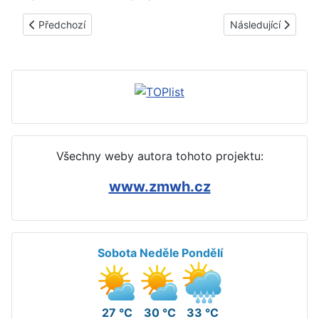
Předchozí článek: Skvrny od inkoustu na mramoru - jak, čím vyč
Další článek: Skvrn
Předchozí
Následující
Všechny weby autora tohoto projektu:
www.zmwh.cz
Sobota
Neděle
Pondělí
27 °C
30 °C
33 °C