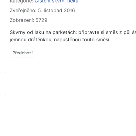
Základní údaje
Kategorie:
Čištění skvrn, fleků
Zveřejněno: 5. listopad 2016
Zobrazení: 5729
Skvrny od laku na parketách: připravte si směs z půl š
jemnou drátěnkou, napuštěnou touto směsí.
Předchozí článek: Mastné skvrny na parketách - jak, čím vyčist
Předchozí