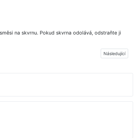
 směsi na skvrnu. Pokud skvrna odolává, odstraňte ji
Další článek: Skvr
Následující