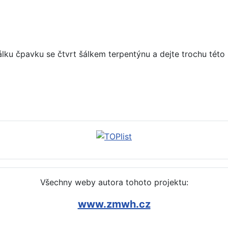
álku čpavku se čtvrt šálkem terpentýnu a dejte trochu této
it, odstranit (mastek, piliny, mouka)
Všechny weby autora tohoto projektu:
www.zmwh.cz