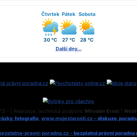
Čtvrtek
Pátek
Sobota
30 °C
27 °C
28 °C
Další dny...
3 - | Realizace, technická podpora:
Miroslav Ernst
|
Webh
ázky, fotografie
,
www.mojestarosti.cz –
diskuze, poradn
ezplatna-pravni-poradna.cz -
bezplatná právní poradna 