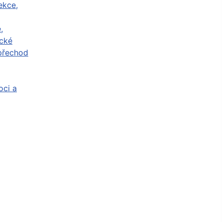
ekce,
,
cké
přechod
ci a