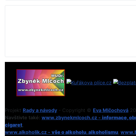
Projekt
Rady a návody
- Copyright ©
Eva Mlčochová
201
Navštivte také:
www.zbynekmlcoch.cz -
informace, obr
cigaret
,
www.alkoholik.cz -
vše o alkoholu, alkoholismu
,
www.b