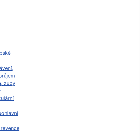
abské
ávení,
průjem
ě, zuby
y
ulární
ohlavní
prevence