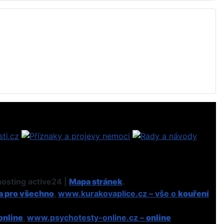
osting active24 |
Mapa stránek
.
a pro všechno
,
www.kurakovaplice.cz – vše o
kouření
online
,
www.psychotesty-online.cz –
online