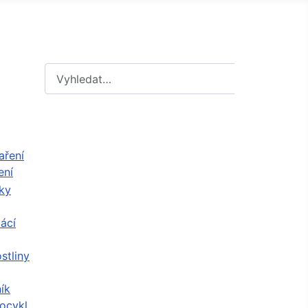
Hledat
Hledat
ení
ácí
stliny
ík
ocykl,