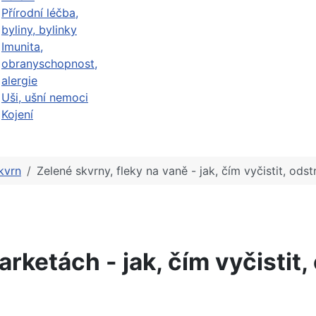
Přírodní léčba,
byliny, bylinky
Imunita,
obranyschopnost,
alergie
Uši, ušní nemoci
Kojení
kvrn
Zelené skvrny, fleky na vaně - jak, čím vyčistit, odst
arketách - jak, čím vyčistit,