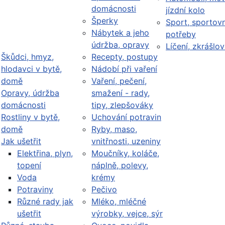
domácnosti
jízdní kolo
Šperky
Sport, sportovn
Nábytek a jeho
potřeby
údržba, opravy
Líčení, zkrášlov
Škůdci, hmyz,
Recepty, postupy
hlodavci v bytě,
Nádobí při vaření
domě
Vaření, pečení,
Opravy, údržba
smažení - rady,
domácnosti
tipy, zlepšováky
Rostliny v bytě,
Uchování potravin
domě
Ryby, maso,
Jak ušetřit
vnitřnosti, uzeniny
Elektřina, plyn,
Moučníky, koláče,
topení
náplně, polevy,
Voda
krémy
Potraviny
Pečivo
Různé rady jak
Mléko, mléčné
ušetřit
výrobky, vejce, sýr