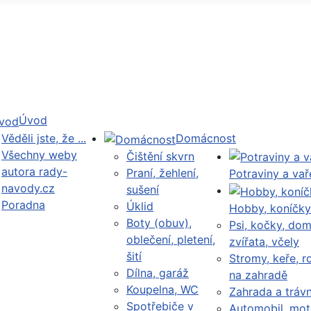
Úvod
Věděli jste, že ...
Domácnost
Všechny weby
Čištění skvrn
autora rady-
Praní, žehlení,
Potraviny a vař
navody.cz
sušení
Poradna
Úklid
Hobby, koníčky
Boty (obuv),
Psi, kočky, dom
oblečení, pletení,
zvířata, včely
šití
Stromy, keře, ro
Dílna, garáž
na zahradě
Koupelna, WC
Zahrada a trávn
Spotřebiče v
Automobil, mot