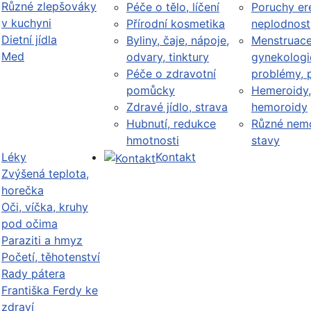
Různé zlepšováky
Péče o tělo, líčení
Poruchy er
v kuchyni
Přírodní kosmetika
neplodnost
Dietní jídla
Byliny, čaje, nápoje,
Menstruace
Med
odvary, tinktury
gynekologi
Péče o zdravotní
problémy, 
pomůcky
Hemeroidy,
Zdravé jídlo, strava
hemoroidy
Hubnutí, redukce
Různé nemo
hmotnosti
stavy
Léky
Kontakt
Zvýšená teplota,
horečka
Oči, víčka, kruhy
pod očima
Paraziti a hmyz
Početí, těhotenství
Rady pátera
Františka Ferdy ke
zdraví