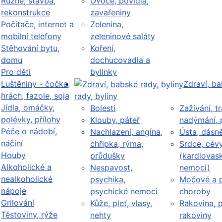
Různé, stavba,
Ovoce, povidla,
rekonstrukce
zavařeniny
Počítače, internet a
Zelenina,
mobilní telefony
zeleninové saláty
Stěhování bytu,
Koření,
domu
dochucovadla a
Pro děti
bylinky
Luštěniny - čočka,
Zdraví, b
hrách, fazole, soja
rady, byliny
Jídla, omáčky,
Bolesti
Zažívání, tr
polévky, přílohy
Klouby, páteř
nadýmání, 
Péče o nádobí,
Nachlazení, angína,
Ústa, dásn
náčiní
chřipka, rýma,
Srdce, cév
Houby
průdušky
(kardiovask
Alkoholické a
Nespavost,
nemoci)
nealkoholické
psychika,
Močové a p
nápoje
psychické nemoci
choroby
Grilování
Kůže, pleť, vlasy,
Rakovina, 
Těstoviny, rýže
nehty
rakoviny