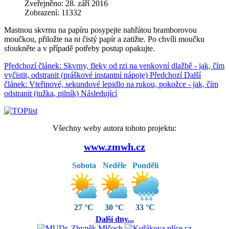
Zveřejněno: 28. září 2016
Zobrazení: 11332
Mastnou skvrnu na papíru posypejte nahřátou bramborovou
moučkou, přiložte na ni čistý papír a zatižte. Po chvíli moučku
sfoukněte a v případě potřeby postup opakujte.
Předchozí článek: Skvrny, fleky od rzi na venkovní dlažbě - jak, čím
vyčistit, odstranit (práškové instantní nápoje)
Předchozí
Další
článek: Vteřinové, sekundové lepidlo na rukou, pokožce - jak, čím
odstranit (tužka, pilník)
Následující
Všechny weby autora tohoto projektu:
www.zmwh.cz
Sobota
Neděle
Pondělí
27 °C
30 °C
33 °C
Další dny...