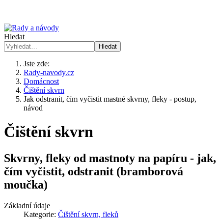
Hledat
Hledat
Jste zde:
Rady-navody.cz
Domácnost
Čištění skvrn
Jak odstranit, čím vyčistit mastné skvrny, fleky - postup,
návod
Čištění skvrn
Skvrny, fleky od mastnoty na papíru - jak,
čím vyčistit, odstranit (bramborová
moučka)
Základní údaje
Kategorie:
Čištění skvrn, fleků