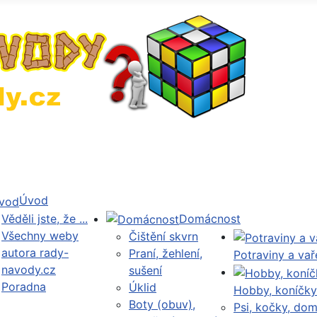
Úvod
Věděli jste, že ...
Domácnost
Všechny weby
Čištění skvrn
autora rady-
Praní, žehlení,
Potraviny a vař
navody.cz
sušení
Poradna
Úklid
Hobby, koníčky
Boty (obuv),
Psi, kočky, dom