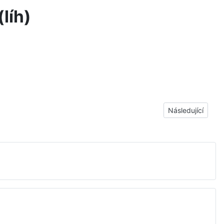
(líh)
Další článek: Skvr
Následující