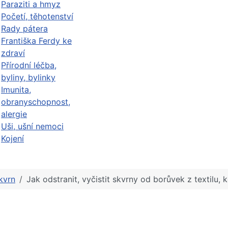
Paraziti a hmyz
Početí, těhotenství
Rady pátera
Františka Ferdy ke
zdraví
Přírodní léčba,
byliny, bylinky
Imunita,
obranyschopnost,
alergie
Uši, ušní nemoci
Kojení
kvrn
Jak odstranit, vyčistit skvrny od borůvek z textilu,