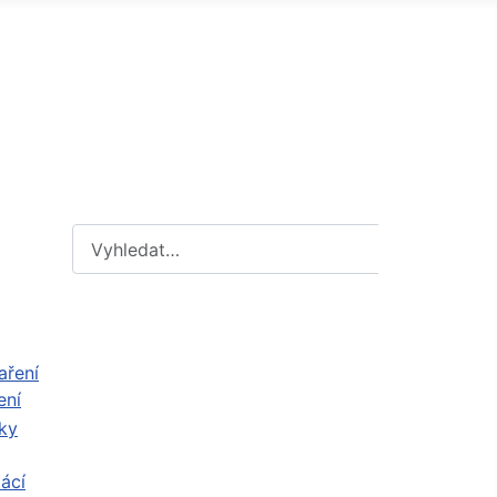
Hledat
Hledat
ení
ácí