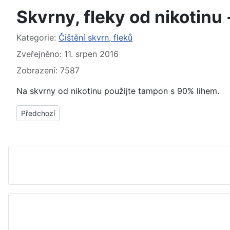
Skvrny, fleky od nikotinu -
Základní údaje
Kategorie:
Čištění skvrn, fleků
Zveřejněno: 11. srpen 2016
Zobrazení: 7587
Na skvrny od nikotinu použijte tampon s 90% lihem.
Předchozí článek: Skvrny, fleky od oleje, olejové skvrny - jak, 
Předchozí