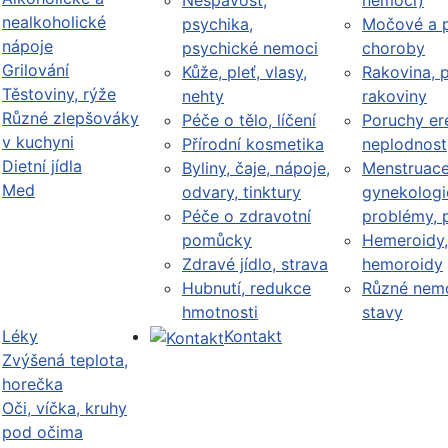
Nespavost,
nemoci)
nealkoholické
psychika,
Močové a p
nápoje
psychické nemoci
choroby
Grilování
Kůže, pleť, vlasy,
Rakovina, 
Těstoviny, rýže
nehty
rakoviny
Různé zlepšováky
Péče o tělo, líčení
Poruchy er
v kuchyni
Přírodní kosmetika
neplodnost
Dietní jídla
Byliny, čaje, nápoje,
Menstruace
Med
odvary, tinktury
gynekologi
Péče o zdravotní
problémy, 
pomůcky
Hemeroidy,
Zdravé jídlo, strava
hemoroidy
Hubnutí, redukce
Různé nemo
hmotnosti
stavy
Léky
Kontakt
Zvýšená teplota,
horečka
Oči, víčka, kruhy
pod očima