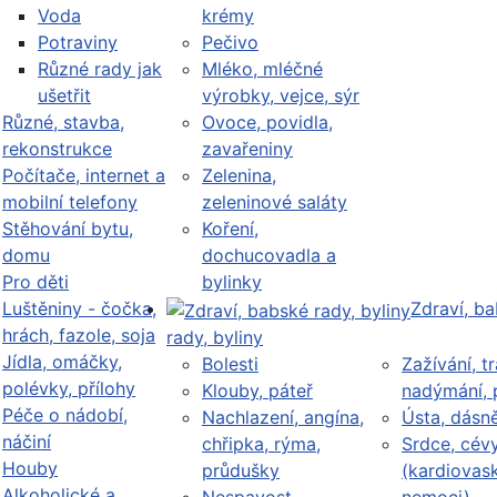
Voda
krémy
Potraviny
Pečivo
Různé rady jak
Mléko, mléčné
ušetřit
výrobky, vejce, sýr
Různé, stavba,
Ovoce, povidla,
rekonstrukce
zavařeniny
Počítače, internet a
Zelenina,
mobilní telefony
zeleninové saláty
Stěhování bytu,
Koření,
domu
dochucovadla a
Pro děti
bylinky
Luštěniny - čočka,
Zdraví, b
hrách, fazole, soja
rady, byliny
Jídla, omáčky,
Bolesti
Zažívání, tr
polévky, přílohy
Klouby, páteř
nadýmání, 
Péče o nádobí,
Nachlazení, angína,
Ústa, dásn
náčiní
chřipka, rýma,
Srdce, cév
Houby
průdušky
(kardiovask
Alkoholické a