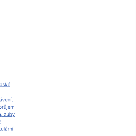
abské
ávení,
průjem
ě, zuby
y
ulární