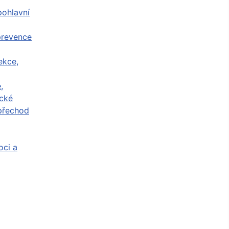
ohlavní
prevence
ekce,
,
cké
přechod
ci a