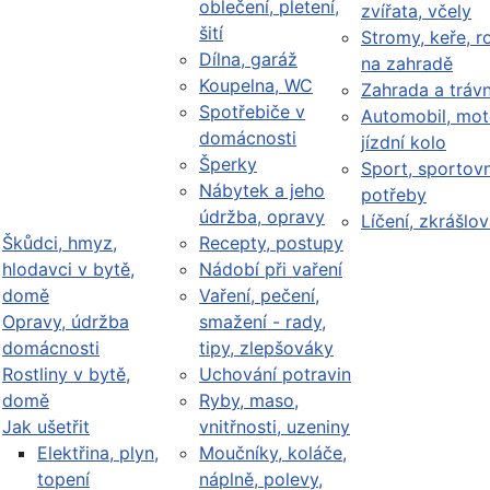
oblečení, pletení,
zvířata, včely
šití
Stromy, keře, ro
Dílna, garáž
na zahradě
Koupelna, WC
Zahrada a trávn
Spotřebiče v
Automobil, mot
domácnosti
jízdní kolo
Šperky
Sport, sportovn
Nábytek a jeho
potřeby
údržba, opravy
Líčení, zkrášlov
Škůdci, hmyz,
Recepty, postupy
hlodavci v bytě,
Nádobí při vaření
domě
Vaření, pečení,
Opravy, údržba
smažení - rady,
domácnosti
tipy, zlepšováky
Rostliny v bytě,
Uchování potravin
domě
Ryby, maso,
Jak ušetřit
vnitřnosti, uzeniny
Elektřina, plyn,
Moučníky, koláče,
topení
náplně, polevy,