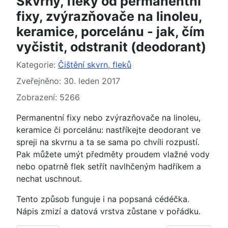
Skvrny, fleky od permanentní
fixy, zvýrazňovače na linoleu,
keramice, porcelánu - jak, čím
vyčistit, odstranit (deodorant)
Základní údaje
Kategorie:
Čištění skvrn, fleků
Zveřejněno: 30. leden 2017
Zobrazení: 5266
Permanentní fixy nebo zvýrazňovače na linoleu,
keramice či porcelánu: nastříkejte deodorant ve
spreji na skvrnu a ta se sama po chvíli rozpustí.
Pak můžete umýt předměty proudem vlažné vody
nebo opatrně flek setřít navlhčeným hadříkem a
nechat uschnout.
Tento způsob funguje i na popsaná cédéčka.
Nápis zmizí a datová vrstva zůstane v pořádku.