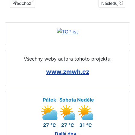
Předchozí článek: Skvrny od voskovek na podlaze, zdi - jak, čí
Další článek: Skvr
Předchozí
Následující
Všechny weby autora tohoto projektu:
www.zmwh.cz
Pátek
Sobota
Neděle
27 °C
27 °C
31 °C
Další dny...