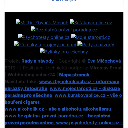
Projekt
Rady a návody
- Copyright ©
Eva Mlčochová
2013 - | Realizace, technická podpora:
Miroslav Ernst
|
Webhosting active24 |
Mapa stránek
.
Navštivte také:
www.zbynekmlcoch.cz -
informace,
obrázky, fotografie
,
www.mojestarosti.cz –
diskuze,
poradna pro všechno
,
www.kurakovaplice.cz – vše o
kouření cigaret
,
www.alkoholik.cz -
vše o alkoholu, alkoholismu
,
www.bezplatna-pravni-poradna.cz -
bezplatná
právní poradna online
,
www.psychotesty-online.cz –