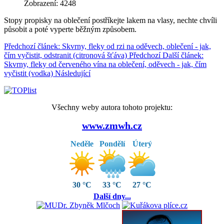
Zobrazení: 4248
Stopy propisky na oblečení postříkejte lakem na vlasy, nechte chvíli
působit a poté vyperte běžným způsobem.
Předchozí článek: Skvrny, fleky od rzi na oděvech, oblečení - jak,
čím vyčistit, odstranit (citronová šťáva)
Předchozí
Další článek:
Skvrny, fleky od červeného vína na oblečení, oděvech - jak, čím
vyčistit (vodka)
Následující
Všechny weby autora tohoto projektu:
www.zmwh.cz
Neděle
Pondělí
Úterý
30 °C
33 °C
27 °C
Další dny...