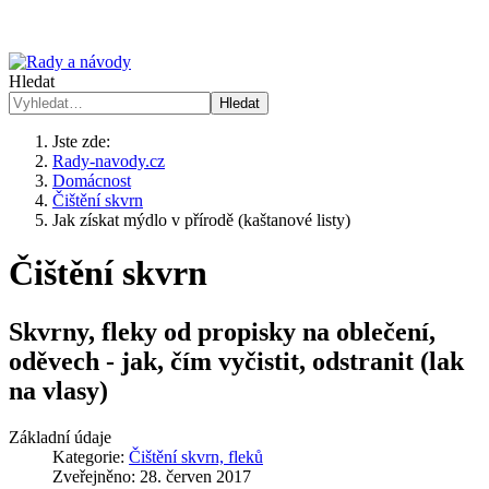
Hledat
Hledat
Jste zde:
Rady-navody.cz
Domácnost
Čištění skvrn
Jak získat mýdlo v přírodě (kaštanové listy)
Čištění skvrn
Skvrny, fleky od propisky na oblečení,
oděvech - jak, čím vyčistit, odstranit (lak
na vlasy)
Základní údaje
Kategorie:
Čištění skvrn, fleků
Zveřejněno: 28. červen 2017